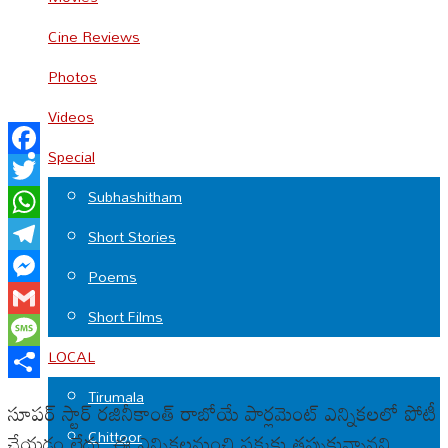
Cine Reviews
Photos
Videos
Special
Facebook
Subhashitham
Twitter
WhatsApp
Short Stories
Telegram
Poems
Messenger
Short Films
Gmail
LOCAL
Message
Share
Tirumala
సూపర్ స్టార్ రజినీకాంత్ రాబోయే పార్లమెంట్ ఎన్నికలలో పోటీ
Chittoor
చేయడం లేదు. ఈ ఎన్నికలనుంచి పక్కకు తప్పుకున్నానని,