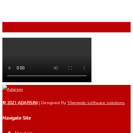
VIDEO
© 2021 ADARSINI
| Designed By
10gminds software solutions
Navigate Site
About Us