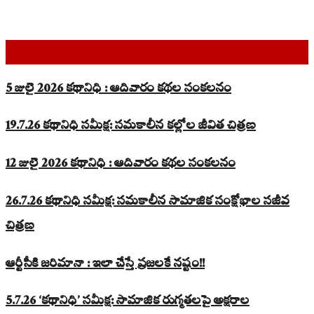
Top Read Stories
5 జులై 2026 కథానిధి : ఆదివారం కథల సంకలనం
19.7.26 కథానిధి సమీక్ష: సమకాలీన కల్లోల జీవిత చిత్రణ
12 జులై 2026 కథానిధి : ఆదివారం కథల సంకలనం
26.7.26 కథానిధి సమీక్ష: సమకాలీన సామాజిక సంక్షోభాల సజీవ
చిత్రణ
ఆర్టీసీకి జరిమానా : ఇలా చేస్తే ప్రజలకే నష్టం!!
5.7.26 ‘కథానిధి’ సమీక్ష: సామాజిక రుగ్మతలపై అక్షరాల