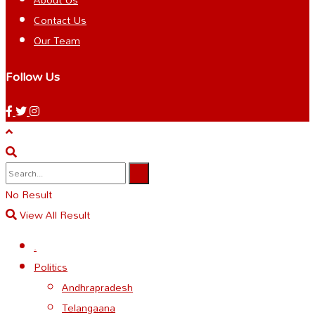
Contact Us
Our Team
Follow Us
No Result
View All Result
.
Politics
Andhrapradesh
Telangaana