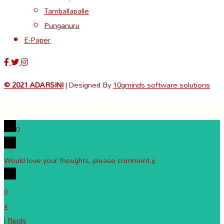
Tamballapalle
Punganuru
E-Paper
© 2021 ADARSINI
| Designed By
10gminds software solutions
0
Would love your thoughts, please comment.
x
(
)
x
|
Reply