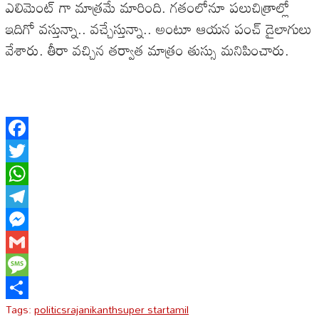
ఎలిమెంట్ గా మాత్రమే మారింది. గతంలోనూ పలుచిత్రాల్లో
ఇదిగో వస్తున్నా.. వచ్చేస్తున్నా.. అంటూ ఆయన పంచ్ డైలాగులు
వేశారు. తీరా వచ్చిన తర్వాత మాత్రం తుస్సు మనిపించారు.
Facebook
Twitter
WhatsApp
Telegram
Messenger
Gmail
Message
Tags:
politics
rajanikanth
super star
tamil
Share