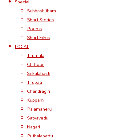
Special
Subhashitham
Short Stories
Poems
Short Films
LOCAL
Tirumala
Chittoor
Srikalahasti
Tirupati
Chandragiri
Kuppam
Palamaneru
Satyavedu
Nagari
Puthalapattu