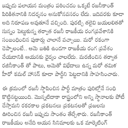
ఇప్పుడు పలాయన మంత్రం పఠించడం ఒక్కటే రజనీకాంత్
పిరికితనానికి నిదర్శనం అనుకోనవసరం లేదు. ఇదివరకు కూడా
అది నిరూపణ అవుతూనే వచ్చింది. పురట్చి తలైవి జయలలితతో
సున్నం పెట్టుకున్న తర్వాత రజనీ రాజకీయ రంగప్రవేశానికి
సంబంధించిన పుకార్లు చాలానే వచ్చాయి. మరో రకంగా
చెప్పాలంటే.. ఆమె బతికి ఉండగా రాజకీయ రంగ ప్రవేశం
చేయడానికి ఆయనకు ధైర్యం చాలలేదు. మరణించిన తర్వాత
రజినీకాంత్ తో పాటు, ఆమెతో విభేదాలు ఉన్న మరో తమిళ
హీరో కమల్ హాసన్ కూడా పార్టీని పెట్టడానికి సాహసించారు.
ఈ క్రమంలో రజనీ స్థాపించిన పార్టీ మాత్రం పురిట్లోనే సంధి
కొట్టినట్టయింది. మొన్నటిదాకా రాష్ట్రంలోని అన్ని స్థానాలకు పోటీ
చేస్తామని రకరకాల ప్రకటనలు ప్రకటనలతో ప్రజలను
ఊరించిన రజనీ ఇప్పుడు సాంతం తేల్చేశారు. రజనీకాంత్
రాజకీయం అనేది ఆయన సినిమాలకు ఒక మార్కెటింగ్