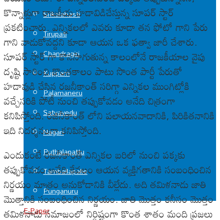
కొన్నాళ్లుగా రాజకీయ హడావిడిచేస్తున్న సూపర్ స్టార్
Srikalahasti
ప్రకటించారు. ఎన్నికలలో ఎవరు కూడా తన ఫోటో గాని పేరు
Tirupati
గాని వాడుకోవద్దని కూడా ఆయన ఒక ఫత్వా జారీ చేశారు.
Chandragiri
సూపర్ స్టార్ గా కొనసాగుతున్న కాలంలోనే రాజకీయాల వైపు
దృష్టి సారించి కొంతకాలం పాటు సొంత పార్టీ పేరుతో
Kuppam
హడావుడి చేసిన రజనీకాంత్ సరిగ్గా ఎన్నికల ముంగిట్లోకి
Palamaneru
వచ్చేసరికి పోటీ నుంచి తప్పుకోవడం అనేది చిత్రంగా
Satyavedu
కనిపిస్తోంది. రజినీకాంత్ లోని పలాయనవాదానికి, పిరికితనానికి
ఇది నిదర్శనంగా కనిపిస్తోంది.
Nagari
Puthalapattu
ఎందుకంటే రజనీకాంత్ ఎన్నికల బరిలో నుంచి పక్కకు
తప్పుకోవడం అనేది కేవలం ఆయన వ్యక్తిగతానికి సంబంధించిన
Tamballapalle
నిర్ణయం మాత్రం అనుకోడానికి వీల్లేదు. అది తమిళనాడు జాతి
Punganuru
మొత్తానికి సంబంధించిన నిర్ణయం. జాతి మొత్తం కనీసం మొత్తం
E-Paper
తమిళనాడు సమాజంలో నిర్దిష్టంగా కొంత శాతం మంది ప్రజలు