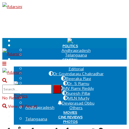
.
POLITICS
Andhrapradesh
Telangaana
GENERAL
EDIT PAGE
Editorial
Dr Govindaraju Chakradhar
Beeraka Ravi
Dr. S Ramu
.
MV Rami Reddy
Suresh Pillai
Politics
No Result
MLN Murty
Deviprasad Obbu
View All Result
Andhrapradesh
Others
MOVIES
CINE REVIEWS
Telangaana
PHOTOS
VIDEOS