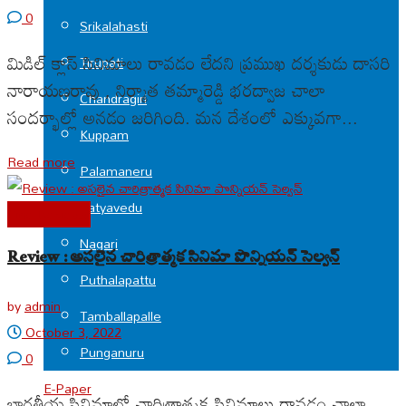
0
Srikalahasti
మిడిల్ క్లాస్ సినిమాలు రావడం లేదని ప్రముఖ దర్శకుడు దాసరి
Tirupati
నారాయణరావు , నిర్మాత తమ్మారెడ్డి భరద్వాజ చాలా
Chandragiri
సందర్భాల్లో అనడం జరిగింది. మన దేశంలో ఎక్కువగా...
Kuppam
Read more
Palamaneru
Satyavedu
Cine Reviews
Nagari
Review : అసలైన చారిత్రాత్మక సినిమా పొన్నియన్ సెల్వన్
Puthalapattu
by
admin
Tamballapalle
October 3, 2022
Punganuru
0
E-Paper
భారతీయ సినిమాల్లో చారిత్రాత్మక సినిమాలు రావడం చాలా