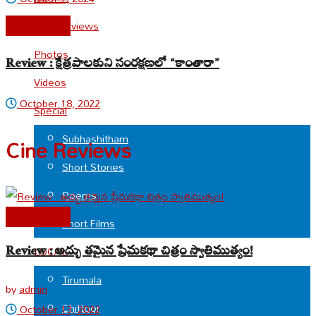
Cine Reviews
Cine Reviews
Photos
Review : క్షేత్రపాలకుని సంరక్షణలో “కాంతారా”
Videos
October 18, 2022
Special
Subhashitham
Cine Reviews
Short Stories
Poems
Cine Reviews
Short Films
Review : అద్భు తమైన ప్రేమకథా చిత్రం స్వాతిముత్యం!
LOCAL
Tirumala
by
admin
Chittoor
October 13, 2022