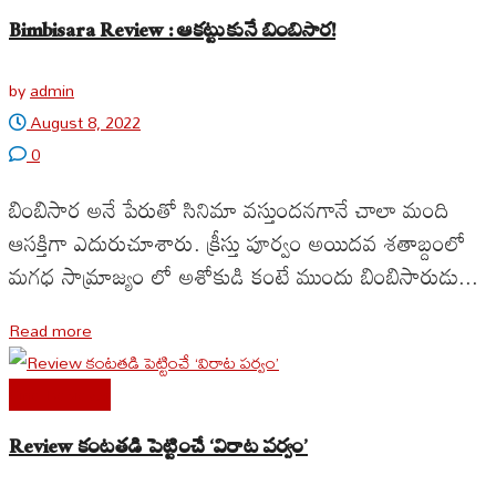
Bimbisara Review : ఆకట్టుకునే బింబిసార!
by
admin
August 8, 2022
0
బింబిసార అనే పేరుతో సినిమా వస్తుందనగానే చాలా మంది
ఆసక్తిగా ఎదురుచూశారు. క్రీస్తు పూర్వం అయిదవ శతాబ్దంలో
మగధ సామ్రాజ్యం లో అశోకుడి కంటే ముందు బింబిసారుడు...
Read more
Cine Reviews
Review కంటతడి పెట్టించే ‘విరాట పర్వం’