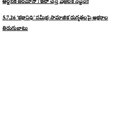
ఆర్టీసీకి జరిమానా : ఇలా చేస్తే ప్రజలకే నష్టం!!
5.7.26 ‘కథానిధి’ సమీక్ష: సామాజిక రుగ్మతలపై అక్షరాల
తిరుగుబాటు