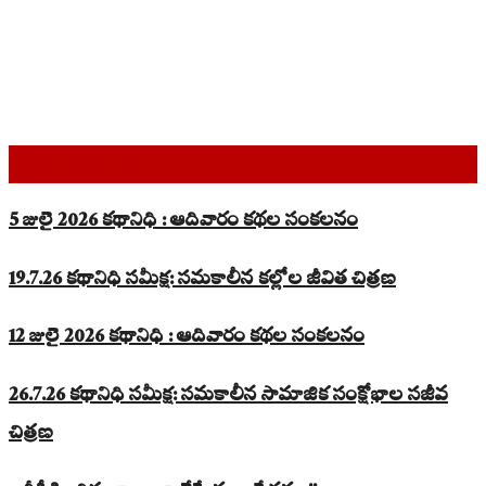
Top Read Stories
5 జులై 2026 కథానిధి : ఆదివారం కథల సంకలనం
19.7.26 కథానిధి సమీక్ష: సమకాలీన కల్లోల జీవిత చిత్రణ
12 జులై 2026 కథానిధి : ఆదివారం కథల సంకలనం
26.7.26 కథానిధి సమీక్ష: సమకాలీన సామాజిక సంక్షోభాల సజీవ
చిత్రణ