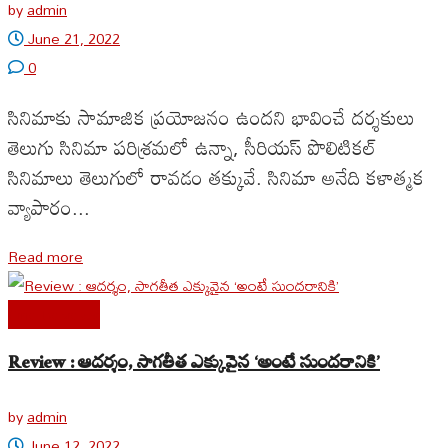
by
admin
June 21, 2022
0
సినిమాకు సామాజిక ప్రయోజనం ఉందని భావించే దర్శకులు
తెలుగు సినిమా పరిశ్రమలో ఉన్నా, సీరియస్ పొలిటికల్
సినిమాలు తెలుగులో రావడం తక్కువే. సినిమా అనేది కళాత్మక
వ్యాపారం...
Read more
Cine Reviews
Review : ఆదర్శం, సాగతీత ఎక్కువైన ‘అంటే సుందరానికి’
by
admin
June 12, 2022