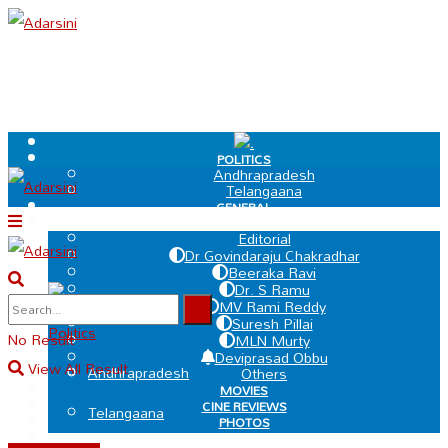
.
POLITICS
Andhrapradesh
Telangaana
GENERAL
EDIT PAGE
Editorial
Dr Govindaraju Chakradhar
Beeraka Ravi
Dr. S Ramu
.
MV Rami Reddy
Suresh Pillai
Politics
No Result
MLN Murty
Deviprasad Obbu
View All Result
Andhrapradesh
Others
MOVIES
CINE REVIEWS
Telangaana
PHOTOS
VIDEOS