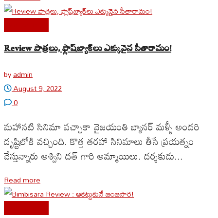
Cine Reviews
Review పాత్రలు, ఫ్లాష్‌బ్యాక్‌లు ఎక్కువైన సీతారామం!
by
admin
August 9, 2022
0
మహానటి సినిమా వచ్చాకా వైజయంతి బ్యానర్ మళ్ళీ అందరి
దృష్టిలోకి వచ్చింది. కొత్త తరహా సినిమాలు తీసే ప్రయత్నం
చేస్తున్నారు అశ్విని దత్ గారి అమ్మాయిలు. దర్శకుడు...
Read more
Cine Reviews