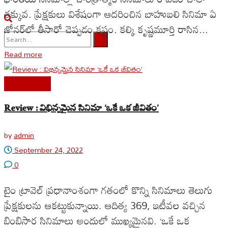
తక్కువ. ప్రేక్షకులు విశేషంగా ఆదరించిన బాహుబలి సినిమా ఏ
జోనర్‌లో తీసారో చెప్పడం కష్టం. కల్కి కృష్ణమూర్తి రాసిన...
Read more
No Result
View All Result
Cine Reviews
Review : విభిన్నమైన సినిమా ‘ఒకే ఒక జీవితం’
by
admin
September 24, 2022
0
టైం ట్రావెల్ ప్రధానాంశంగా గతంలో కొన్ని సినిమాలు తెలుగు
ప్రేక్షకులను ఆకట్టుకున్నాయి. ఆదిత్య 369, ఇటీవల వచ్చిన
బింబిసార సినిమాలు అందులో ముఖ్యమైనవి. ‘ఒకే ఒక