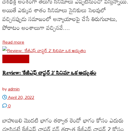
దేశభక్తి అంశంగా తెలుగు సినిమాలు ఎప్పటినుంచో వస్తున్నాయి.
అయితే ఎక్కువ శాతం సినిమాలు సైనికులు సెలవులో
వచ్చినప్పుడు సమాజంలో అన్యాయాలపై చేసే తిరుగుబాటు,
పోరాటం అంశాలుగా వచ్చినవే....
Read more
Cine Reviews
Review: ‘కేజీఎఫ్ చాప్టర్ 2’ సినిమా ఒక అద్బుతం
by
admin
April 20, 2022
0
బాహుబలి మొదటి భాగం తర్వాత రెండో భాగం కోసం ఎదురు
చూసినట్లే కేజీఎఫ్ చాప్టర్ వన్ తర్వాత కేజీఎఫ్ చాప్టర్ 2 కోసం