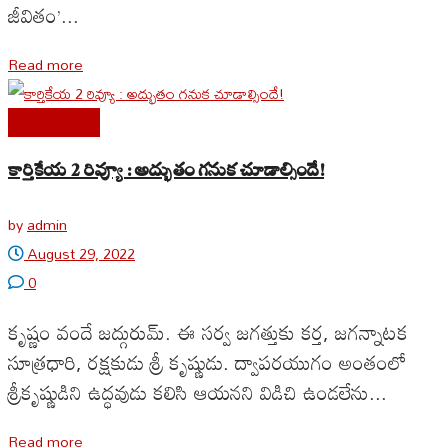
జీవితం’...
Read more
Cine Reviews
కార్తికేయ 2 రివ్యూ : అద్భుతం గనుక చూడాల్సిందే!
by
admin
August 29, 2022
0
కృష్ణం వందే జద్గురుమ్. ఈ సర్వ జగత్తుకు కర్త, జగన్నాటక
సూత్రధారి, రక్షకుడు శ్రీ కృష్ణుడు. ద్వాపరయుగం అంతంలో
శ్రీకృష్ణుడిని ఉద్ధవుడు కలిసి ఆయనని విడిచి ఉండలేను...
Read more