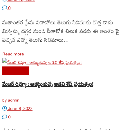
0
మతాంతర ప్రేమ వివాహాలు తెలుగు సినిమాకు కొత్త కాదు.
మిస్సమ్మ దగ్గర నుండి సీతాకోక చిలుక వరకు ఈ అంశం పై
వచ్చిన ఎన్నో తెలుగు సినిమాలు...
Read more
Cine Reviews
మేజర్ రివ్యూ : ఆకట్టుకున్న అడవి శేష్ ప్రయత్నం!
by
admin
June 8, 2022
0