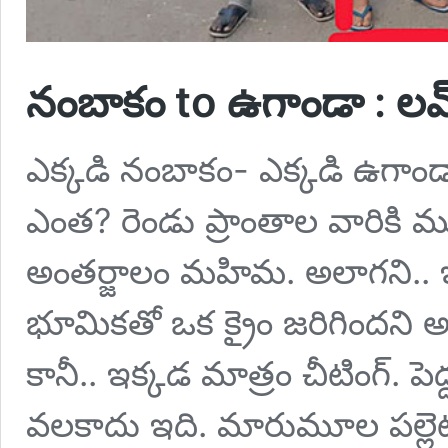
నంబాకం to ఉగాండా : లవ్ 
ఎక్కడి నంబాకం- ఎక్కడి ఉగాం
ఎంత? రెండు ప్రాంతాల వారికి 
అంతర్జాలం మహిమ. అలాగని.. ఇలా
భూమికతో ఒక క్రైం జరిగిందని
కానీ.. ఇక్కడ మాత్రం చీటింగ్. పెద
వలకాదు ఇది. మారుమూల పల్లెటూ