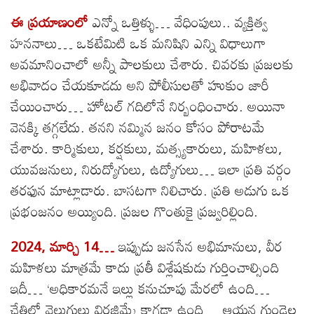
ఈ ప్రయాణంలో
ఎన్నో ఒత్తిళ్ళు… వేధింపులు.. వ్యక్తిత్వ
హననాలు… ఒకటేమిటి ఒక మనిషిని ఎన్ని విధాలుగా
అవమానించాలో అన్నీ పాలకులు చేశారు. చివరకు ప్రజలకు
అభివాదం చేయకూడదు అని పోలీసులతో హుకుం జారీ
చేయించారు… హోటల్ గదిలోనే నిర్బంధించారు. అయినా
వెనక్కి తగ్గలేదు. తనని నమ్మిన జనం కోసం పోరాటమే
చేశారు. కార్మికులు, కర్షకులు, మత్స్యకారులు, మహిళలు,
యువజనులు, నిరుద్యోగులు, ఉద్యోగులు… ఇలా ప్రతి వర్గం
తరఫున మాట్లాడారు. బాసటగా నిలిచారు. ప్రతి అడుగు ఒక
ప్రభంజనం అయ్యింది. ప్రజల గొంతుకై ప్రజ్వరిల్లింది.
2024, మార్చి 14…
ఇప్పుడు జనసేన అభిమానులు, వీర
మహిళలు మాత్రమే కాదు ప్రతీ విశ్లేషకుడు గుర్తించాల్సింది
ఇదీ… ‘అధికారమనే ఇల్లు కనుచూపు మేరలో ఉంది…
చేతిలో వెలుగులు విరజిమ్మే కాగడా ఉంది… ఆయన గుండెల