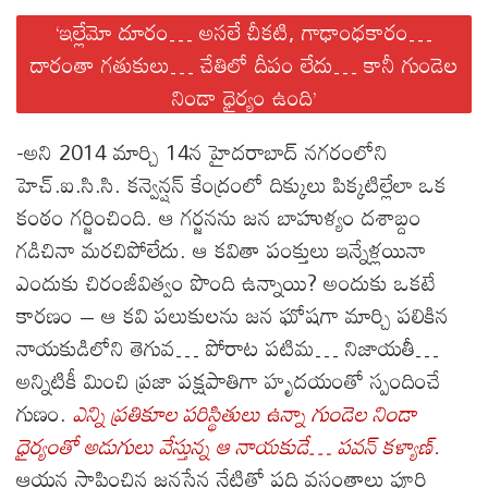
ce
wi
ha
el
es
m
es
ha
‘ఇల్లేమో దూరం… అసలే చీకటి, గాఢాంధకారం…
bo
tt
ts
eg
se
ail
sa
re
దారంతా గతుకులు… చేతిలో దీపం లేదు… కానీ గుండెల
ok
er
A
ra
ng
ge
నిండా ధైర్యం ఉంది’
pp
m
er
-అని 2014 మార్చి 14న హైదరాబాద్ నగరంలోని
హెచ్.ఐ.సి.సి. కన్వెన్షన్ కేంద్రంలో దిక్కులు పిక్కటిల్లేలా ఒక
కంఠం గర్జించింది. ఆ గర్జనను జన బాహుళ్యం దశాబ్దం
గడిచినా మరచిపోలేదు. ఆ కవితా పంక్తులు ఇన్నేళ్లయినా
ఎందుకు చిరంజీవిత్వం పొంది ఉన్నాయి? అందుకు ఒకటే
కారణం – ఆ కవి పలుకులను జన ఘోషగా మార్చి పలికిన
నాయకుడిలోని తెగువ… పోరాట పటిమ… నిజాయతీ…
అన్నిటికీ మించి ప్రజా పక్షపాతిగా హృదయంతో స్పందించే
గుణం.
ఎన్ని ప్రతికూల పరిస్థితులు ఉన్నా గుండెల నిండా
ధైర్యంతో అడుగులు వేస్తున్న ఆ నాయకుడే… పవన్ కళ్యాణ్.
ఆయన స్థాపించిన జనసేన నేటితో పది వసంతాలు పూర్తి