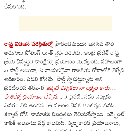
చేసుకొంది.
రాష్ట్ర విభజన పరిస్థితుల్లో
ప్రారంభమయిన జనసేన తొలి
అడుగులు పోలింగ్ బూత్ వైపు పడలేదు. ఆంధ్ర ప్రదేశ్ రాష్ట్ర
శ్రేయోభివృద్ధిని కాంక్షిస్తూ ప్రయాణం మొదలైంది. సహజంగా
ఏ పార్టీ అయినా, ఏ నాయకుడైనా రాజకీయ గోదాలోకి వెళ్ళేది
అధికారం, పదవి కోసమే. పార్టీ స్థాపిస్తున్నాను అని
ప్రకటించిన తరవాత
ఇప్పటి ఎన్నికలు నా లక్ష్యం కాదు…
పాతికేళ్ళ ప్రయాణం చేస్తాను
అని ప్రకటించడం ఎప్పుడూ
ఎవరూ విని ఉండరు. ఆ మాటల వెనక ఆంతర్యం పవన్
కళ్యాణ్ లోని సామాజిక నిబద్ధతను తెలియచేస్తాయి. ఇన్స్టెంట్
కాఫీకి అలవాటు పడ్డ కాలమిది. స్వల్పకాలిక ప్రయోజనాలు,