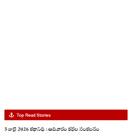
Top Read Stories
5 జులై 2026 కథానిధి : ఆదివారం కథల సంకలనం