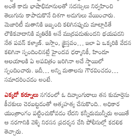
అంతే కాదు భాషాభిమానులతో సదస్సులు నిర్వహించి
తెలుగును కాపాడుకొనే దిశగా అడుగులు వేయించారు.
మెజారిటీ మతానికి ఇబ్బంది కలిగినప్పుడు మాట్లాడితే
లౌకికవాదానికి వ్యతిరేకి అనే ముద్రపడుతుందని భయపడని
నేత పవన్ కళ్యాణ్. ఇస్లాం, క్రైస్తవం… ఇలా ఏ ఒక్కరికి వేదన
కలిగినా స్పందించినట్లే హైందవ ధర్మానికీ, హిందూ
ఆలయాలకి ఏ అపవిత్రం జరిగినా అదే స్థాయిలో
స్పందించారు. ఇదీ… అన్ని మతాలను గౌరవించడం…
సమాదరించడం అంటే.
ఎక్కడో కర్నూలు
నగరంలో ఓ దివ్యాంగురాలు తన కుమార్తెను
కీచకులు చెరబట్టడంతో ఆత్మహత్య చేసుకొంది.. అధికార
యంత్రాంగం పట్టించుకోవడం లేదని కన్నీరుమున్నీరు అయితే
ఆ నరగానికి వెళ్ళి నిరసన ప్రదర్శన చేసి పోలీసుల్లో కదలిక
తెచ్చారు.