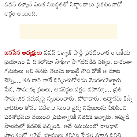
పవన్ కళ్యాణ్ ఎంత నిబద్ధతతో సిద్ధాంతాలు ప్రకటించారో
అర్థం అయింది.
జనసేన అధ్యక్షులు
పవన్ కళ్యాణ్ పార్టీ ప్రకటించాక రాజకీయ
ప్రయాణం ఏ దశలోనూ సాఫీగా సాగలేదనేది సత్యం. దారంతా
గతుకులు అని తనకు తెలుసు కాబట్టే తొలి రోజే ఆ మాట
చెప్పి… తన దారి తానే నిర్మించుకోవడం మొదలుపెట్టారు.
పేద, సామాన్య ప్రజలు, ఆడబిడ్డల పక్షం వహిస్తూ… ప్రతి
సామాజిక సమస్యపై స్పందించారు. పోరాడారు. ఉద్ధానమ్ కిడ్నీ
బాధితుల కోసం విదేశాల నుంచి వైద్య నిపుణులను పిలిపించి
పరిశోధనలు చేయించి ప్రభుత్వానికి నివేదిక ఇచ్చారు. అప్పుడే
పాలకుల్లో కదలిక వచ్చింది. అదే సమయంలో రాజధాని
ప్రాంతంలో అసైన్డ్ భూములు కలిగిన పేదల పక్షాన నిలిచి