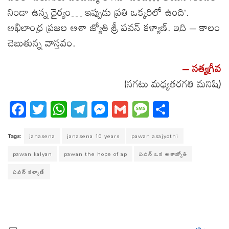
నిండా ఉన్న ధైర్యం… ఇప్పుడు ప్రతి ఒక్కరిలో ఉంది’.
అఖిలాంధ్ర ప్రజల ఆశా జ్యోతి శ్రీ పవన్ కళ్యాణ్. ఇది – కాలం
చెబుతున్న వాస్తవం.
– సత్యగ్రీవ
(సగటు మధ్యతరగతి మనిషి)
Fa
T
W
T
M
G
M
S
ce
wi
ha
el
es
m
es
ha
bo
tt
ts
eg
se
ail
sa
re
Tags:
janasena
janasena 10 years
pawan asajyothi
ok
er
A
ra
ng
ge
pawan kalyan
pawan the hope of ap
పవన్ ఒక ఆశాజ్యోతి
pp
m
er
పవన్ కల్యాణ్