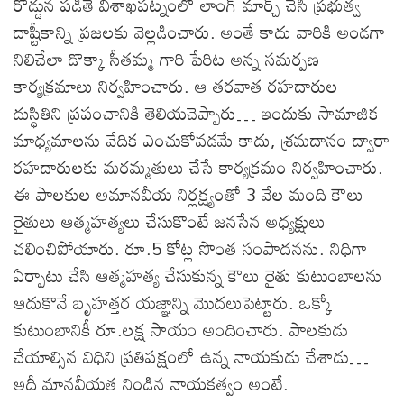
రోడ్డున పడితే విశాఖపట్నంలో లాంగ్ మార్చ్ చేసి ప్రభుత్వ
దాష్టీకాన్ని ప్రజలకు వెల్లడించారు. అంతే కాదు వారికి అండగా
నిలిచేలా డొక్కా సీతమ్మ గారి పేరిట అన్న సమర్పణ
కార్యక్రమాలు నిర్వహించారు. ఆ తరవాత రహదారుల
దుస్థితిని ప్రపంచానికి తెలియచెప్పారు… ఇందుకు సామాజిక
మాధ్యమాలను వేదిక ఎంచుకోవడమే కాదు, శ్రమదానం ద్వారా
రహదారులకు మరమ్మతులు చేసే కార్యక్రమం నిర్వహించారు.
ఈ పాలకుల అమానవీయ నిర్లక్ష్యంతో 3 వేల మంది కౌలు
రైతులు ఆత్మహత్యలు చేసుకొంటే జనసేన అధ్యక్షులు
చలించిపోయారు. రూ.5 కోట్ల సొంత సంపాదనను. నిధిగా
ఏర్పాటు చేసి ఆత్మహత్య చేసుకున్న కౌలు రైతు కుటుంబాలను
ఆదుకొనే బృహత్తర యజ్ఞాన్ని మొదలుపెట్టారు. ఒక్కో
కుటుంబానికీ రూ.లక్ష సాయం అందించారు. పాలకుడు
చేయాల్సిన విధిని ప్రతిపక్షంలో ఉన్న నాయకుడు చేశాడు…
అదీ మానవీయత నిండిన నాయకత్వం అంటే.