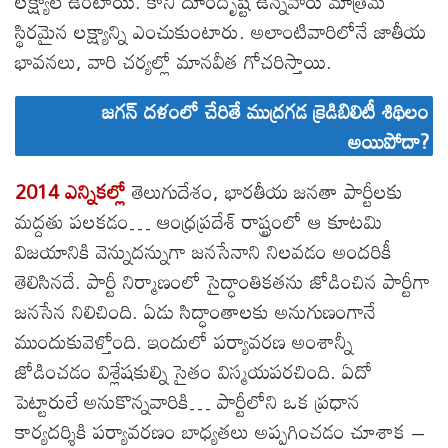
లక్ష్యాలే ఉంటాయి. కానీ దూరదృష్టి ఉన్నవారు మాత్రమే
స్థిరమైన లక్ష్యాన్ని ఎంచుకుంటారు. అలాంటివారిలోనే జాతీయ
భావనలు, వారి చర్యల్లో మానవీత గోచరిస్తాయి.
జగన్ దళంలో చేరితే ముద్రగడ క్రెడిబిలిటీ శిథిలం
అయిపోదా?
2014 ఎన్నికల్లో
తెలుగుదేశం, భారతీయ జనతా పార్టీలకు
మద్దతు పలకడం… ఆంధ్రప్రదేశ్ రాష్ట్రంలో ఆ కూటమి
విజయానికి వెన్నుదన్నుగా జనసేనాని నిలవడం అందరికీ
తెలిసినదే. పార్టీ నిర్మాణంలో సైద్ధాంతికతను జోడించిన పార్టీగా
జనసేన నిలిచింది. ఏడు సిద్ధాంతాలకు అనుగుణంగానే
ముందుకువెళ్తోంది. ఇందులో పర్యావరణ అంశాన్నీ
జోడించడం విశ్లేషకుల్ని సైతం విస్మయపరచింది. ఏదో
పెట్టారులే అనుకొన్నవారికి… పార్టీలోని ఒక ప్రధాన
కార్యదర్శికి పర్యావరణం బాధ్యతలు అప్పగించడం చూశాక –