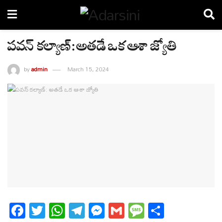
పవన్ కల్యాణ్: అతడే ఒక ఆశా జ్యోతి
by
admin
March 15, 2024
Fa
T
W
T
M
G
M
S