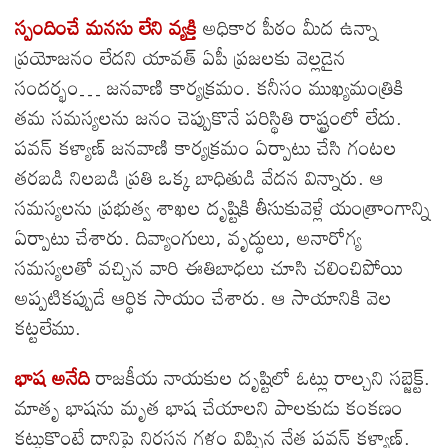
స్పందించే మనసు లేని వ్యక్తి
అధికార పీఠం మీద ఉన్నా
ప్రయోజనం లేదని యావత్ ఏపీ ప్రజలకు వెల్లడైన
సందర్భం… జనవాణి కార్యక్రమం. కనీసం ముఖ్యమంత్రికి
తమ సమస్యలను జనం చెప్పుకొనే పరిస్థితి రాష్ట్రంలో లేదు.
పవన్ కళ్యాణ్ జనవాణి కార్యక్రమం ఏర్పాటు చేసి గంటల
తరబడి నిలబడి ప్రతి ఒక్క బాధితుడి వేదన విన్నారు. ఆ
సమస్యలను ప్రభుత్వ శాఖల దృష్టికి తీసుకువెళ్లే యంత్రాంగాన్ని
ఏర్పాటు చేశారు. దివ్యాంగులు, వృద్ధులు, అనారోగ్య
సమస్యలతో వచ్చిన వారి ఈతిబాధలు చూసి చలించిపోయి
అప్పటికప్పుడే ఆర్థిక సాయం చేశారు. ఆ సాయానికి వెల
కట్టలేము.
భాష అనేది
రాజకీయ నాయకుల దృష్టిలో ఓట్లు రాల్చని సబ్జెక్ట్.
మాతృ భాషను మృత భాష చేయాలని పాలకుడు కంకణం
కట్టుకొంటే దానిపై నిరసన గళం విప్పిన నేత పవన్ కళ్యాణ్.