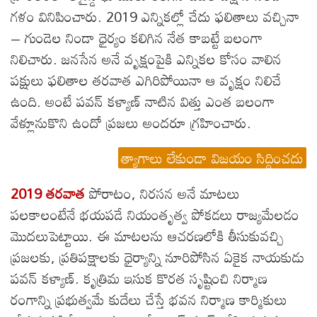
గళం వినిపించారు. 2019 ఎన్నికల్లో చేదు ఫలితాలు వచ్చినా
– గుండెల నిండా ధైర్యం కలిగిన నేత కాబట్టే బలంగా
నిలిచారు. జనసేన అనే వృక్షంపైకి ఎన్నికల కోసం వాలిన
పక్షులు ఫలితాల తరవాత ఎగిరిపోయినా ఆ వృక్షం నిలిచే
ఉంది. అంటే పవన్ కళ్యాణ్ నాటిన విత్తు ఎంత బలంగా
వేళ్లూనుకొని ఉందో ప్రజలు అందరూ గ్రహించారు.
త్యాగాలు లేకుండా విజయం సిద్ధించదు
2019 తరవాత
పోరాటం, నిరసన అనే మాటలు
పలకాలంటేనే భయపడే నియంతృత్వ పోకడలు రాజ్యమేలడం
మొదలుపెట్టాయి. ఈ మాటలను ఆచరణలోకి తీసుకువచ్చి
ప్రజలకు, ప్రతిపక్షాలకు ధైర్యాన్ని నూరిపోసిన ఏకైక నాయకుడు
పవన్ కళ్యాణ్. కృత్రిమ ఇసుక కొరత సృష్టించి నిర్మాణ
రంగాన్ని ప్రభుత్వమే కుదేలు చేస్తే భవన నిర్మాణ కార్మికులు