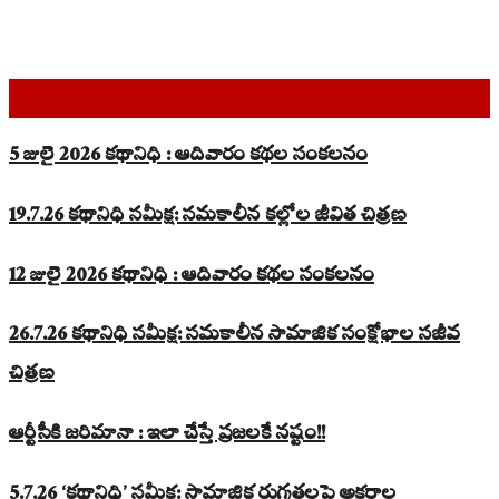
Top Read Stories
5 జులై 2026 కథానిధి : ఆదివారం కథల సంకలనం
19.7.26 కథానిధి సమీక్ష: సమకాలీన కల్లోల జీవిత చిత్రణ
12 జులై 2026 కథానిధి : ఆదివారం కథల సంకలనం
26.7.26 కథానిధి సమీక్ష: సమకాలీన సామాజిక సంక్షోభాల సజీవ
చిత్రణ
ఆర్టీసీకి జరిమానా : ఇలా చేస్తే ప్రజలకే నష్టం!!
5.7.26 ‘కథానిధి’ సమీక్ష: సామాజిక రుగ్మతలపై అక్షరాల