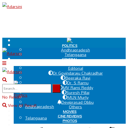
.
POLITICS
Andhrapradesh
Telangaana
GENERAL
EDIT PAGE
Editorial
Dr Govindaraju Chakradhar
Beeraka Ravi
Dr. S Ramu
.
MV Rami Reddy
Suresh Pillai
Politics
No Result
MLN Murty
Deviprasad Obbu
View All Result
Andhrapradesh
Others
MOVIES
CINE REVIEWS
Telangaana
PHOTOS
VIDEOS