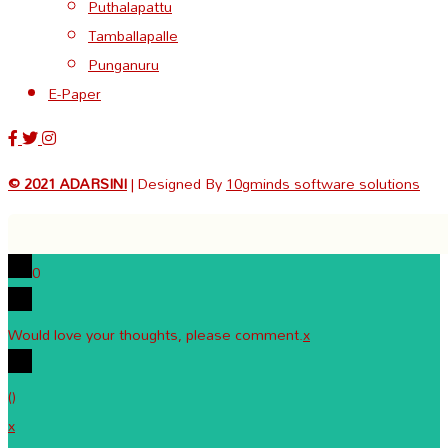
Puthalapattu
Tamballapalle
Punganuru
E-Paper
© 2021 ADARSINI
| Designed By
10gminds software solutions
0
Would love your thoughts, please comment.
x
(
)
x