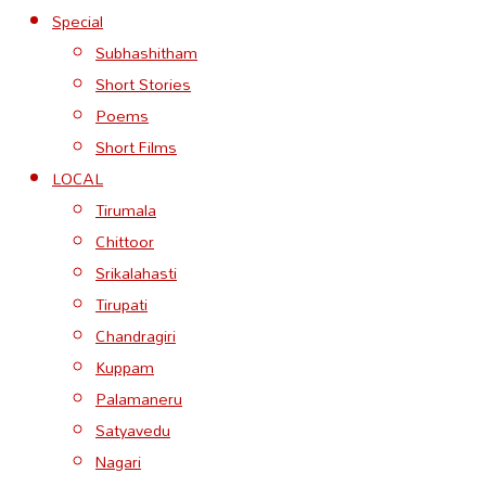
Special
Subhashitham
Short Stories
Poems
Short Films
LOCAL
Tirumala
Chittoor
Srikalahasti
Tirupati
Chandragiri
Kuppam
Palamaneru
Satyavedu
Nagari