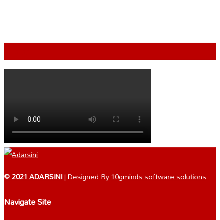
VIDEO
© 2021 ADARSINI
| Designed By
10gminds software solutions
Navigate Site