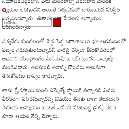
నియోజకవర్గంలోని పలు మండలాల్లో వందలాది‌ మందికి‌
న్యాయం జరిగిందనీ అయితే సత్యవేడులో దారుణమైన పరిస్థితి
ఏర్పడిందన్నారు. ఈకారణంగా పేదలకు అన్యాయం
జరిగిందన్నారు.
No Result
సత్యవేడు మండలంలో పెద్ద పెద్ద బడాబాబులు భూ ఆక్రమణలతో
View All Result
పబ్బం గడుపుకుంటున్నారనీ వారిపై చర్యలు తీసుకోవడంలో
అధికార యంత్రాంగం మీనమేషాలు లెక్కిస్తుందని ఎమ్మెల్యే
మండిపడ్డారు. తనమంచి తనాన్ని కొందరు అలుసుగా
తీసుకోవడం బావ్యం కాదన్నారు.
తాను క్షేత్రస్థాయి నుంచి ఎమ్మెల్యే స్థాయికి వచ్చానని ఎవరు
ఏరకంగా పనిచేస్తున్నారన్న విషయం తనకు భాగా తెలుసునని
పేదలకు అన్యాయం జరిగితే ఎవరినీ వదిలిపెట్టే ప్రశక్తే లేదని
కూడా ఆయన తేల్చి చెప్పారు.