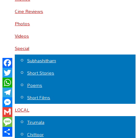
Cine Reviews
Photos
Videos
Special
Subhashitham
Facebook
Short Stories
Twitter
Poems
WhatsApp
Short Films
Telegram
LOCAL
Messenger
Gmail
Tirumala
Message
Chittoor