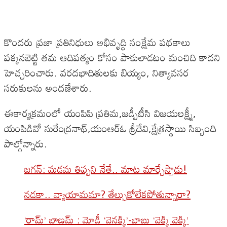
కొందరు ప్రజా ప్రతినిధులు అభివృద్ధి సంక్షేమ పథకాలు
పక్కనబెట్టి తమ ఆదిపత్యం కోసం పాకులాడటం మంచిది కాదని
హెచ్చరించారు. వరదభాదితులకు బియ్యం, నిత్యావసర
సరుకులను అందజేశారు.
ఈకార్యక్రమంలో యంపిపి ప్రతిమ,జడ్పీటీసి విజయలక్ష్మీ,
యంపిడివో సురేంద్రనాథ్,యంఆర్ఓ శ్రీదేవి,క్షేత్రస్థాయి సిబ్బంది
పాల్గోన్నారు.
జగన్: మడమ తిప్పని నేతే.. మాట మార్చేస్తాడు!
నడకా.. వ్యాయామమా? తేల్చుకోలేకపోతున్నారా?
‘రామ్’ బాణమ్ : మోడీ ‘వెనక్కి’-బాబు ‘వెక్కి వెక్కి’