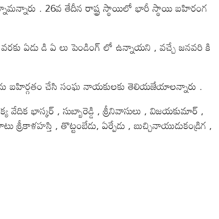
ామన్నారు . 26వ తేదీన రాష్ట్ర స్థాయిలో భారీ స్థాయి బహిరంగ
పటి వరకు ఏడు డి ఏ లు పెండింగ్ లో ఉన్నాయని , వచ్చే జనవరి కి
ేదికను బహిర్గతం చేసి సంఘ నాయకులకు తెలియజేయాలన్నారు .
 వేదిక భాస్కర్ , సుబ్బారెడ్డి , శ్రీనివాసులు , విజయకుమార్ ,
రీకాళహస్తి , తొట్టంబేడు, ఏర్పేడు , బుచ్చినాయుడుకండ్రిగ ,