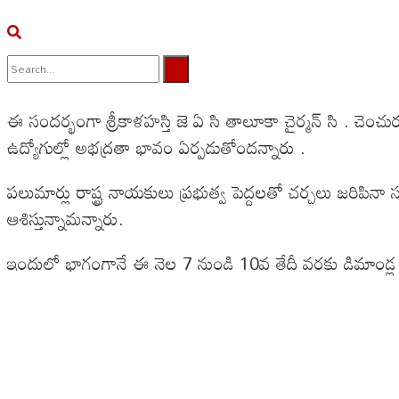
No Result
ఈ సందర్భంగా శ్రీకాళహస్తి జె ఏ సి తాలూకా చైర్మన్ సి . 
View All Result
ఉద్యోగుల్లో అభద్రతా భావం ఏర్పడుతోందన్నారు .
పలుమార్లు రాష్ట్ర నాయకులు ప్రభుత్వ పెద్దలతో చర్చలు జరిప
ఆశిస్తున్నామన్నారు.
ఇందులో భాగంగానే ఈ నెల 7 నుండి 10వ తేదీ వరకు డిమాండ్ల సా