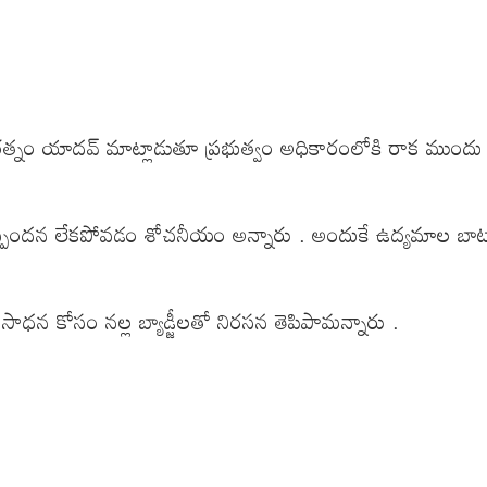
చెంచురత్నం యాదవ్ మాట్లాడుతూ ప్రభుత్వం అధికారంలోకి రాక మ
ినా స్పందన లేకపోవడం శోచనీయం అన్నారు . అందుకే ఉద్యమాల బాట
ధన కోసం నల్ల బ్యాడ్జీలతో నిరసన తెపిపామన్నారు .