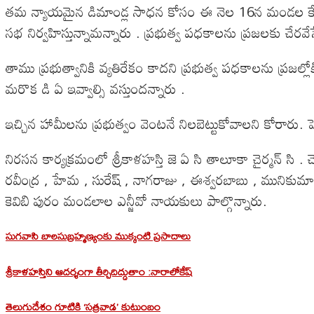
తమ న్యాయమైన డిమాండ్ల సాధన కోసం ఈ నెల 16న మండల కేంద్రాల్లో
సభ నిర్వహిస్తున్నామన్నారు . ప్రభుత్వ పధకాలను ప్రజలకు చేరవ
తాము ప్రభుత్వానికి వ్యతిరేకం కాదని ప్రభుత్వ పధకాలను ప్రజల్
మరొక డి ఏ ఇవ్వాల్సి వస్తుందన్నారు .
ఇచ్చిన హామీలను ప్రభుత్వం వెంటనే నిలబెట్టుకోవాలని కోరారు
నిరసన కార్యక్రమంలో శ్రీకాళహస్తి జె ఏ సి తాలూకా చైర్మన్ సి . చ
రవీంద్ర , హేమ , సురేష్ , నాగరాజు , ఈశ్వరబాబు , మునికుమార
కెవిబి పురం మండలాల ఎన్జీవో నాయకులు పాల్గొన్నారు.
సుగవాసి బాలసుబ్రహ్మణ్యంకు ముక్కంటి ప్రసాదాలు
శ్రీకాళహస్తిని ఆదర్శంగా తీర్చిదిద్దుతాం :నారాలోకేష్
తెలుగుదేశం గూటికి ‘సత్రవాడ’ కుటుంబం