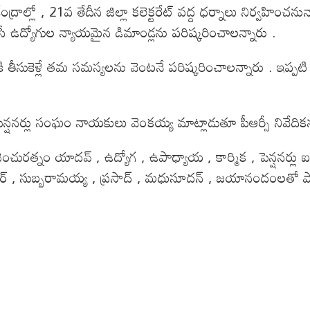
 , 21వ తేదీన జిల్లా కలెక్టరేట్ వద్ద ధర్నాలు నిర్వహించనున్న
ేసే ఉద్యోగుల న్యాయమైన డిమాండ్లను పరిష్కరించాలన్నారు .
లోకి తీసుకెళ్లే తమ సమస్యలను వెంటనే పరిష్కరించాలన్నారు . ఇప్
. పెన్షనర్లు సంఘం నాయకులు వెంకయ్య మాట్లాడుతూ పీఆర్సీ నివ
ెంచురత్నం యాదవ్ , ఉద్యోగ , ఉపాధ్యాయ , కార్మిక , పెన్షనర్లు ఐక్య
్ , సుబ్బరామయ్య , ప్రసాద్ , మధుసూదన్ , జయానందంలతో పాటు శ్