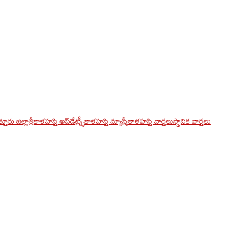
్తూరు జిల్లా
శ్రీకాళహస్తి అప్‌డేట్స్
శ్రీకాళహస్తి న్యూస్
శ్రీకాళహస్తి వార్తలు
స్థానిక వార్తలు