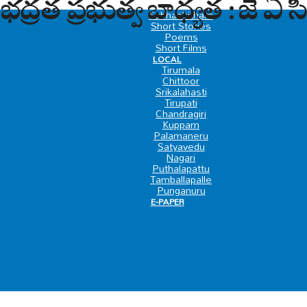
ద్రత ప్రభుత్వ బాధ్యత : జె ఏ స
SPECIAL
Subhashitham
Short Stories
Poems
Short Films
LOCAL
Tirumala
Chittoor
Srikalahasti
Tirupati
Chandragiri
Kuppam
Palamaneru
Satyavedu
Nagari
Puthalapattu
Tamballapalle
Punganuru
E-PAPER