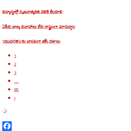
విద్యార్థుల్లో సృజనాత్మకత వెలికి తీయాలి
ఏపీని బాల్య వివాహాలు లేని రాష్ట్రంగా మారుద్దాం
‘యువగళం’కు బాసటగా బీసీ దళాలు
1
2
3
…
85
›