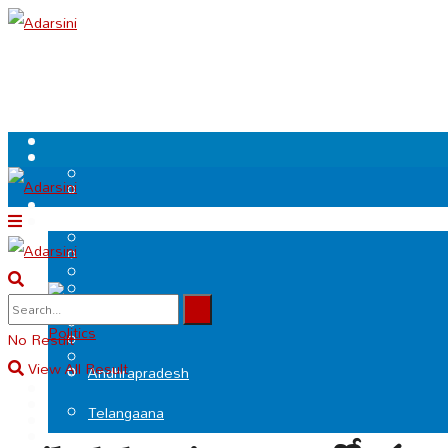
.
Politics
No Result
View All Result
Andhrapradesh
Telangaana