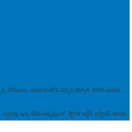
చ్చిన హామీలను, అధికారంలోకి వచ్చిన తర్వాత వాటిని అమలు
్షనర్లు ఐక్య వేదిక ఆధ్వర్యంలో స్థానిక ఆర్టీసీ బస్టాండ్ కూడలి