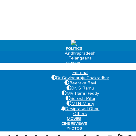
.
POLITICS
Andhrapradesh
Telangaana
GENERAL
EDIT PAGE
Editorial
Dr Govindaraju Chakradhar
Beeraka Ravi
Dr. S Ramu
MV Rami Reddy
Suresh Pillai
MLN Murty
Deviprasad Obbu
Others
MOVIES
CINE REVIEWS
PHOTOS
VIDEOS