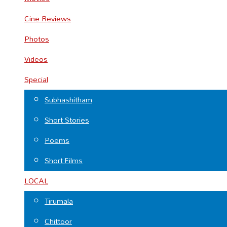
Cine Reviews
Photos
Videos
Special
Subhashitham
Short Stories
Poems
Short Films
LOCAL
Tirumala
Chittoor