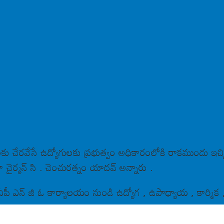
జలకు చేరవేసే ఉద్యోగులకు ప్రభుత్వం అధికారంలోకి రాకముందు ఇ
చైర్మన్ సి . చెంచురత్నం యాదవ్ అన్నారు .
ఏపీ ఎన్ జి ఓ కార్యాలయం నుండి ఉద్యోగ , ఉపాధ్యాయ , కార్మిక , పెన