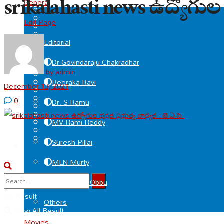
srikalahasti news ఉద్యోగుల భ
General
Edit Page
Editorial
Dr Govindaraju Chakradhar
by
admin
Beeraka Ravi
December 13, 2021
0
Dr. S Ramu
MV Rami Reddy
Suresh Pillai
MLN Murty
Deviprasad Obbu
No Result
Others
View All Result
Movies