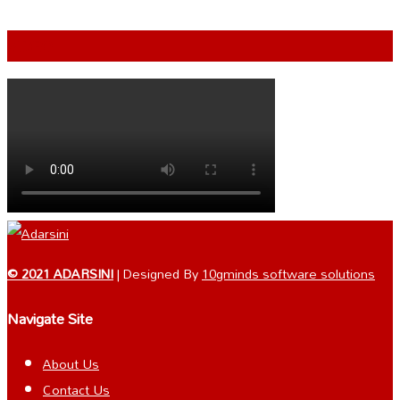
VIDEO
© 2021 ADARSINI
| Designed By
10gminds software solutions
Navigate Site
About Us
Contact Us