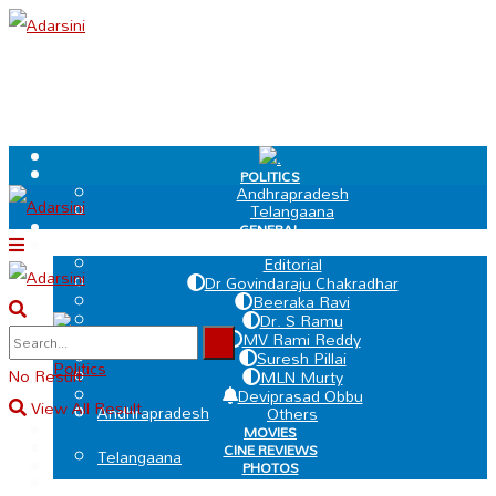
.
POLITICS
Andhrapradesh
Telangaana
GENERAL
EDIT PAGE
Editorial
Dr Govindaraju Chakradhar
Beeraka Ravi
Dr. S Ramu
.
MV Rami Reddy
Suresh Pillai
Politics
No Result
MLN Murty
Deviprasad Obbu
View All Result
Andhrapradesh
Others
MOVIES
CINE REVIEWS
Telangaana
PHOTOS
VIDEOS