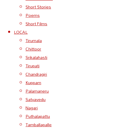
Short Stories
Poems
Short Films
LOCAL
Tirumala
Chittoor
Srikalahasti
Tirupati
Chandragiri
Kuppam
Palamaneru
Satyavedu
Nagari
Puthalapattu
Tamballapalle