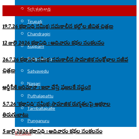
Srikalahasti
Top Read Stories
Tirupati
19.7.26 కథానిధి సమీక్ష: సమకాలీన కల్లోల జీవిత చిత్రణ
Chandragiri
12 జులై 2026 కథానిధి : ఆదివారం కథల సంకలనం
Kuppam
Palamaneru
26.7.26 కథానిధి సమీక్ష: సమకాలీన సామాజిక సంక్షోభాల సజీవ
చిత్రణ
Satyavedu
Nagari
ఆర్టీసీకి జరిమానా : ఇలా చేస్తే ప్రజలకే నష్టం!!
Puthalapattu
5.7.26 ‘కథానిధి’ సమీక్ష: సామాజిక రుగ్మతలపై అక్షరాల
Tamballapalle
తిరుగుబాటు
Punganuru
5 జులై 2026 కథానిధి : ఆదివారం కథల సంకలనం
E-Paper