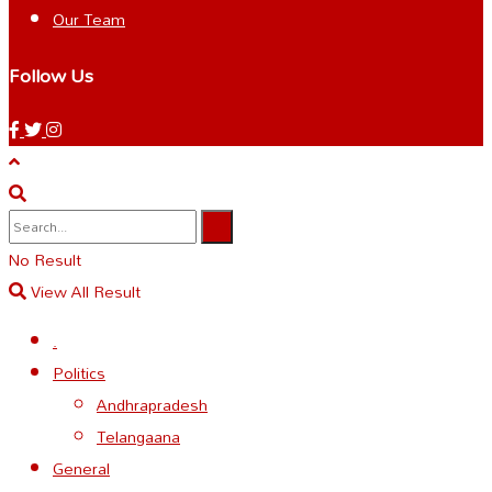
Our Team
Follow Us
No Result
View All Result
.
Politics
Andhrapradesh
Telangaana
General