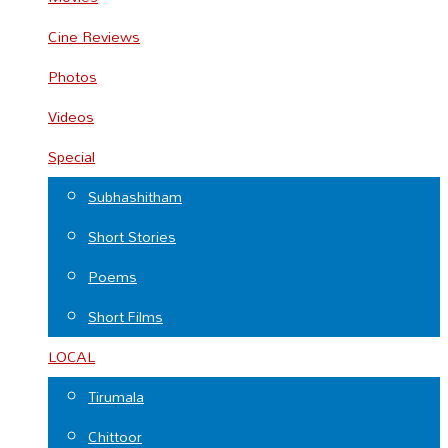
Cine Reviews
Photos
Videos
Special
Subhashitham
Short Stories
Poems
Short Films
LOCAL
Tirumala
Chittoor