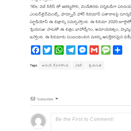
’90s’ వెబ్ సిరీస్ తో ఆకట్టుకొని, వెండితెరకు దర్శకుడిగా పరిచయమవ
ఎంటర్‌టైన్‌మెంట్స్, ఫార్చ్యూన్ ఫోర్ సినిమాస్ పతాకాలపై సూర్యద
స్టూడియోస్ ఈ చిత్రాన్ని సమర్పిస్తోంది. ఈ సినిమా 2026 జూలైల
‘ప్రియసఖి’ పాటతో ఈ చిత్రం భావోద్వేగం, అమాయకత్వం, హృద్
ఇస్తోంది. ఈ సినిమాకు సంబంధించిన మరిన్ని ఆసక్తికరమైన విశ
Fa
T
W
T
M
G
M
S
ce
wi
ha
el
es
m
es
ha
bo
tt
ts
eg
se
ail
sa
re
Tags:
ఆనంద్ దేవరకొండ
ఎపిక్
ప్రియసఖీ
ok
er
A
ra
ng
ge
pp
m
er
Subscribe