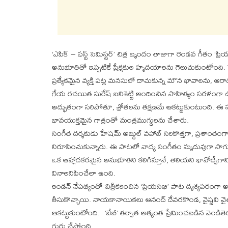
‘ఎపిక్ – ఫస్ట్ సెమిస్టర్’ చిత్ర బృందం తాజాగా రెండవ గీతం ‘ప
అనుభూతితో ఇప్పటికే ప్రేక్షకుల హృదయాలను గెలుచుకుంటోంది
ప్రత్యేకమైన వ్యక్తి పట్ల మనసులో దాచుకున్న మౌన భావాలను, ఆ
గేయ రచయిత సురేష్ బనిశెట్టి అందించిన సాహిత్యం సరళంగా ఉ
అద్భుతంగా సరిపోతూ, శ్రోతలను తక్షణమే ఆకట్టుకుంటుంది. ఈ 
భావయుక్తమైన గాత్రంతో మంత్రముగ్ధులను చేశారు.
సంగీత దర్శకుడు హేషమ్ అబ్దుల్ వహాబ్ సరికొత్తగా, ప్రశాంతంగా
నిరూపించుకున్నారు. ఈ పాటలో వాద్య సంగీతం మృదువుగా సాగుత
ఒక ఆహ్లాదకరమైన అనుభూతిని కలిగిస్తూనే, తెలియని భావోద్వేగాన్
వినాలనిపించేలా ఉంది.
లండన్ నేపథ్యంతో చిత్రీకరించిన ‘ప్రియసఖి’ పాట దృశ్యపరంగ
తీసుకొచ్చాయి. నాయకానాయికలు ఆనంద్ దేవరకొండ, వైష్ణవి చైతన్య 
ఆకట్టుకుంటోంది. ‘బేబీ’ తర్వాత అత్యంత ప్రేమించబడిన వెం
గుర్తు చేస్తోంది.