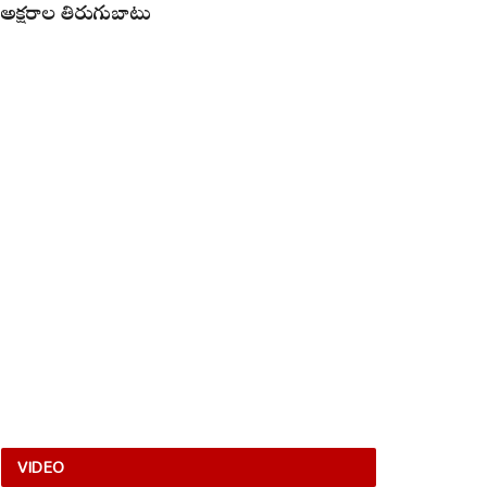
అక్షరాల తిరుగుబాటు
VIDEO