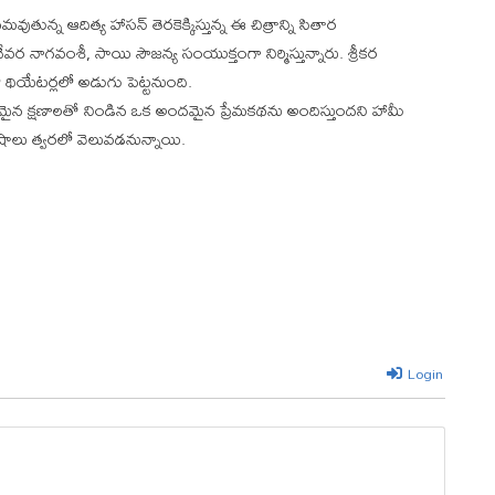
ుతున్న ఆదిత్య హాసన్ తెరకెక్కిస్తున్న ఈ చిత్రాన్ని సితార
ేవర నాగవంశీ, సాయి సౌజన్య సంయుక్తంగా నిర్మిస్తున్నారు. శ్రీకర
ో థియేటర్లలో అడుగు పెట్టనుంది.
యమైన క్షణాలతో నిండిన ఒక అందమైన ప్రేమకథను అందిస్తుందని హామీ
ేషాలు త్వరలో వెలువడనున్నాయి.
Login