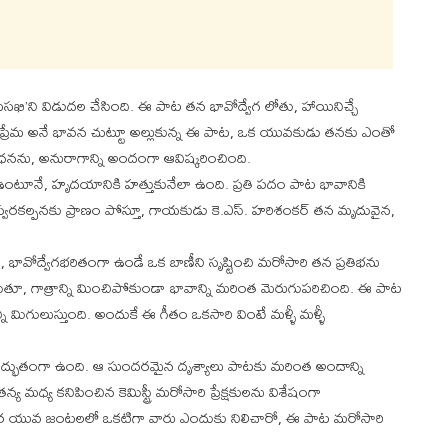
్రియసఖి’ని విడుదల చేసింది. ఈ పాట తన భావోద్వేగ లోతు, హాయినిచ్చే
. ప్రేమ అనే భావన చుట్టూ అల్లుకున్న ఈ పాట, ఒక యువకుడు తనకు ఎంతో
రాధనను, అనురాగాన్ని అందంగా ఆవిష్కరించింది.
ంటూనే, హృదయానికి హత్తుకునేలా ఉంది. ప్రతి పదం పాట భావానికి
స్వరకల్పనకు ప్రాణం పోస్తూ, గాయకుడు కె.ఎస్. హరిశంకర్ తన మృదువైన,
, భావోద్వేగభరితంగా ఉండే ఒక బాణీని సృష్టించి మరోసారి తన ప్రతిభను
ూ, గాత్రాన్ని మించిపోకుండా భావాన్ని మరింత మెరుగుపరిచింది. ఈ పాట
ని మిగులుస్తుంది. అందుకే ఈ గీతం ఒకసారి వింటే మళ్ళీ మళ్ళీ
ా అద్భుతంగా ఉంది. ఆ సుందరమైన దృశ్యాలు పాటకు మరింత అందాన్ని
మధ్య కనిపించిన కెమిస్ట్రీ మరోసారి ప్రేక్షకులను విశేషంగా
డితెర యువ జంటలలో ఒకటిగా వారు ఎందుకు నిలిచారో, ఈ పాట మరోసారి