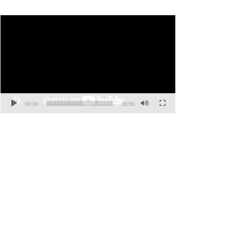
Video
Player
00:00
39:55