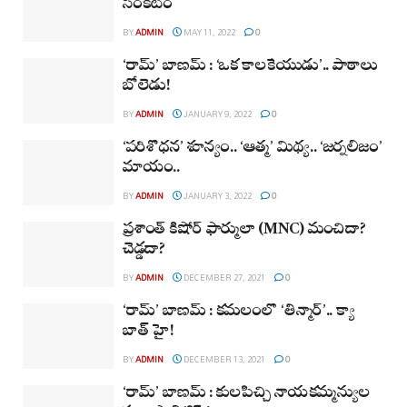
సంకటం
BY
ADMIN
MAY 11, 2022
0
‘రామ్’ బాణమ్ : ‘ఒక కాలకేయుడు’.. పాఠాలు
బోలెడు!
BY
ADMIN
JANUARY 9, 2022
0
‘పరిశోధన’ శూన్యం.. ‘ఆత్మ’ మిథ్య.. ‘జర్నలిజం’
మాయం..
BY
ADMIN
JANUARY 3, 2022
0
ప్రశాంత్ కిషోర్ ఫార్ములా (MNC) మంచిదా?
చెడ్డదా?
BY
ADMIN
DECEMBER 27, 2021
0
‘రామ్’ బాణమ్ : కమలంలో ‘తీన్మార్’.. క్యా
బాత్ హై!
BY
ADMIN
DECEMBER 13, 2021
0
‘రామ్’ బాణమ్ : కులపిచ్చి నాయకమ్మన్యుల