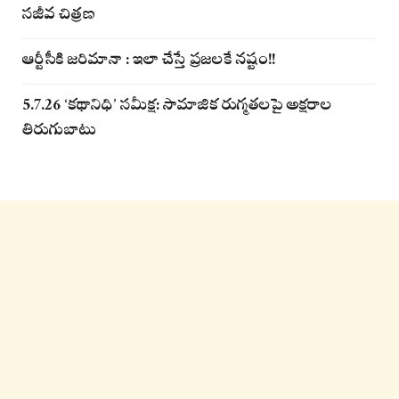
సజీవ చిత్రణ
ఆర్టీసీకి జరిమానా : ఇలా చేస్తే ప్రజలకే నష్టం!!
5.7.26 ‘కథానిధి’ సమీక్ష: సామాజిక రుగ్మతలపై అక్షరాల
తిరుగుబాటు