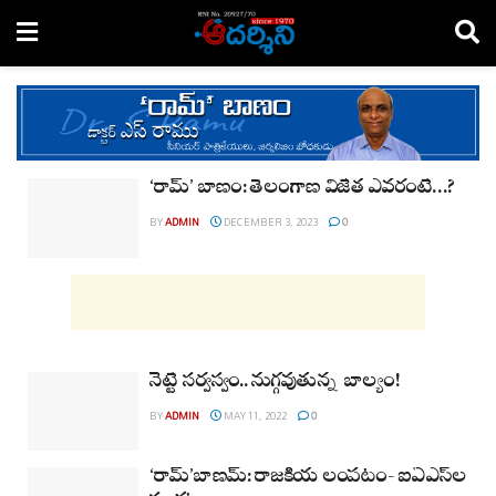
Ramu Suravajjula
‘రామ్’ బాణం: తెలంగాణ విజేత ఎవరంటే…?
BY
ADMIN
DECEMBER 3, 2023
0
నెట్టే సర్వస్వం.. నుగ్గవుతున్న బాల్యం!
BY
ADMIN
MAY 11, 2022
0
‘రామ్’బాణమ్: రాజకీయ లంపటం- ఐఏఎస్‌ల