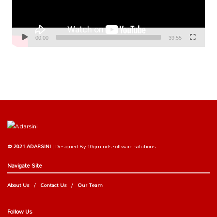
00:00
39:55
© 2021 ADARSINI
| Designed By
10gminds software solutions
Navigate Site
About Us
Contact Us
Our Team
Follow Us