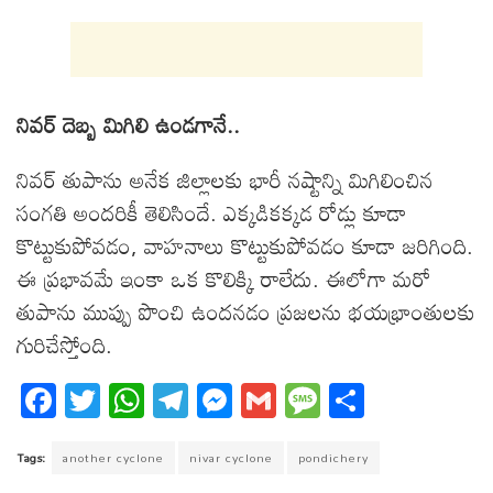
నివర్ దెబ్బ మిగిలి ఉండగానే..
నివర్ తుపాను అనేక జిల్లాలకు భారీ నష్టాన్ని మిగిలించిన
సంగతి అందరికీ తెలిసిందే. ఎక్కడికక్కడ రోడ్లు కూడా
కొట్టుకుపోవడం, వాహనాలు కొట్టుకుపోవడం కూడా జరిగింది.
ఈ ప్రభావమే ఇంకా ఒక కొలిక్కి రాలేదు. ఈలోగా మరో
తుపాను ముప్పు పొంచి ఉందనడం ప్రజలను భయభ్రాంతులకు
గురిచేస్తోంది.
Fa
T
W
T
M
G
M
S
ce
wi
ha
el
es
m
es
ha
bo
tt
ts
eg
se
ail
sa
re
Tags:
another cyclone
nivar cyclone
pondichery