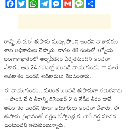
Fa
T
W
T
M
G
M
S
ce
wi
ha
el
es
m
es
ha
bo
tt
ts
eg
se
ail
sa
re
ok
er
A
ra
ng
ge
pp
m
er
రాష్ట్రానికి మరో తుఫాను ముప్పు పొంచి ఉందని వాతావరణ
శాఖ అధికారులు చెప్పారు. రాగల 48 గంటల్లో ఆగ్నేయ
బంగాళాఖాతంలో అల్పపీడనం ఏర్పడనుందని అంచనా
వేశారు. అది 24 గంటల్లో బలపడి వాయుగుండం గా మారే
అవకాశం ఉందని అధికారులు వెల్లడించారు.
ఈ వాయుగుండం.. మరింత బలపడి తుఫానుగా తమిళనాడు
– పాండి చే రి తీరాన్ని డిసెంబర్ 2 వ తేదీన తీరం దాటే
అవకాశం ఉందని కూడా అధికారులు అంచనా వేశారు. ఈ
తుపాను ప్రభావంతో దక్షిణ కోస్తాంధ్ర కు భారీ వర్ష సూచన
ఉంటుందని అనుకుంటున్నారు.