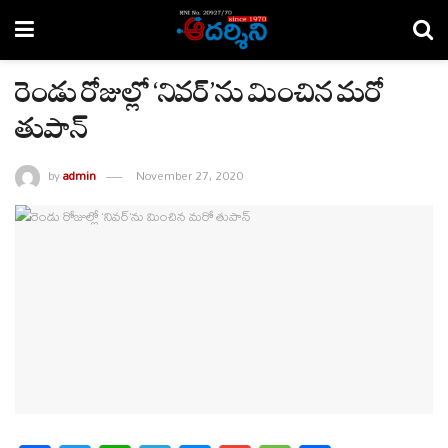
రెండు రోజుల్లో ‘నివర్’ను మించిన మరో
తుపాన్
by
admin
November 27, 2020