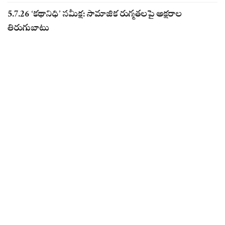
5.7.26 ‘కథానిధి’ సమీక్ష: సామాజిక రుగ్మతలపై అక్షరాల
తిరుగుబాటు