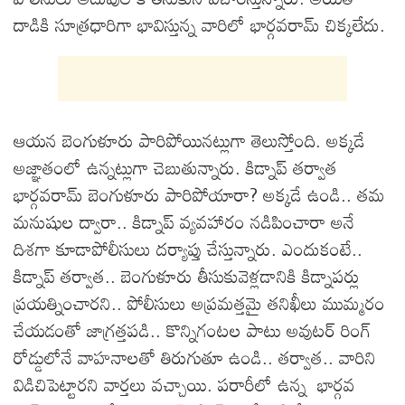
దాడికి సూత్రధారిగా భావిస్తున్న వారిలో భార్గవరామ్ చిక్కలేదు.
ఆయన బెంగుళూరు పారిపోయినట్లుగా తెలుస్తోంది. అక్కడే
అజ్ఞాతంలో ఉన్నట్లుగా చెబుతున్నారు. కిడ్నాప్ తర్వాత
భార్గవరామ్ బెంగుళూరు పారిపోయారా? అక్కడే ఉండి.. తమ
మనుషుల ద్వారా.. కిడ్నాప్ వ్యవహారం నడిపించారా అనే
దిశగా కూడాపోలీసులు దర్యాప్తు చేస్తున్నారు. ఎందుకంటే..
కిడ్నాప్ తర్వాత.. బెంగుళూరు తీసుకువెళ్లడానికి కిడ్నాపర్లు
ప్రయత్నించారని.. పోలీసులు అప్రమత్తమై తనిఖీలు ముమ్మరం
చేయడంతో జాగ్రత్తపడి.. కొన్నిగంటల పాటు అవుటర్ రింగ్
రోడ్డులోనే వాహనాలతో తిరుగుతూ ఉండి.. తర్వాత.. వారిని
విడిచిపెట్టారని వార్తలు వచ్చాయి. పరారీలో ఉన్న భార్గవ