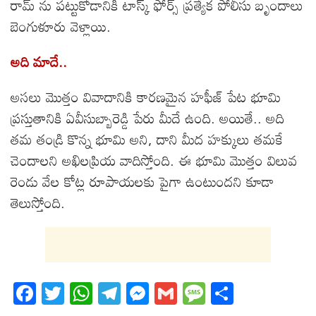
రామ్ ను పట్టుకోడానికి టాస్క్ ఫోర్స్ ప్రత్యేక పోలీసు బృందాలు
బెంగుళూరు వెళ్లాయి.
అది మాదే..
అసలు మొత్తం వివాదానికి కారణమైన హఫీజ్ పేట భూమి
ప్రస్తుతానికి ఏవీసుబ్బారెడ్డి పేరు మీదే ఉంది. అయితే.. అది
తమ తండ్రి కొన్న భూమి అని, దాని మీద హక్కులు తమకే
చెందాలని అఖిలప్రియ వాదిస్తోంది. ఈ భూమి మొత్తం విలువ
రెండు వేల కోట్ల రూపాయలకు పైగా ఉంటుందని కూడా
తెలుస్తోంది.
Fa
T
W
T
M
G
M
S
ce
wi
ha
el
es
m
es
ha