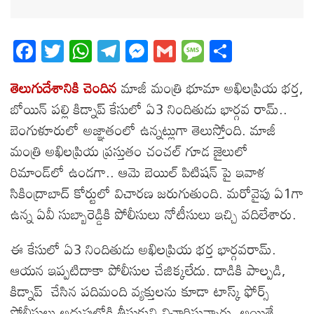
Fa
T
W
T
M
G
M
S
ce
wi
ha
el
es
m
es
ha
తెలుగుదేశానికి చెందిన
మాజీ మంత్రి భూమా అఖిలప్రియ భర్త,
bo
tt
ts
eg
se
ail
sa
re
బోయిన్ పల్లి కిడ్నాప్ కేసులో ఏ3 నిందితుడు భార్గవ రామ్..
ok
er
A
ra
ng
ge
బెంగుళూరులో అజ్ఞాతంలో ఉన్నట్లుగా తెలుస్తోంది. మాజీ
pp
m
er
మంత్రి అఖిలప్రియ ప్రస్తుతం చంచల్ గూడ జైలులో
రిమాండ్‌లో ఉండగా.. ఆమె బెయిల్ పిటిషన్ పై ఇవాళ
సికింద్రాబాద్ కోర్టులో విచారణ జరుగుతుంది. మరోవైపు ఏ1గా
ఉన్న ఏవీ సుబ్బారెడ్డికి పోలీసులు నోటీసులు ఇచ్చి వదిలేశారు.
ఈ కేసులో ఏ3 నిందితుడు అఖిలప్రియ భర్త భార్గవరామ్.
ఆయన ఇప్పటిదాకా పోలీసుల చేజిక్కలేదు. దాడికి పాల్పడి,
కిడ్నాప్ చేసిన పదిమంది వ్యక్తులను కూడా టాస్క్ ఫోర్స్
పోలీసులు అదుపులోకి తీసుకుని‌ విచారిస్తున్నారు. అయితే