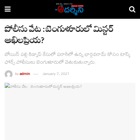
పోలీసు వేట : బెంగుళూరులో మిస్టర్
అఖిలప్రియ?
బోయిన్ పల్లి కిడ్నాప్ కేసులో పరారీలో ఉన్న భార్గవరామ్ కోసం టాస్క్
ఫోర్స్ పోలీసులు బెంగుళూరులో వెతుకుతున్నారు.
by
admin
January 7, 2021