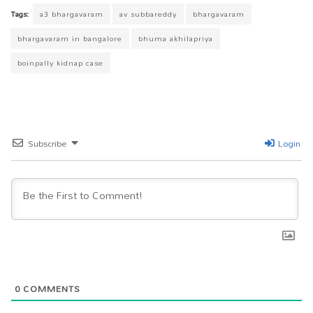
bo
tt
ts
eg
se
ail
sa
re
Tags:
a3 bhargavaram
av subbareddy
bhargavaram
ok
er
A
ra
ng
ge
bhargavaram in bangalore
bhuma akhilapriya
pp
m
er
boinpally kidnap case
Subscribe
Login
0
COMMENTS