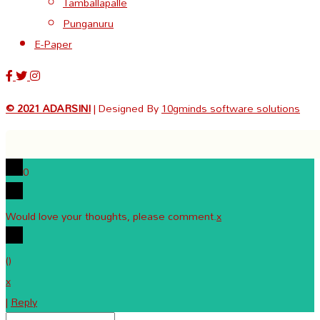
Tamballapalle
Punganuru
E-Paper
© 2021 ADARSINI
| Designed By
10gminds software solutions
0
Would love your thoughts, please comment.
x
(
)
x
|
Reply