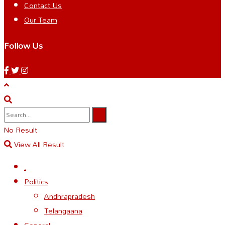
Contact Us
Our Team
Follow Us
No Result
View All Result
.
Politics
Andhrapradesh
Telangaana