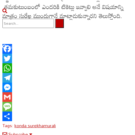
తమకుటుంబంలో ఎందరికి టికెట్లు ఇవ్వాలి అనే విషయాన్ని
మాత్రం సురేఖ ముందుగానే మాట్లాడుకున్నారని తెలుస్తోంది.
No Result
View All Result
Facebook
Twitter
WhatsApp
Telegram
Messenger
Gmail
Message
Tags:
konda surekha
murali
Share
Subscribe