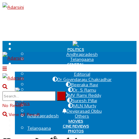
.
POLITICS
Andhrapradesh
Telangaana
GENERAL
EDIT PAGE
Editorial
Dr Govindaraju Chakradhar
Beeraka Ravi
Dr. S Ramu
.
MV Rami Reddy
Suresh Pillai
Politics
No Result
MLN Murty
Deviprasad Obbu
View All Result
Andhrapradesh
Others
MOVIES
CINE REVIEWS
Telangaana
PHOTOS
VIDEOS