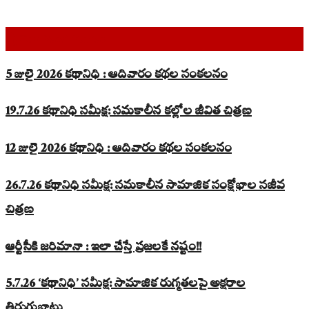
Top Read Stories
5 జులై 2026 కథానిధి : ఆదివారం కథల సంకలనం
19.7.26 కథానిధి సమీక్ష: సమకాలీన కల్లోల జీవిత చిత్రణ
12 జులై 2026 కథానిధి : ఆదివారం కథల సంకలనం
26.7.26 కథానిధి సమీక్ష: సమకాలీన సామాజిక సంక్షోభాల సజీవ
చిత్రణ
ఆర్టీసీకి జరిమానా : ఇలా చేస్తే ప్రజలకే నష్టం!!
5.7.26 ‘కథానిధి’ సమీక్ష: సామాజిక రుగ్మతలపై అక్షరాల