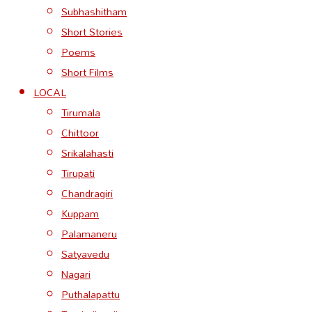
Subhashitham
Short Stories
Poems
Short Films
LOCAL
Tirumala
Chittoor
Srikalahasti
Tirupati
Chandragiri
Kuppam
Palamaneru
Satyavedu
Nagari
Puthalapattu