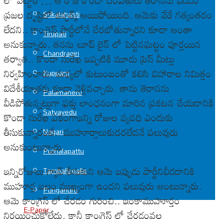
లో పెట్టారో… ఆ రోజే కొండా దంపతులు తెరాసను వీడడం
ప్రజల దృష్టిలో కన్ఫర్మ్ అయిపోయింది. ఆమెకు వేరే గత్యంతరం
Srikalahasti
లేదని.. కాంగ్రెస్ పార్టీలోనే చేరబోతున్నారని కూడా అంతా
Tirupati
అనుకున్నారు. తనను లూప్ లైన్ లో పెట్టినఘట్టం పూర్తయిన
Chandragiri
తర్వాత.. కొండా సురేఖ ఇప్పటికి మూడు ప్రెస్ మీట్లు
నిర్వహించారు. మధ్యలో కుటుంబంతో కలిసి విహారాల నిమిత్తం
Kuppam
విదేశీయాత్రకు కూడా వెళ్లివచ్చారు. తాను తెరాసను
Palamaneru
వీడిపోతున్నట్లుగా ఫక్తు లాంఛనంగా మారిన ప్రకటన చేయడానికి
Satyavedu
కొండా సురేఖ ఏకంగాఇన్ని రోజుల వ్యవధి ఎందుకు
తీసుకున్నారంటే.. ముహూర్తాలుకుదరలేదనే పలువురు
Nagari
అనుకుంటున్నారు.
Puthalapattu
ఇన్నిరోజులు గ్యాప్ తీసుకుని ఆమె ఇప్పుడు పార్టీనివీడడానికి
Tamballapalle
ముహూర్త బలం ముఖ్యంగా ఉందని పలువురు అంటున్నారు.
Punganuru
ఆమె కాంగ్రెస్ లో చేరడం గురించి.. ఇంకాముహూర్తం
E-Paper
నిర్ణయించుకోలేదు. కానీ కాంగ్రెస్ లో చేరడంవల్ల