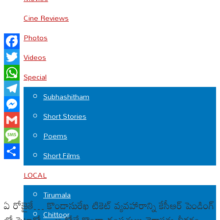
Cine Reviews
Photos
Facebook
Videos
Twitter
Special
WhatsApp
Subhashitham
Telegram
Short Stories
Messenger
Gmail
Poems
Message
Short Films
Share
LOCAL
Tirumala
ఏ రోజైతే… కొండాసురేఖ టికెట్ వ్యవహారాన్ని కేసీఆర్ పెండింగ్
Chittoor