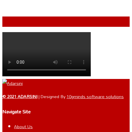
VIDEO
© 2021 ADARSINI
| Designed By
10gminds software solutions
Navigate Site
About Us