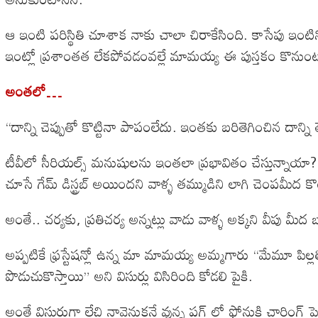
ఆ ఇంటి పరిస్థితి చూశాక నాకు చాలా చిరాకేసింది. కాసేపు ఇంట
ఇంట్లో ప్రశాంతత లేకపోవడంవల్లే మామయ్య ఈ పుస్తకం కొనుంటాడని 
అంతలో…
“దాన్ని చెప్పుతో కొట్టినా పాపంలేదు. ఇంతకు బరితెగించిన దాన్ని
టీవీలో సీరియల్స్ మనుషులను ఇంతలా ప్రభావితం చేస్తున్నాయా? అ
చూసే గేమ్ డిస్ట్రబ్ అయిందని వాళ్ళ తమ్ముడిని లాగి చెంపమీద కొట్
అంతే.. చర్యకు, ప్రతిచర్య అన్నట్లు వాడు వాళ్ళ అక్కని వీపు మీద
అప్పటికే ఫ్రస్టేషన్లో ఉన్న మా మామయ్య అమ్మగారు “మేమూ పిల్లల్
పొడుచుకొస్తాయి” అని విసుర్లు విసిరింది కోడలి పైకి.
అంతే విసురుగా లేచి నావెనుకనే వున్న ప్లగ్ లో ఫోనుకి చార్జ