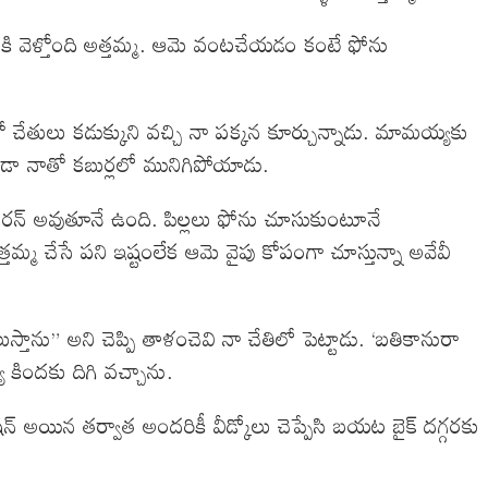
ిలోకి వెళ్తోంది అత్తమ్మ. ఆమె వంటచేయడం కంటే ఫోను
బుతో చేతులు కడుక్కుని వచ్చి నా పక్కన కూర్చున్నాడు. మామయ్యకు
డా నాతో కబుర్లలో మునిగిపోయాడు.
ీ రన్ అవుతూనే ఉంది. పిల్లలు ఫోను చూసుకుంటూనే
తమ్మ చేసే పని ఇష్టంలేక ఆమె వైపు కోపంగా చూస్తున్నా అవేవీ
తాను” అని చెప్పి తాళంచెవి నా చేతిలో పెట్టాడు. ‘బతికానురా
 కిందకు దిగి వచ్చాను.
షెషన్ అయిన తర్వాత అందరికీ వీడ్కోలు చెప్పేసి బయట బైక్ దగ్గరకు