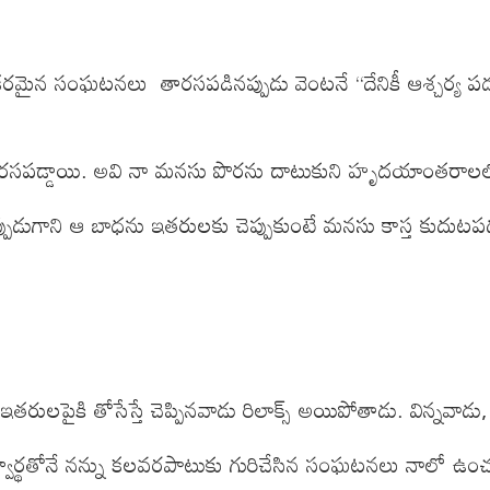
కరమైన సంఘటనలు తారసపడినప్పుడు వెంటనే “దేనికీ ఆశ్చర్య పడకు
ారసపడ్డాయి. అవి నా మనసు పొరను దాటుకుని హృదయాంతరాలలోకి
పుడుగాని ఆ బాధను ఇతరులకు చెప్పుకుంటే మనసు కాస్త కుదుటపడు
రులపైకి తోసేస్తే చెప్పినవాడు రిలాక్స్ అయిపోతాడు. విన్నవాడు
 స్వార్థతోనే నన్ను కలవరపాటుకు గురిచేసిన సంఘటనలు నాలో ఉంచుకోలే