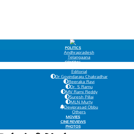
.
POLITICS
Andhrapradesh
Telangaana
GENERAL
EDIT PAGE
Editorial
Dr Govindaraju Chakradhar
Beeraka Ravi
Dr. S Ramu
MV Rami Reddy
Suresh Pillai
MLN Murty
Deviprasad Obbu
Others
MOVIES
CINE REVIEWS
PHOTOS
VIDEOS