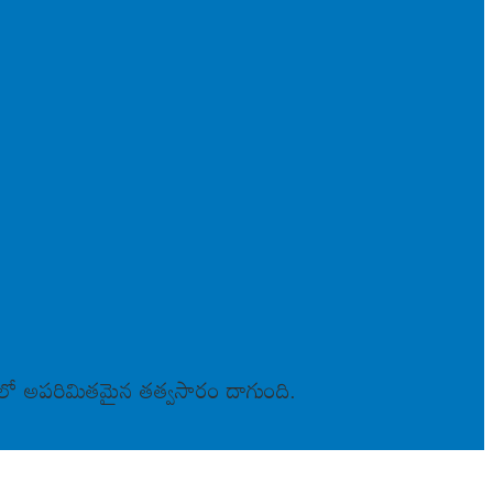
దులో అపరిమితమైన తత్వసారం దాగుంది.