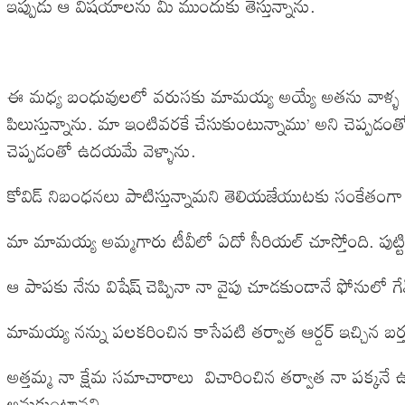
ఇప్పుడు ఆ విషయాలను మీ ముందుకు తెస్తున్నాను.
ఈ మధ్య బంధువులలో వరుసకు మామయ్య అయ్యే అతను వాళ్ళ పాపకు ప
పిలుస్తున్నాను. మా ఇంటివరకే చేసుకుంటున్నాము’ అని చెప్పడ
చెప్పడంతో ఉదయమే వెళ్ళాను.
కోవిడ్ నిబంధనలు పాటిస్తున్నామని తెలియజేయుటకు సంకేతంగా నేను వ
మా మామయ్య అమ్మగారు టీవీలో ఏదో సీరియల్ చూస్తోంది. పుట్ట
ఆ పాపకు నేను విషేష్ చెప్పినా నా వైపు చూడకుండానే ఫోనులో గేమ్
మామయ్య నన్ను పలకరించిన కాసేపటి తర్వాత ఆర్డర్ ఇచ్చిన బర్త
అత్తమ్మ నా క్షేమ సమాచారాలు విచారించిన తర్వాత నా పక్కనే 
అనుకుంటానని.