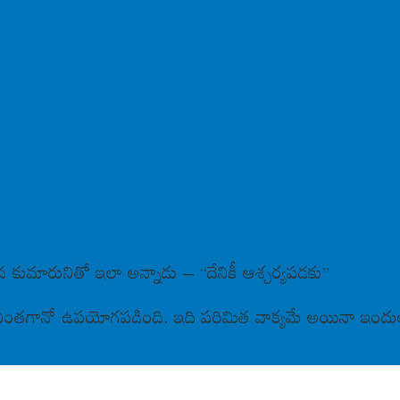
న కుమారునితో ఇలా అన్నాడు – “దేనికీ ఆశ్చర్యపడకు”
నతికి ఎంతగానో ఉపయోగపడింది. ఇది పరిమిత వాక్యమే అయినా ఇం