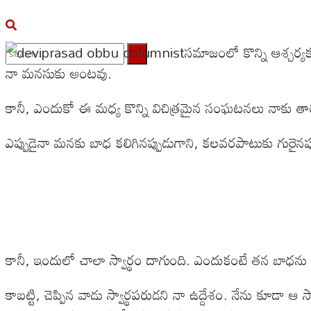
సమాజంలో కొన్ని ఆశ్చర్య
నా మనసుకు అంటవు.
No Result
కానీ, ఎందుకో ఈ మధ్య కొన్ని విచిత్రమైన సంఘటనలు నాకు త
View All Result
ఎప్పుడైనా మనకు బాధ కలిగినప్పుడుగాని, కలవరపాటుకు గురైనప్
కానీ, ఇందులో చాలా స్వార్థం దాగుంది. ఎందుకంటే తన బాధను ఇత
కాబట్టి, చెప్పిన వాడు స్వార్థపరుడని నా ఉద్దేశం. నేను కూడా ఆ