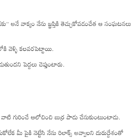
” అనే వాక్యం నేను జ్ఞప్తికి తెచ్చుకోవడంచేత ఆ సంఘటనలు
 వెళ్ళి కలవరపెట్టాయి.
తుందని పెద్దలు చెప్తుంటారు.
, వాటి గురించే ఆలోచించి బుర్ర పాడు చేసుకుంటుంటాడు.
క మీ పైకి నెట్టేసి నేను రిలాక్స్ అవ్వాలని దురుద్దేశంతో