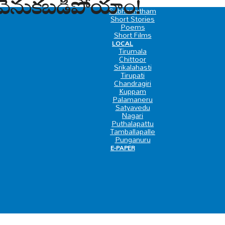
వెనుకబడిపోయాం!
SPECIAL
Subhashitham
Short Stories
Poems
Short Films
LOCAL
Tirumala
Chittoor
Srikalahasti
Tirupati
Chandragiri
Kuppam
Palamaneru
Satyavedu
Nagari
Puthalapattu
Tamballapalle
Punganuru
E-PAPER