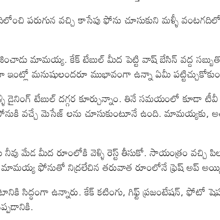
 వంటగదిలోంచి పరుగున వచ్చి కాసేపు ఫోను చూసుకుని మళ్ళీ వంటగద
వేశించాడు మామయ్య. కేక్ టేబుల్ మీద పెట్టి వాష్ బేసిన్ వద్ద సబ్
ో ఇంట్లో మనుషులందరూ ముభావంగా ఉన్నా ఏమీ పట్టిచ్చుకోకుం
ి డైనింగ్ టేబుల్ దగ్గర కూర్చున్నాం. తినే సమయంలో కూడా టీవ
ూనే ఫోనుకి వచ్చే మెసేజ్ లను చూసుకుంటూనే ఉంది. మామయ్యకు, అత్
.
మేడ మీద రూంలోకి వెళ్ళి రెస్ట్ తీసుకో. సాయంత్రం వచ్చి పిలుస్
 మామయ్య ఫోనుతో నిద్రలేచిన తరువాత రూంలోనే ఫ్రెష్ అప్ అయ్యి
నికి సిద్ధంగా ఉన్నారు. కేక్ కటింగు, గిఫ్ట్ ప్రజంటేషన్, ఫోటో 
్పడానికి.