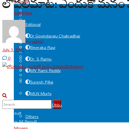
లోపలిమాట: ఎందుకో మనం 
General
Edit Page
Editorial
Dr Govindaraju Chakradhar
by
admin
Beeraka Ravi
July 3, 2021
0
Dr. S Ramu
MV Rami Reddy
Suresh Pillai
MLN Murty
Deviprasad Obbu
No Result
Others
View All Result
Movies