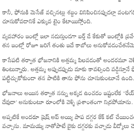
కానీ, ఫోనుకి మెసేజ్ వచ్చినట్లు శబ్దం వినిపించినప్పుడల్లా
చూసుకోవడానికే ఎక్కువ టైం కేటాయిస్తోంది.
వ్యవహారం ఇంట్లో ఇలా నడుస్తుండగా బర్త్ డే కేకుతో ఇంట్లోకి ప్ర
తన ఇంట్లో రోజూ జరిగే తంతు ఇదే కాబోలు అనుకోవడంచేతనేమ
కాసేపటి తర్వాత భోజనానికి అత్తమ్మ పిలవడంతో అందరమూ వెళ్ళ
తింటున్నారు. అత్తమ్మ అప్పుడప్పుడు మాకు కావల్సింది వడ్డిస్త
పట్టిచ్చుకోకుండా తన పాటికి తాను ఫోను చూసుకుంటూనే ఉంది
భోజనాలు అయిన తర్వాత నన్ను అక్కడ ఉంచడం ఇష్టంలేక “రేయ్ నీవు 
దేవుడా’ అనుకుంటూ రూంలోకి వెళ్ళి ప్రశాంతంగా నిద్రపోయాను.
అప్పటికే అందరూ ష్రెష్ అప్ అయ్యి పాప దగ్గర కేక్ కట్ చేయించటా
వచ్చాను. మామయ్య నాతోపాటే బైకు దగ్గరకు వచ్చాడు వీడ్కోలు చెప