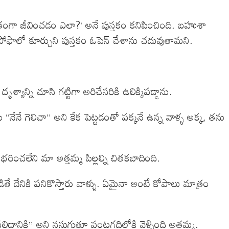
ాంతంగా జీవించడం ఎలా?’ అనే పుస్తకం కనిపించింది. బహుశా
చి సోఫాలో కూర్చుని పుస్తకం ఓపెన్ చేశాను చదువుతామని.
్యాన్ని చూసి గట్టిగా అరిచేసరికి ఉలిక్కిపడ్డాను.
నేనే గెలిచా” అని కేక పెట్టడంతో పక్కనే ఉన్న వాళ్ళ అక్క, తను
భరించలేని మా అత్తమ్మ పిల్లల్ని చితకబాదింది.
డితే దేనికి పనికొస్తారు వాళ్ళు. ఏమైనా అంటే కోపాలు మాత్రం
లిదానికి” అని నసుగుతూ వంటగదిలోకి వెళ్ళింది అత్తమ్మ.