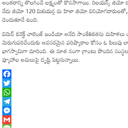
అంతరాన్ని తొలగించే లక్ష్యంతో కొనసాగాయి. రిలయన్స్ జియో ద్
నేడు జియో 120 మిలియన్ల మ హిళా జియో వినియోగదారులతో
చెందుతూనే ఉంది.
విమెన్ కనెక్ట్ చాలెంజ్ ఇండియా అనేది సాంకేతికతను మహిళలు
మెరుగుపరిచేందుకు అవసరమైన పరిష్కారాల కోసం ఓ పిలుపు లాం
భాగస్వామిగా మారింది. ఈ నూత నంగా గ్రాంటు పొందిన సంస్థలు మ
వ్యూహాల అమలుపై దృష్టి పెట్టనున్నాయి.
Facebook
Twitter
WhatsApp
Telegram
Messenger