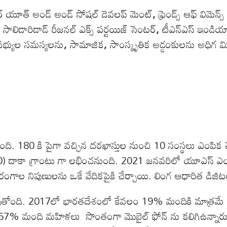
ర్ యూత్ అండ్ అండ్ సోషల్ డెవలప్ మెంట్
,
ఫ్రెండ్స్ ఆఫ్ విమెన్స
,
సాలిడారిడాడ్ రీజనల్ ఎక్స్ పర్టయిజ్ సెంటర్
,
టీఎన్ఎస్ ఇండియ
భ్యుల సమస్యలను
,
సామాజిక
,
సాంస్కృతిక అడ్డంకులను అధిగ మ
ంది. 180 కి పైగా వచ్చిన దరఖాస్తుల నుంచి 10 సంస్థలు ఎంపిక చ
) దాకా గ్రాంటు గా లభించనుంది. 2021 జనవరిలో యూఎస్ ఎ
ంగాల నిపుణులను ఒకే వేదికపైకి చేర్చాయి. లింగ ఆధారిత డిజి
తోంది. 2017లో భారతదేశంలో కేవలం 19% మందికి మాత్రమే మొబ
 మంది మహిళలు సొంతంగా మొబైల్ ఫోన్ ను కలిగిఉన్నారు. ఇన్నే