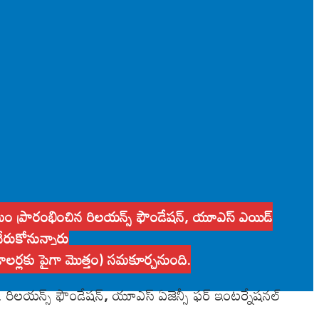
్రమం ప్రారంభించిన రిలయన్స్ ఫౌండేషన్, యూఎస్ ఎయిడ్
ేరుకోనున్నారు
 డాలర్లకు పైగా మొత్తం) సమకూర్చనుంది.
. రిలయన్స్ ఫౌండేషన్
,
యూఎస్ ఏజెన్సీ ఫర్ ఇంటర్నేషనల్