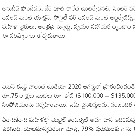
అనుదీప్ ఫౌండేషన్
,
బేర్ ఫూట్ కాలేజ్ ఇంటర్నేషనల్
,
సెంటర్ ఫ
డెవలప్ మెంట్ యాక్షన్
,
సొసైటీ ఫర్ డెవలప్ మెంట్ ఆల్టర్నేటివ్స్
మహిళా రైతులు
,
ఆంత్రప్రె న్యూర్లు
,
స్వయం సహాయక బృందాల స
ఈ పరిష్కారాలు తోడ్పడుతాయి.
విమెన్ కనెక్ట్ చాలెంజ్ ఇండియా 2020 ఆగస్టులో ప్రారంభించబడి
రూ.75 ల క్షలు మొదలు రూ. కోటి ($100,000 – $135,000
సింపోజియంను నిర్వహించాయి. సెమీ-ఫైనలిస్టులను
,
సంబంధిత ర
ఏడాదికేడాది మహిళల్లో మొబైల్ ఇంటర్నెట్ అవగాహన అధికమవు
పెరిగింది. యాజమాన్యపరంగా చూస్తే
,
79% పురుషులకు గాను 67%