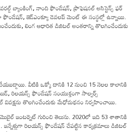
్ వరల్డ్ బ్యాంకింగ్
,
నాంది ఫౌండేషన్
,
ప్రొఫెషనల్ అసిస్టెన్స్ ఫర్
ా ఫౌండేషన్
,
జెడ్ఎంక్యూ డెవలప్ మెంట్ ఈ సంస్థల్లో ఉన్నాయి.
ించేందుకు
,
లింగ ఆధారిత డిజిటల్ అంతరాన్ని తొలగించేందుకు
ేయబడ్డాయి. వీటికి ఒక్కో దానికి 12 నుంచి 15 నెలల కాలానికి
యిడ్
,
రిలయన్స్ ఫౌండేషన్ సంయుక్తంగా సాల్వర్స్
టల్ వివక్షను తొలగించేందుకు మేధోమథనం నిర్వహించాయి.
ైల్ ఇంటర్నెట్ గురించి తెలుసు. 2020లో ఇది 53 శాతానికి
ళ్లుగా రిలయన్స్ ఫౌండేషన్ చేపట్టిన కార్యక్రమాలు డిజిటల్