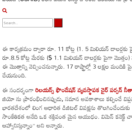
No Result
View All Result
ఈ కార్యక్రమం ద్వారా రూ. 11 కోట్ల (1. 5 మిలియన్ డాలర్లక
రూ.8.5 కోట్ల మేరకు (
$
1.1 మిలియన్ డాలర్లకు పైగా మొత్తం)
ఈ మొత్తాన్ని వెచ్చించనున్నారు. 17 రాష్ట్రాల్లో 3 లక్షల మందిక
చేయనుంది.
ఈ సందర్భంగా
రిలయన్స్ ఫౌండేషన్ వ్యవస్థాపక చైర్ పర్సన్ న
జియో ను ప్రారంభించినప్పుడు
,
సమాన అవకాశాలు కల్పించే విప
భారతదేశంలో లింగ ఆధారిత డిజిటల్ వివక్షను తొలగించేందుకు
సాంకేతికత అనేది ఒక శక్తివంత మైన ఆయుధం. విమెన్ కనెక్ట్ 
ఆహ్వానిస్తున్నాం’’ అని అన్నారు.