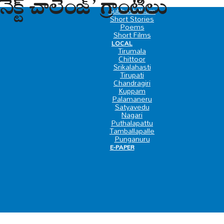
క్ట్ చాలెంజ్’ గ్రాంటీలు
SPECIAL
Subhashitham
Short Stories
Poems
Short Films
LOCAL
Tirumala
Chittoor
Srikalahasti
Tirupati
Chandragiri
Kuppam
Palamaneru
Satyavedu
Nagari
Puthalapattu
Tamballapalle
Punganuru
E-PAPER