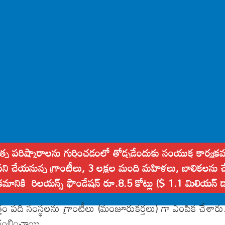
్న పరిష్కారాలను గుర్తించడంలో తోడ్పడేందుకు సంయుక్త కార్యక
్లో పని చేయనున్న గ్రాంటీలు, 3 లక్షల మంది మహిళలు, బాలికలను చ
్యక్రమానికి రిలయన్స్ ఫౌండేషన్ రూ.8.5 కోట్లు ($ 1.1 మిలియన్
్తం పది సంస్థలను గ్రాంటీలు (మంజూరుకర్తలు) గా ఎంపిక చేశారు
ారంభించాయి.