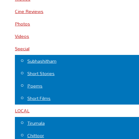
Cine Reviews
Photos
Videos
Special
Subhashitham
Short Stories
Poems
Short Films
LOCAL
Tirumala
Chittoor