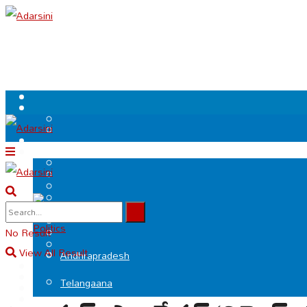
.
Politics
No Result
View All Result
Andhrapradesh
Telangaana