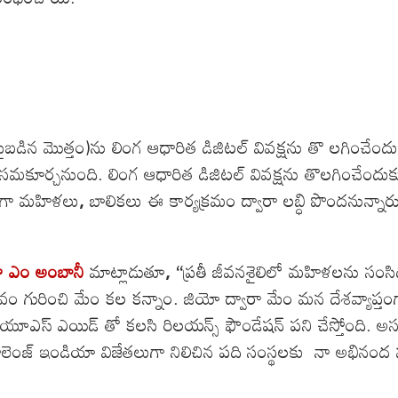
ు పైబడిన మొత్తం)ను లింగ ఆధారిత డిజిటల్ వివక్షను తొ లగించ
 సమకూర్చనుంది. లింగ ఆధారిత డిజిటల్ వివక్షను తొలగించేందుకు 
ి పైగా మహిళలు
,
బాలికలు ఈ కార్యక్రమం ద్వారా లబ్ధి పొందనున్నా
ీతా ఎం అంబానీ
మాట్లాడుతూ
, ‘‘
ప్రతీ జీవనశైలిలో మహిళలను సంసిద్
్లవం గురించి మేం కల కన్నాం. జియో ద్వారా మేం మన దేశవ్య
 యూఎస్ ఎయిడ్ తో కలసి రిలయన్స్ ఫౌండేషన్ పని చేస్తోంది. 
చాలెంజ్ ఇండియా విజేతలుగా నిలిచిన పది సంస్థలకు నా అభినంద