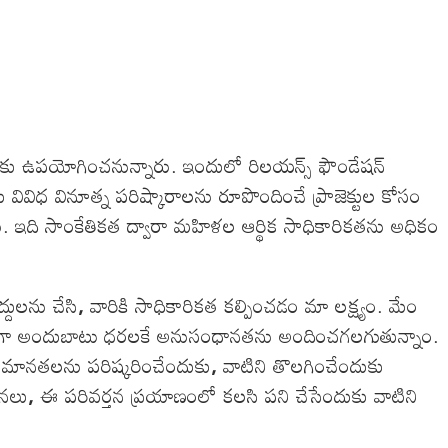
ేందుకు ఉపయోగించనున్నారు. ఇందులో రిలయన్స్ ఫౌండేషన్
వివిధ వినూత్న పరిష్కారాలను రూపొందించే ప్రాజెక్టుల కోసం
రు. ఇది సాంకేతికత ద్వారా మహిళల ఆర్థిక సాధికారికతను అధికం
దులను చేసి
,
వారికి సాధికారికత కల్పించడం మా లక్ష్యం. మేం
ాప్తంగా అందుబాటు ధరలకే అనుసంధానతను అందించగలగుతున్నాం.
అసమానతలను పరిష్కరించేందుకు
,
వాటిని తొలగించేందుకు
 నలు
,
ఈ పరివర్తన ప్రయాణంలో కలసి పని చేసేందుకు వాటిని