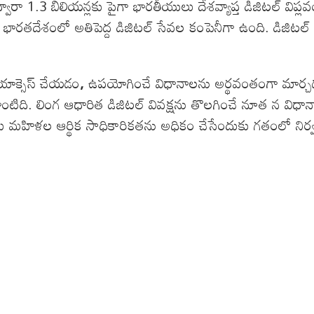
వారా 1.3 బిలియన్లకు పైగా భారతీయులు దేశవ్యాప్త డిజిటల్ విప
,
భారతదేశంలో అతిపెద్ద డిజిటల్ సేవల కంపెనీగా ఉంది. డిజిటల్
 యాక్సెస్ చేయడం
,
ఉపయోగించే విధానాలను అర్థవంతంగా మార్చడం
టిది. లింగ ఆధారిత డిజిటల్ వివక్షను తొలగించే నూత న విధా
హిళల ఆర్థిక సాధికారికతను అధికం చేసేందుకు గతంలో నిర్వహించి