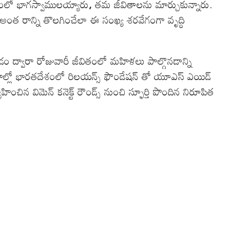
్లవంలో భాగస్వాములయ్యారు
,
తమ జీవితాలను మార్చుకున్నారు.
 అంత రాన్ని తొలగించేలా ఈ సంఖ్య శరవేగంగా వృద్ధి
 ద్వారా రోజువారీ జీవితంలో మహిళలు పాల్గొనడాన్ని
నాల్లో భారతదేశంలో రిలయన్స్ ఫౌండేషన్ తో యూఎస్ ఎయిడ్
న విమెన్ కనెక్ట్ రౌండ్స్ నుంచి స్ఫూర్తి పొందిన నిరూపిత