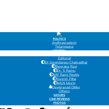
.
POLITICS
Andhrapradesh
Telangaana
GENERAL
EDIT PAGE
Editorial
Dr Govindaraju Chakradhar
Beeraka Ravi
Dr. S Ramu
MV Rami Reddy
Suresh Pillai
MLN Murty
Deviprasad Obbu
Others
MOVIES
CINE REVIEWS
PHOTOS
VIDEOS