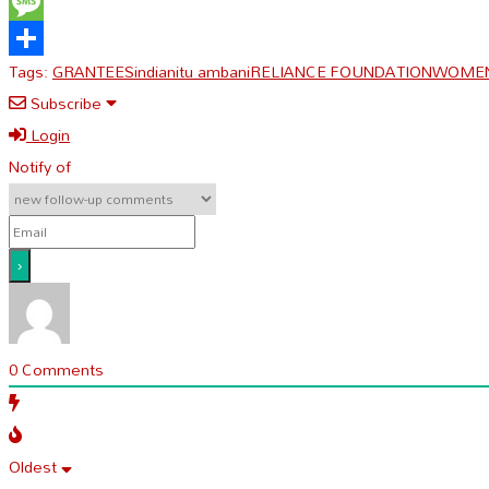
Gmail
Message
Tags:
GRANTEES
india
nitu ambani
RELIANCE FOUNDATION
WOMEN
Share
Subscribe
Login
Notify of
0
Comments
Oldest