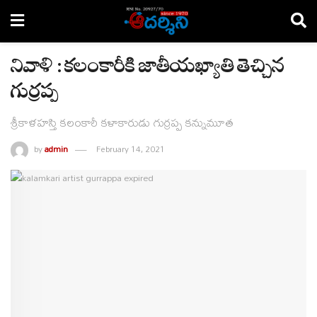
నివాళి : కలంకారీకి జాతీయఖ్యాతి తెచ్చిన
గుర్రప్ప
శ్రీకాళహస్తి కలంకారీ కళాకారుడు గుర్రప్ప కన్నుమూత
by
admin
February 14, 2021