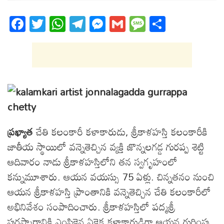
Fa
T
W
T
M
G
M
S
ce
wi
ha
el
es
m
es
ha
bo
tt
ts
eg
se
ail
sa
re
ok
er
A
ra
ng
ge
pp
m
er
ప్రఖ్యాత
చేతి కలంకారీ కళాకారుడు, శ్రీకాళహస్తి కలంకారీకి
జాతీయ స్థాయిలో వన్నెతెచ్చిన వ్యక్తి జొన్నలగడ్డ గురప్ప శెట్టి
ఆదివారం నాడు శ్రీకాళహస్తిలోని తన స్వగృహంలో
కన్నుమూశారు. ఆయన వయస్సు 75 ఏళ్లు. చిన్నతనం నుంచి
ఆయన శ్రీకాళహస్తి ప్రాంతానికి వన్నెతెచ్చిన చేతి కలంకారీలో
అభినివేశం సంపాదించారు. శ్రీకాళహస్తిలో పద్మశ్రీ
పురస్కారానికి ఎంపికైన ఏకైక కళాకారుడిగా ఆయన గుర్తింపు