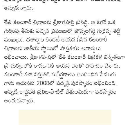
తెచ్చుకున్నారు.
చేతి కలంకారీ చిత్రాలకు శ్రీకాళహస్తి ప్రసిద్ధి. ఆ కళకే ఒక
గుర్తింపు తీసుకు వచ్చిన ప్రముఖుల్లో జొన్నలగడ్డ గుర్రప్ప శెట్టి
ముఖ్యులు. దశాబ్దాల కిందటే ఆయన గీసిన కలంకారీ
చిత్రాలకు జాతీయ స్థాయిలో హస్తకళల అవార్డులు
లభించాయి. శ్రీకాళహస్తిలో చేతి కలంకారీ చిత్రకళ విస్తృతంగా
ప్రాచుర్యంలోకి రావడానికి ఆయన ఎంతో దోహదం చేశారు.
కలంకారీ కళా విస్తృతికి సుదీర్ఘకాలం అందించిన సేవలకు
గాను ఆయనకు 2008లో పద్మశ్రీ పురస్కారం లభించింది.
అప్పటి రాష్ట్రపతి ప్రతిభాపాటిల్ చేతులమీదుగా పురస్కారం
అందుకున్నారు.