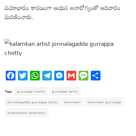
వయోభారం కారణంగా ఆయన అనారోగ్యంతో ఆదివారం
మరణించారు.
Fa
T
W
T
M
G
M
S
ce
wi
ha
el
es
m
es
ha
bo
tt
ts
eg
se
ail
sa
re
Tags:
gurrappa chetty
gurrappa setty
ok
er
A
ra
ng
ge
jonnalagadda gurrappa setty
kalamkari
kalamkari gurrappa
pp
m
er
srikalahasti kalamkari