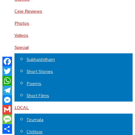
Cine Reviews
Photos
Videos
Special
Subhashitham
Facebook
Short Stories
Twitter
Poems
WhatsApp
Short Films
Telegram
LOCAL
Messenger
Gmail
Tirumala
Message
Chittoor