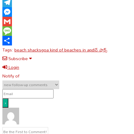
WhatsApp
Telegram
Messenger
Gmail
Message
Tags:
beach shacks
goa kind of beaches in ap
బీచ్ షాక్స్
Share
Subscribe
Login
Notify of