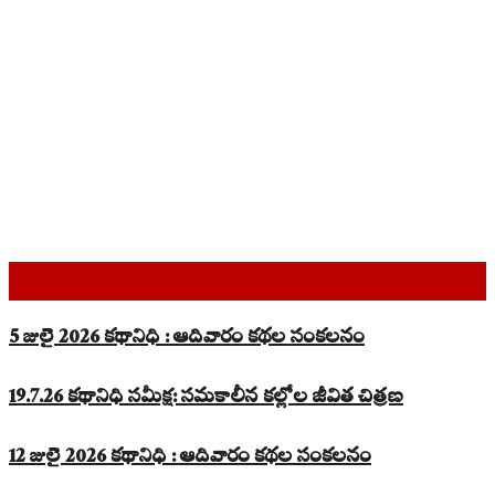
Top Read Stories
5 జులై 2026 కథానిధి : ఆదివారం కథల సంకలనం
19.7.26 కథానిధి సమీక్ష: సమకాలీన కల్లోల జీవిత చిత్రణ
12 జులై 2026 కథానిధి : ఆదివారం కథల సంకలనం