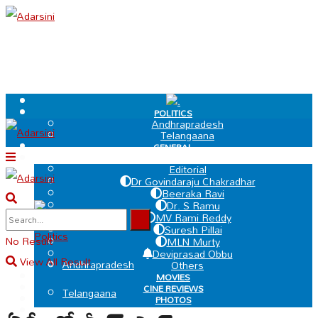
.
POLITICS
Andhrapradesh
Telangaana
GENERAL
EDIT PAGE
Editorial
Dr Govindaraju Chakradhar
Beeraka Ravi
Dr. S Ramu
.
MV Rami Reddy
Suresh Pillai
Politics
No Result
MLN Murty
Deviprasad Obbu
View All Result
Andhrapradesh
Others
MOVIES
CINE REVIEWS
Telangaana
PHOTOS
VIDEOS