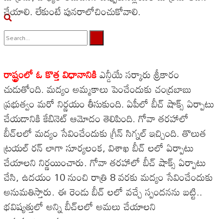
చేయాలి. లేకుంటే పునరాలోచించుకోవాలి.
No Result
రాష్ట్రంలో ఓ కొత్త విధానానికి
ఎన్డీయే సర్కారు శ్రీకారం
View All Result
చుడుతోంది. మద్యం అమ్మకాలు పెంచేందుకు చంద్రబాబు
ప్రభుత్వం మరో నిర్ణయం తీసుకుంది. ఏపీలో బీచ్ షాక్స్ ఏర్పాటు
చేయడానికి కేబినెట్ ఆమోదం తెలిపింది. గోవా తరహాలో
బీచ్‌లలో మద్యం సేవించేందుకు గ్రీన్ సిగ్నల్ ఇచ్చింది. తొలుత
ట్రయల్ రన్ లాగా సూర్యలంక‌, విశాఖ బీచ్ లలో ఏర్పాటు
చేయాలని నిర్ణయించారు. గోవా తరహాలో బీచ్ షాక్స్ ఏర్పాటు
చేసి, ఉదయం 10 నుంచి రాత్రి 8 వరకు మద్యం సేవించేందుకు
అనుమతిస్తారు. ఈ రెండు బీచ్ లలో వచ్చే స్పందనను బట్టి..
భవిష్యత్తులో అన్ని బీచ్‌ల‌లో అమలు చేయాలని