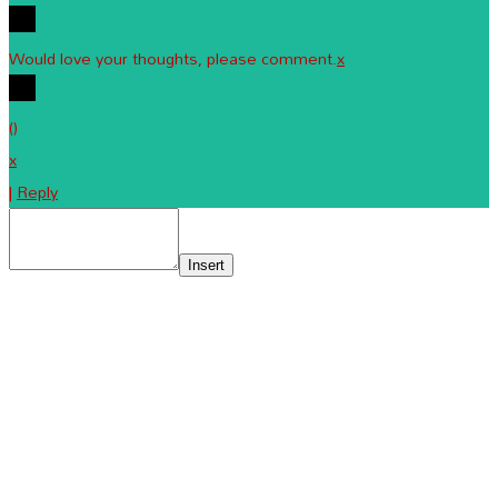
Would love your thoughts, please comment.
x
(
)
x
|
Reply
Insert