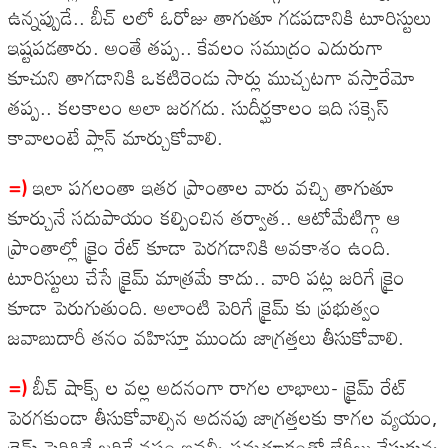
ఉన్నప్పుడే.. బీచ్ లలో ఓరోజు తాగుతూ గడపడానికి టూరిస్టులు
ఇష్టపడతారు. అంతే తప్ప.. కేవలం సముద్రం ఎదురుగా
కూచుని తాగడానికి ఒకటిరెండు సార్లు ముచ్చటగా వస్తారేమో
తప్ప.. కలకాలం అలా జరగదు. సుదీర్ఘకాలం ఇది సక్సెస్
కావాలంటే ప్లాన్ మార్చుకోవాలి.
=)
ఇలా పగలంతా ఇతర ప్రాంతాల వారు వచ్చి తాగుతూ
కూర్చునే సదుపాయం కల్పించిన తర్వాత.. ఆటోమేటిగ్గా ఆ
ప్రాంతాల్లో క్రైం రేట్ కూడా పెరగడానికి అవకాశం ఉంది.
టూరిస్టులు చేసే క్రైమ్ మాత్రమే కాదు.. వారి పట్ల జరిగే క్రైం
కూడా పెరుగుతుంది. అలాంటి పెరిగే క్రైమ్ కు ప్రభుత్వం
జవాబుదారీ తనం వహిస్తూ ముందు జాగ్రత్తలు తీసుకోవాలి.
=)
బీచ్ షాక్స్ ల వల్ల అదనంగా రాగల లాభాలు- క్రైమ్ రేట్
పెరగకుండా తీసుకోవాల్సిన అదనపు జాగ్రత్తలకు కాగల వ్యయం,
క్రైమ్ పెరిగితే జరిగే నష్టం ఇవన్నీ సమతూకంతో బేరీజు వేసుకున్న