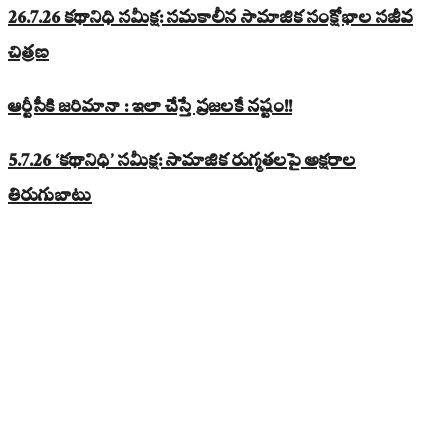
26.7.26 కథానిధి సమీక్ష: సమకాలీన సామాజిక సంక్షోభాల సజీవ
చిత్రణ
ఆర్టీసీకి జరిమానా : ఇలా చేస్తే ప్రజలకే నష్టం!!
5.7.26 ‘కథానిధి’ సమీక్ష: సామాజిక రుగ్మతలపై అక్షరాల
తిరుగుబాటు