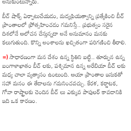
అనుకుంటున్నారు.
బీచ్ షాక్స్ ఏర్పాటుచేయడం, మద్యప్రియత్వాన్ని ప్రత్యేకించి బీచ్
ప్రాంతాలలో ప్రోత్సహించడం గమనిస్తే.. ప్రభుత్వం సరైన
దిశలోనే ఆలోచన చేస్తున్నదా అనే అనుమానం మనకు
కలుగుతుంది. కొన్ని అంశాలను ఖచ్చితంగా పరిగణించి తీరాలి.
=)
సాధారణంగా మన దేశం ఉన్న స్థితిని బట్టి.. తూర్పున ఉన్న
బంగాళాఖాతం బీచ్ లకు, పశ్చిమాన ఉన్న అరేబియా బీచ్ లకు
మధ్య చాలా వ్యత్యాసం ఉంటుంది. ఆయా ప్రాంతాల ఇసుకతో
సహా మనం ఈ తేడాలను గమనించవచ్చు. కేరళ, కర్ణాటక,
గోవా రాష్ట్రాలకు చెందిన బీచ్ లు ఎక్కువ పాపులర్ కావడానికి
ఇది ఒక కారణం.