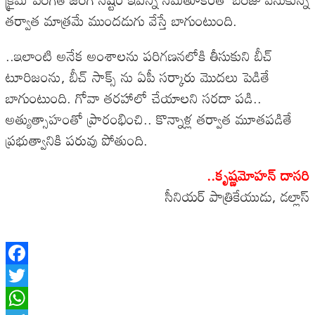
తర్వాత మాత్రమే ముందడుగు వేస్తే బాగుంటుంది.
..ఇలాంటి అనేక అంశాలను పరిగణనలోకి తీసుకుని బీచ్
టూరిజంను, బీచ్ సాక్స్ ను ఏపీ సర్కారు మొదలు పెడితే
బాగుంటుంది. గోవా తరహాలో చేయాలని సరదా పడి..
అత్యుత్సాహంతో ప్రారంభించి.. కొన్నాళ్ల తర్వాత మూతపడితే
ప్రభుత్వానికి పరువు పోతుంది.
..కృష్ణమోహన్ దాసరి
సీనియర్ పాత్రికేయుడు, డల్లాస్
Facebook
Twitter