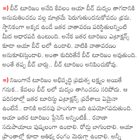
=)
బీచ్ టూరిజం అనేది కేవలం ఆయా బీచ్ మద్యం తాగడానికి
అనుమతించడం వల్ల మాత్రమే పెరుగుతుందనుకోవడం భ్రమ.
స్థానికంగా అక్కడ ఉండే ఇతర వాతావరణ పరిస్థితులన్నింటి
మీద ఆధారపడి ఉంటుంది. అనేక ఇతర టూరిజం ఎట్రాక్షన్స్
కూడా ఆయా బీచ్ లలో ఉండాలి. వాటికి వాతావరణం
అనుకూలిస్తుండాలి. అంతా కుదిరితేనే బీచ్ టూరిజం అవుతుంది.
అంతే తప్ప బీచ్ బార్లు.. బీచ్ టూరిజం అనిపించుకోవు.
=)
నిజంగానే టూరిజం అభివృద్ధి ప్రభుత్వ లక్ష్యం అయితే
గనుక.. కేవలం బీచ్ లలో మద్యం తాగించడం సరిపోదు. ఆ
పరిసరాల్లో ఇతర టూరిస్టు ఎట్రాక్షన్స్ ప్రదేశాలు ఏమైనా
ఉంటేనే.. దానికి అదనపు హంగుగా ఇది ఉపయోగపడుతుంది.
ఆయా ఇతర టూరిజం ప్లేసెస్ అన్నింటికీ.. రవాణా
సదుపాయాలు పుష్కలంగా ఉండాలి. రోడ్లు బాగుండాలి. ఆయా
ప్రాంతాల్లో కూడా ఆతిథ్య రంగం మెరుగ్గా ఉండాలి. అన్నీ