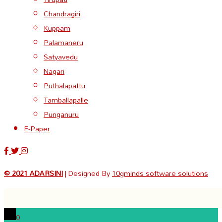
Chandragiri
Kuppam
Palamaneru
Satyavedu
Nagari
Puthalapattu
Tamballapalle
Punganuru
E-Paper
© 2021 ADARSINI
| Designed By
10gminds software solutions
0