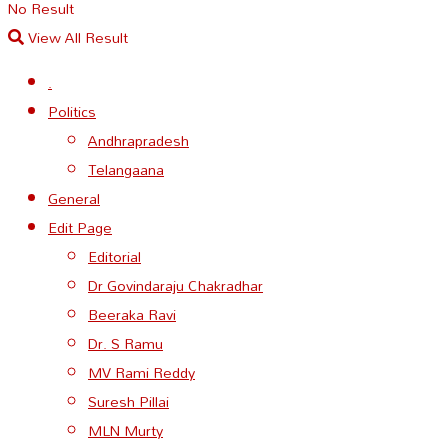
No Result
View All Result
.
Politics
Andhrapradesh
Telangaana
General
Edit Page
Editorial
Dr Govindaraju Chakradhar
Beeraka Ravi
Dr. S Ramu
MV Rami Reddy
Suresh Pillai
MLN Murty