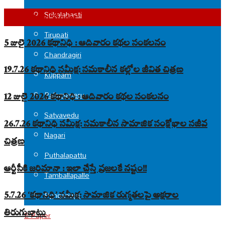
Srikalahasti
Top Read Stories
Tirupati
5 జులై 2026 కథానిధి : ఆదివారం కథల సంకలనం
Chandragiri
19.7.26 కథానిధి సమీక్ష: సమకాలీన కల్లోల జీవిత చిత్రణ
Kuppam
Palamaneru
12 జులై 2026 కథానిధి : ఆదివారం కథల సంకలనం
Satyavedu
26.7.26 కథానిధి సమీక్ష: సమకాలీన సామాజిక సంక్షోభాల సజీవ
Nagari
చిత్రణ
Puthalapattu
ఆర్టీసీకి జరిమానా : ఇలా చేస్తే ప్రజలకే నష్టం!!
Tamballapalle
Punganuru
5.7.26 ‘కథానిధి’ సమీక్ష: సామాజిక రుగ్మతలపై అక్షరాల
తిరుగుబాటు
E-Paper