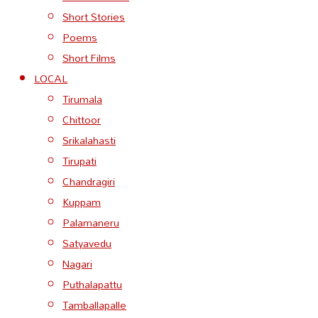
Short Stories
Poems
Short Films
LOCAL
Tirumala
Chittoor
Srikalahasti
Tirupati
Chandragiri
Kuppam
Palamaneru
Satyavedu
Nagari
Puthalapattu
Tamballapalle