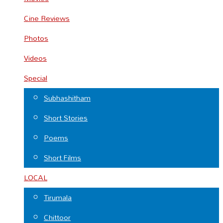
Cine Reviews
Photos
Videos
Special
Subhashitham
Short Stories
Poems
Short Films
LOCAL
Tirumala
Chittoor