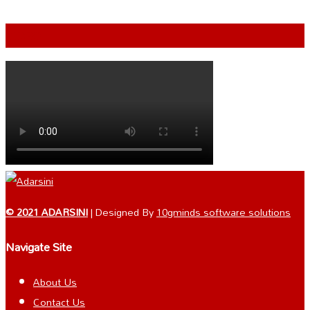
VIDEO
© 2021 ADARSINI
| Designed By
10gminds software solutions
Navigate Site
About Us
Contact Us