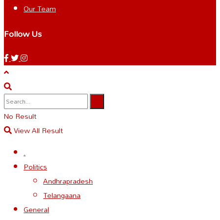
Our Team
Follow Us
No Result
View All Result
.
Politics
Andhrapradesh
Telangaana
General