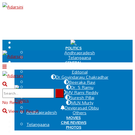
.
POLITICS
Andhrapradesh
Telangaana
GENERAL
EDIT PAGE
Editorial
Dr Govindaraju Chakradhar
Beeraka Ravi
Dr. S Ramu
.
MV Rami Reddy
Suresh Pillai
Politics
No Result
MLN Murty
Deviprasad Obbu
View All Result
Andhrapradesh
Others
MOVIES
CINE REVIEWS
Telangaana
PHOTOS
VIDEOS