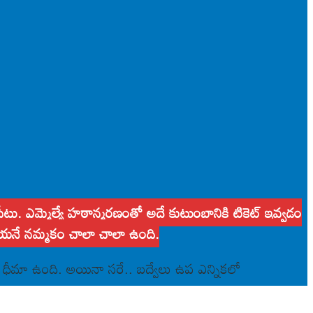
గ్ సీటు. ఎమ్మెల్యే హఠాన్మరణంతో అదే కుటుంబానికి టికెట్ ఇవ్వడం
డతాయనే నమ్మకం చాలా చాలా ఉంది.
ీమా ఉంది. అయినా సరే.. బద్వేలు ఉప ఎన్నికలో