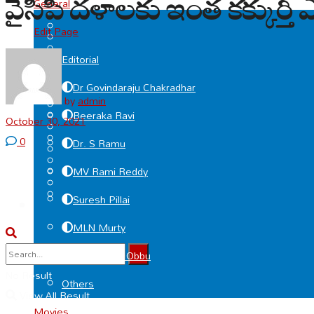
వైసీపీ దళాలకు ఇంత కక్కుర్తి
General
Edit Page
Editorial
Dr Govindaraju Chakradhar
by
admin
Beeraka Ravi
October 30, 2021
0
Dr. S Ramu
MV Rami Reddy
Suresh Pillai
MLN Murty
Deviprasad Obbu
No Result
Others
View All Result
Movies