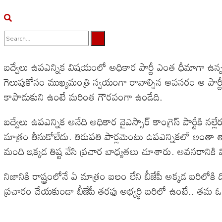
No Result
బద్వేలు ఉపఎన్నిక విషయంలో అధికార పార్టీ ఎంత ధీమాగా ఉన్నదంటే
View All Result
గెలుపుకోసం ముఖ్యమంత్రి స్వయంగా రావాల్సిన అవసరం ఆ పార్ట
కాపాడుకుని ఉంటే మరింత గౌరవంగా ఉండేది.
బద్వేలు ఉపఎన్నిక అనేది అధికార వైఎస్సార్ కాంగ్రెస్ పార్టీకి 
మాత్రం తీసుకోలేదు. తిరుపతి పార్లమెంటు ఉపఎన్నికలో అంతా తానే 
మంది ఇక్కడ తిష్ట వేసి ప్రచార బాధ్యతలు చూశారు. అవసరానికి మి
నిజానికి రాష్ట్రంలోనే ఏ మాత్రం బలం లేని బీజేపీ అక్కడ బరిలో
ప్రచారం చేయకుండా బీజేపీ తరఫు అభ్యర్థి బరిలో ఉంటే.. తమ ఓ