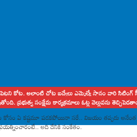
కి పెట్టని కోట. అలాంటి చోట బద్వేలు ఎమ్మెల్యే స్థానం వారి సిటిం
ి. ప్రభుత్వ సంక్షేమ కార్యక్రమాలు ఓట్ల వెల్లువను తెచ్చిపె
యం కోసం ఏ కష్టమూ పడకపోయినా సరే.. విజయం తప్పదు అనేంత ధ
్రయత్నించారంటే.. అది దేనికి సంకేతం.