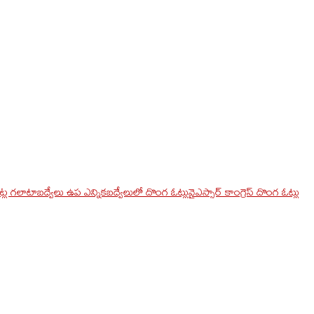
్ల గలాటా
బద్వేలు ఉప ఎన్నిక
బద్వేలులో దొంగ ఓట్లు
వైఎస్సార్ కాంగ్రెస్ దొంగ ఓట్లు