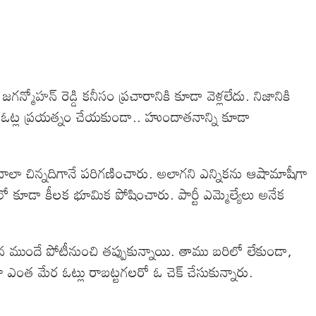
మోహన్ రెడ్డి కనీసం ప్రచారానికి కూడా వెళ్లలేదు. నిజానికి
ంగ ఓట్ల ప్రయత్నం చేయకుండా.. హుందాతనాన్ని కూడా
ారు చాలా చిన్నదిగానే పరిగణించారు. అలాగని ఎన్నికను ఆషామాషీగా
ికలో కూడా కీలక భూమిక పోషించారు. పార్టీ ఎమ్మెల్యేలు అనేక
నసేన ముందే పోటీనుంచి తప్పుకున్నాయి. తాము బరిలో లేకుండా,
 ఎంత మేర ఓట్లు రాబట్టగలరో ఓ చెక్ చేసుకున్నారు.