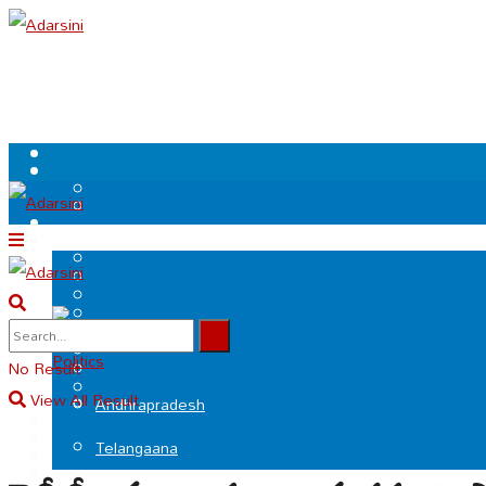
.
Politics
No Result
View All Result
Andhrapradesh
Telangaana