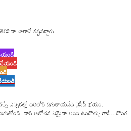
ిసినా బాగానే కష్టపడ్డారు.
 చేయండి
్ చేయండి
యండి
్ చేయండి
 వచ్చే ఎన్నికల్లో బరిలోకి దిగుతాయనేది వైసీపీ భయం.
 కలుగుతోంది. వారి ఆలోచన ఏమైనా అయి ఉండొచ్చు గానీ.. దొంగ