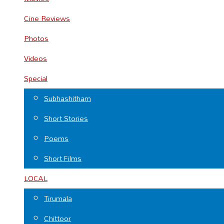
Cine Reviews
Photos
Videos
Special
Subhashitham
Short Stories
Poems
Short Films
LOCAL
Tirumala
Chittoor