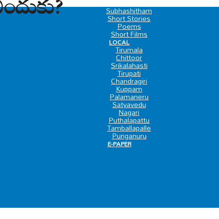
 ఎందుకు?
SPECIAL
Subhashitham
Short Stories
Poems
Short Films
LOCAL
Tirumala
Chittoor
Srikalahasti
Tirupati
Chandragiri
Kuppam
Palamaneru
Satyavedu
Nagari
Puthalapattu
Tamballapalle
Punganuru
E-PAPER