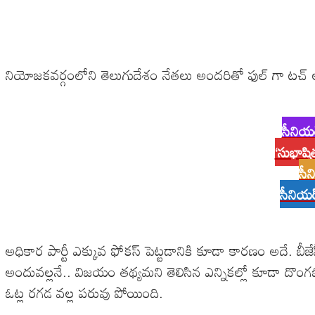
నియోజకవర్గంలోని తెలుగుదేశం నేతలు అందరితో ఫుల్ గా టచ్ లో
సీనియర
‘సుభాషి
సీన
సీనియర్
అధికార పార్టీ ఎక్కువ ఫోకస్ పెట్టడానికి కూడా కారణం అదే. బీజేప
అందువల్లనే.. విజయం తథ్యమని తెలిసిన ఎన్నికల్లో కూడా దొ
ఓట్ల రగడ వల్ల పరువు పోయింది.