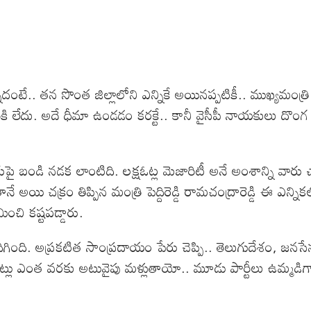
.. తన సొంత జిల్లాలోని ఎన్నికే అయినప్పటికీ.. ముఖ్యమంత్రి జగన్
ీకి లేదు. అదే ధీమా ఉండడం కరక్టే.. కానీ వైసీపీ నాయకులు దొ
నల్లేరుపై బండి నడక లాంటిది. లక్షఓట్ల మెజారిటీ అనే అంశాన్ని వ
అయి చక్రం తిప్పిన మంత్రి పెద్దిరెడ్డి రామచంద్రారెడ్డి ఈ ఎన్న
ంచి కష్టపడ్డారు.
కి దిగింది. అప్రకటిత సాంప్రదాయం పేరు చెప్పి.. తెలుగుదేశం, జ
ట్లు ఎంత వరకు అటువైపు మళ్లుతాయో.. మూడు పార్టీలు ఉమ్మడిగా