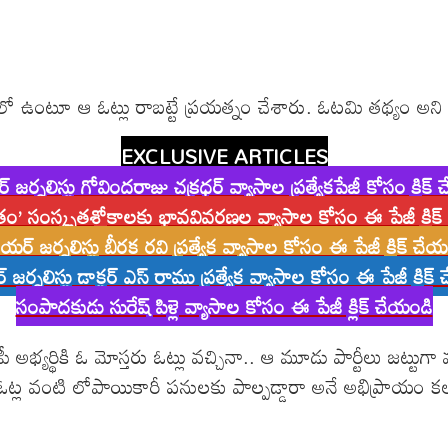
 ఉంటూ ఆ ఓట్లు రాబట్టే ప్రయత్నం చేశారు. ఓటమి తథ్యం అని తెల
EXCLUSIVE ARTICLES
్ జర్నలిస్టు గోవిందరాజు చక్రధర్ వ్యాసాల ప్రత్యేకపేజీ కోసం క్లిక్
తం’ సంస్కృతశ్లోకాలకు భావవివరణల వ్యాసాల కోసం ఈ పేజీ క్లిక
ియర్ జర్నలిస్టు బీరక రవి ప్రత్యేక వ్యాసాల కోసం ఈ పేజీ క్లిక్ చే
 జర్నలిస్టు డాక్టర్ ఎస్ రాము ప్రత్యేక వ్యాసాల కోసం ఈ పేజీ క్లిక
సంపాదకుడు సురేష్ పిళ్లె వ్యాసాల కోసం ఈ పేజీ క్లిక్ చేయండి
ీ అభ్యర్థికి ఓ మోస్తరు ఓట్లు వచ్చినా.. ఆ మూడు పార్టీలు జట్టుగా
ంగఓట్ల వంటి లోపాయికారీ పనులకు పాల్పడ్డారా అనే అభిప్రాయం