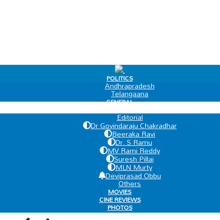
.
POLITICS
Andhrapradesh
Telangaana
GENERAL
EDIT PAGE
Editorial
Dr Govindaraju Chakradhar
Beeraka Ravi
Dr. S Ramu
MV Rami Reddy
Suresh Pillai
MLN Murty
Deviprasad Obbu
Others
MOVIES
CINE REVIEWS
PHOTOS
VIDEOS