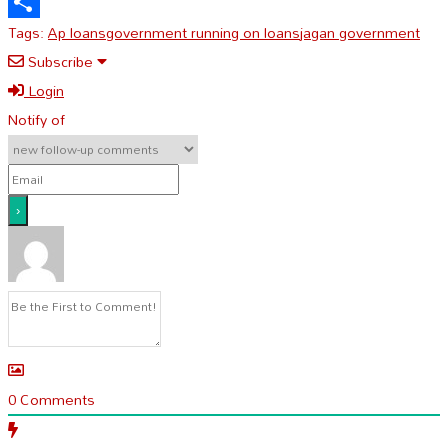
Message
Tags:
Ap loans
government running on loans
jagan government
Share
Subscribe
Login
Notify of
0
Comments