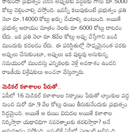
కాకుండా ప్రభుత్వం చేసిన అప్పులకు వడ్డీలకు గాను రూ.5000
కోట్లు చెల్లించాల్సి వస్తోంది. ఇవన్నీ కలుపుకుంటే ప్రభుత్వం ప్రతి
నెలా రూ.14000 కోట్లు ఖర్చు చేయాల్సి ఉంటుంది. అయితే
ప్రభుత్వ ఆదాయం మాత్రం నెలకు రూ.6000 కోట్లు దాటడం
లేదు. ఇక ప్రతి నెలా రూ.8వేల కోట్లు అప్పు చేస్తేగాని బండి
ముందుకు కదలడం లేదు. ఈ పరిస్థితుల్లో సాధ్యమైనంత వరకు
అప్పులు చేసుకుంటూ, అప్పులు ఇక పుట్టవు అనుకున్న
సమయంలో ముందస్తు ఎన్నికలకు వెళ్లే అవకాశం ఉందని
రాజకీయ విశ్లేషకులు అంచనా వేస్తున్నారు.
మెడికల్ కళాశాలల పేరుతో
..
ఏపీలో 16 మెడికల్ కళాశాలల నిర్మాణం పేరుతో బ్యాంకుల వద్ద
నుంచి మరో రూ.9 వేల కోట్లు రుణం తీసుకునేందుకు ప్రభుత్వం
సిద్దమైంది. అయితే ఆ రుణం విడుదల అయితే కళాశాల
నిర్మిస్తారా యథావిధిగా నవరత్నాలకు తరలిస్తారా? అనే
అనుమానం వస్తోంది. ఇప్పటికే ఏపీలో ఎలాంటి అభివృద్ధి