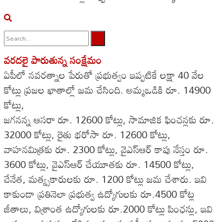
వరదలై పారుతున్న సంక్షేమం
No Result
ఏపీలో నవరత్నాల పేరుతో ప్రభుత్వం ఇప్పటికే లక్షా 40 వేల
View All Result
కోట్లు ప్రజల ఖాతాల్లో జమ చేసింది. అమ్మఒడికి రూ. 14900
కోట్లు,
జగనన్న ఆసరా రూ. 12600 కోట్లు, సామాజిక ఫించన్లకు రూ.
32000 కోట్లు, రైతు భరోసా రూ. 12600 కోట్లు,
వాహనమిత్రకు రూ. 2300 కోట్లు, వైఎస్ఆర్ కాపు నేస్తం రూ.
3600 కోట్లు, వైఎస్ఆర్ చేయూతకు రూ. 14500 కోట్లు,
చేనేత, మత్య్సకారులకు రూ. 1200 కోట్లు జమ చేశారు. ఇవి
కాకుండా ప్రతినెలా ప్రభుత్వ ఉద్యోగులకు రూ.4500 కోట్ల
జీతాలు, విశ్రాంత ఉద్యోగులకు రూ.2000 కోట్లు పింఛన్లు, ఇవి