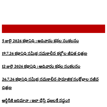
Top Read Stories
5 జులై 2026 కథానిధి : ఆదివారం కథల సంకలనం
19.7.26 కథానిధి సమీక్ష: సమకాలీన కల్లోల జీవిత చిత్రణ
12 జులై 2026 కథానిధి : ఆదివారం కథల సంకలనం
26.7.26 కథానిధి సమీక్ష: సమకాలీన సామాజిక సంక్షోభాల సజీవ
చిత్రణ
ఆర్టీసీకి జరిమానా : ఇలా చేస్తే ప్రజలకే నష్టం!!