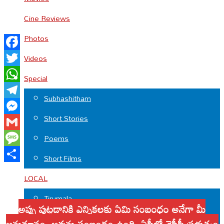
Cine Reviews
Photos
Facebook
Videos
Twitter
Special
WhatsApp
Subhashitham
Telegram
Short Stories
Messenger
Gmail
Poems
Message
Short Films
Share
LOCAL
Tirumala
అప్పు పుట్టడానికి ఎన్నికలకు ఏమి సంబంధం అనేగా మీ
Chittoor