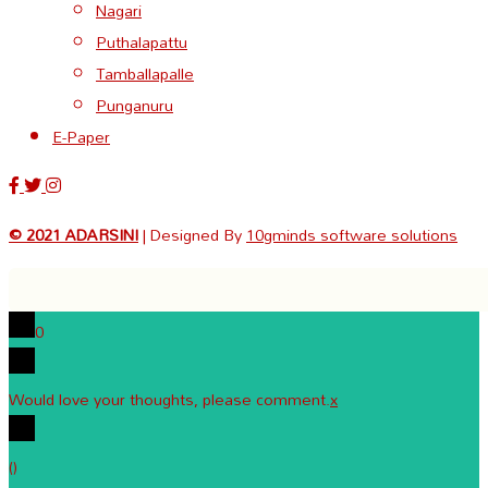
Nagari
Puthalapattu
Tamballapalle
Punganuru
E-Paper
© 2021 ADARSINI
| Designed By
10gminds software solutions
0
Would love your thoughts, please comment.
x
(
)