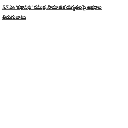
5.7.26 ‘కథానిధి’ సమీక్ష: సామాజిక రుగ్మతలపై అక్షరాల
తిరుగుబాటు