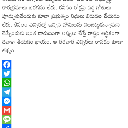
కార్యక్రమాలు జరగడం లేదు. కనీసం రోడ్లపై పడ్డ గోతులు
పూడ్చుకునేందుకు కూడా ప్రభుత్వం నిధులు విడుదల చేయడం
లేదు. కేవలం ఎన్నికల్లో ఇచ్చిన హామీలను నిలబెట్టుకున్నామని
చెప్పేందుకు ఇంత దారుణంగా అప్పులు చేస్తే రాష్ట్రం ఆర్థికంగా
దివాళా తీయడం ఖాయం. ఆ తరవాత ఎన్నికలు రావడం కూడా
తథ్యం.
Facebook
Twitter
WhatsApp
Telegram
Messenger
Gmail