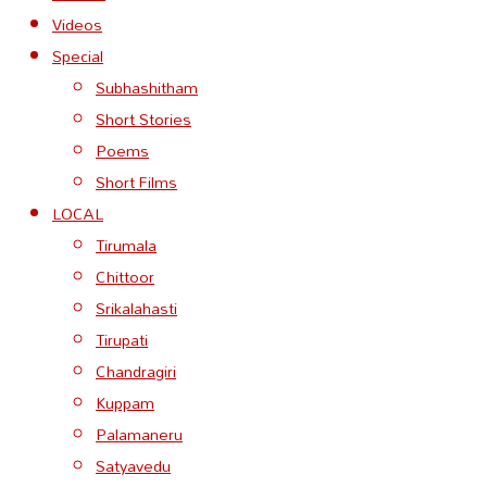
Videos
Special
Subhashitham
Short Stories
Poems
Short Films
LOCAL
Tirumala
Chittoor
Srikalahasti
Tirupati
Chandragiri
Kuppam
Palamaneru
Satyavedu