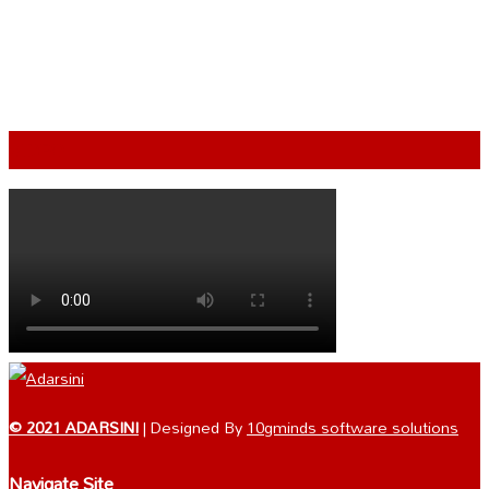
VIDEO
© 2021 ADARSINI
| Designed By
10gminds software solutions
Navigate Site