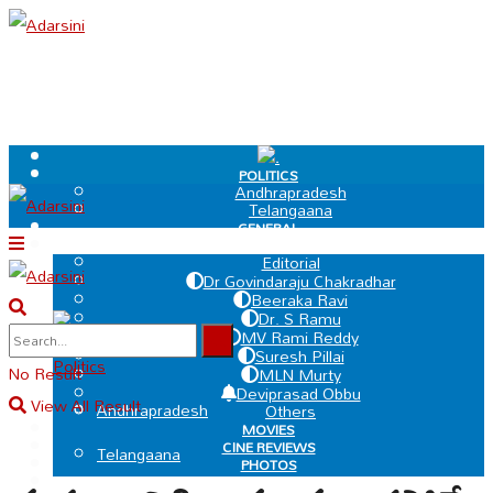
.
POLITICS
Andhrapradesh
Telangaana
GENERAL
EDIT PAGE
Editorial
Dr Govindaraju Chakradhar
Beeraka Ravi
Dr. S Ramu
.
MV Rami Reddy
Suresh Pillai
Politics
No Result
MLN Murty
Deviprasad Obbu
View All Result
Andhrapradesh
Others
MOVIES
CINE REVIEWS
Telangaana
PHOTOS
VIDEOS