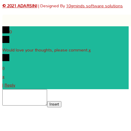
© 2021 ADARSINI
| Designed By
10gminds software solutions
0
Would love your thoughts, please comment.
x
(
)
x
|
Reply
Insert