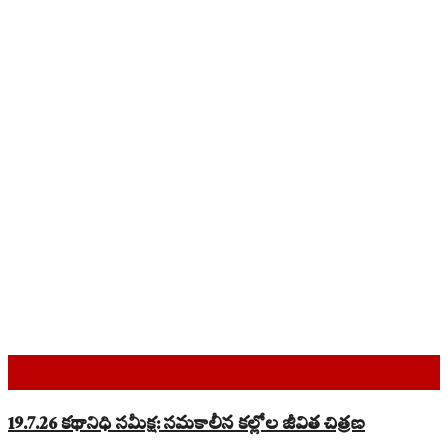
Top Read Stories
19.7.26 కథానిధి సమీక్ష: సమకాలీన కల్లోల జీవిత చిత్రణ