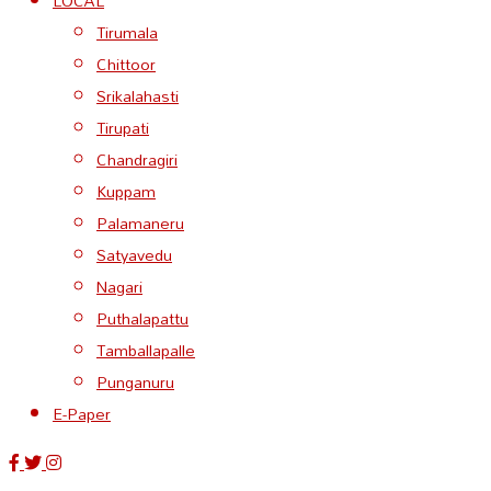
LOCAL
Tirumala
Chittoor
Srikalahasti
Tirupati
Chandragiri
Kuppam
Palamaneru
Satyavedu
Nagari
Puthalapattu
Tamballapalle
Punganuru
E-Paper