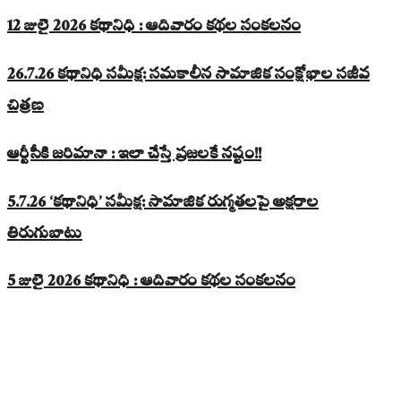
12 జులై 2026 కథానిధి : ఆదివారం కథల సంకలనం
26.7.26 కథానిధి సమీక్ష: సమకాలీన సామాజిక సంక్షోభాల సజీవ
చిత్రణ
ఆర్టీసీకి జరిమానా : ఇలా చేస్తే ప్రజలకే నష్టం!!
5.7.26 ‘కథానిధి’ సమీక్ష: సామాజిక రుగ్మతలపై అక్షరాల
తిరుగుబాటు
5 జులై 2026 కథానిధి : ఆదివారం కథల సంకలనం