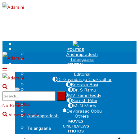
.
POLITICS
Andhrapradesh
Telangaana
GENERAL
EDIT PAGE
Editorial
Dr Govindaraju Chakradhar
Beeraka Ravi
Dr. S Ramu
.
MV Rami Reddy
Suresh Pillai
Politics
No Result
MLN Murty
Deviprasad Obbu
View All Result
Andhrapradesh
Others
MOVIES
CINE REVIEWS
Telangaana
PHOTOS
VIDEOS