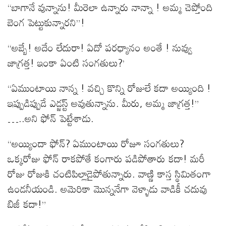
“బాగానే వున్నాను! మీరెలా ఉన్నారు నాన్నా ! అమ్మ చెప్తోంది
బెంగ పెట్టుకున్నారని”!
“అబ్బే! అదేం లేదురా! ఏదో పరధ్యానం అంతే ! నువ్వు
జాగ్రత్త! ఇంకా ఏంటి సంగతులు?’
“ఏముంటాయి నాన్న ! వచ్చి కొన్ని రోజులే కదా అయ్యింది !
ఇప్పుడిప్పుడే ఎడ్జస్ట్ అవుతున్నాను. మీరు, అమ్మ జాగ్రత్త!”
…..అని ఫోన్ పెట్టేశాడు.
“అయ్యిందా ఫోన్? ఏముంటాయి రోజూ సంగతులు?
ఒక్కరోజు ఫోన్ రాకపోతే కంగారు పడిపోతారు కదా! మరీ
రోజు రోజుకి చంటిపిల్లాడైపోతున్నారు. వాణ్ణి కాస్త స్థిమితంగా
ఉండనీయండి. అమెరికా మొన్ననేగా వెళ్ళాడు వాడికీ చదువు
బిజీ కదా!”