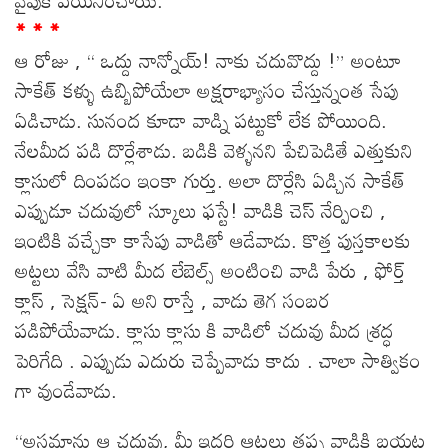
* * *
ఆ రోజు , “ ఒద్దు నాన్నోయ్! నాకు చదువొద్దు !” అంటూ
సాకేత్ కళ్ళు ఉబ్బిపోయేలా అక్షరాభ్యాసం చేస్తున్నంత సేపు
ఏడిచాడు. సునంద కూడా వాడ్ని పట్టుకో లేక పోయింది.
నేలమీద పడి దొర్లేశాడు. బడికి వెళ్ళనని పేచిపెడితే ఎత్తుకుని
క్లాసులో దింపడం ఇంకా గుర్తు. అలా దొర్లేసి ఏడ్చిన సాకేత్
ఎప్పుడూ చదువులో స్కూలు ఫస్టే! వాడికి చెస్ నేర్పించి ,
ఇంటికి వచ్చేకా కాసేపు వాడితో ఆడేవాడు. కొత్త పుస్తకాలకు
అట్టలు వేసి వాటి మీద లేబెల్స్ అంటించి వాడి పేరు , ఫోర్త్
క్లాస్ , సెక్షన్- ఏ అని రాస్తే , వాడు తెగ సంబర
పడిపోయేవాడు. క్లాసు క్లాసు కి వాడిలో చదువు మీద శ్రద్ధ
పెరిగేది . ఎప్పుడు ఎదురు చెప్పేవాడు కాదు . చాలా సాత్వికం
గా వుండేవాడు.
“అస్తమాను ఆ చదువు, మీ ఇద్దరి ఆటలు తప్ప వాడికి బయట