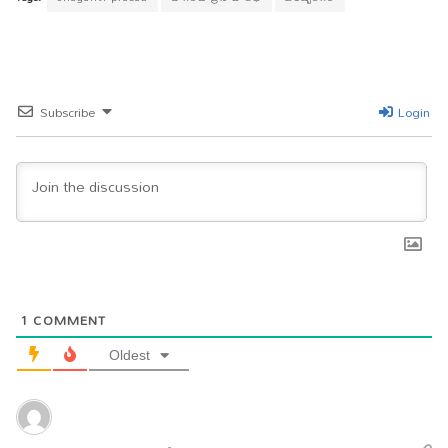
bo
tt
ts
eg
se
ail
sa
re
ok
er
A
ra
ng
ge
pp
m
er
Subscribe
Login
1
COMMENT
Oldest