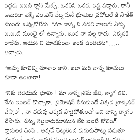
ఇద్దరు ఐ‌ఐటి క్లాస్ మేట్స్. ఒకరిని ఒకరు ఇష్ట పడ్డారు. కానీ
అమెరికా వెళ్ళి ఎం.ఎస్ చేద్దామనే భూమిజ ప్రపోజల్ కి సాకేత్
ముందు ఒప్పుకోలేదు. “మా నాన్న ని వదలి నాలుగు ఏళ్ళు
ఐ.ఐ.టి ముంబై లో ఉన్నాను. ఇంక నా వల్ల కాదు. ఎక్కడకి
రాలేను. ఆయన ని చూడకుండా ఇంక ఉండలేను”…..
అన్నాడు.
“అమ్మ కూచిల్ని చూశాం కానీ. ఇలా మరీ నాన్న కూచులు
కూడా ఉంటారా!
“నీకు తెలియదు భూమి ! మా నాన్న శ్రమ జీవి, త్యాగ జీవి.
నేను ఇంటర్ కొచ్చాకా, ప్రమోషన్ తీసుకుంటే ఎక్కడ ట్రాన్సఫర్
చేస్తారో , నా చదువు ఎక్కడ పాడైపోతుందో అని దాన్ని త్యాగం
చేసాడు. నన్ను తెల్లవారుఝామున లేపి ఐఐటి కోచింగ్
క్లాసులకి దింపి , అక్కడే చెట్టుకింద కునుకుపాట్లు పడుతూ
కూర్చునే వాడు. అక్కడ నుంచి ఇంటర్ క్లాసులకి దింపడం