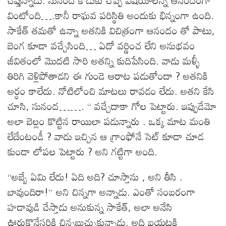
వింటోంది….కానీ రాఘవ పరిస్థితి అందుకు భిన్నంగా ఉంది.
సాకేత్ తమతో ఉన్నా అతనికి విచిత్రంగా ఆనందం తో పాటు,
బెంగ కూడా వచ్చేసింది… ఏదో వర్ణించ లేని అనుభవం
జీవితంలో మొదటి సారి అతన్ని కుదిపేసింది. వాడు మళ్ళీ
తిరిగి వెళ్లిపోతాడని ఈ గుండె ఆరాట పడుతోందా ? అతనికి
అర్ధం కాలేదు. నోటిలోంచి మాటలు రావడం లేదు. అతని కేసి
చూసి, సునంద……. “ వచ్చేదాకా గోల పెట్టారు. ఇప్పుడేమో
అలా బెల్లం కొట్టిన రాయిలా పడున్నారు . ఒక్క మాట మంతి
లేదేంటండీ ? వాడు ఇచ్చిన ఆ గ్రాంఫోనే సెట్ కూడా చూడ
కుండా లోపల పెట్టారు ? అని గట్టిగా అంది.
“అబ్బే ఏమి లేదు! ఏది అది? చూస్తాను , అని తీసి .
బావుందిరా!” అని చిన్నగా అన్నాడు. ఎంతో సంబరంగా
హడావుడి చేస్తాడు అనుకున్న సాకేత్, అలా అనేసి
ఊరుకొనేసరికి చిన్నబుచ్చుకున్నాడు. అది బయటకి