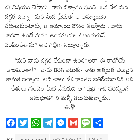
ఈ విషయం చెప్తాడు. నాకు విశ్వాసం వుంది. ఒక వేళ మన
దగ్గర ఉన్నా , మన మీద ప్రేమతో ఆ అమ్మాయిని
వదులుకుంటాడు, ఆ అమ్మాయి కోసం తపిస్తాడు . వాడు
బాధగా ఉంటే మనం ఉండగలమా ? అందుకునే
పంపించేశాను” అని గట్టిగా నిట్టూర్చాడు.
“మరి వాడు దగ్గర లేకుండా ఉండగలరా ఈ రాబోయే
కాలమంతా!” “వాడు తిరిగి వెడుతూ నాకు అత్యంత విలువైన
కానుక ఇచ్చాడు. అది చాలు జీవితాంతం బతికేయడానికి అని
చేతులు గుండెల మీద వేసుకుని ఆ “పుత్ర గాఢ పరిష్వంగ
అనుభూతి” ని మళ్ళీ తలుచుకున్నాడు..
🙏💐
Fa
T
W
T
M
G
M
S
ce
wi
ha
el
es
m
es
ha
Tags:
chaganti prasad
చాగంటి ప్రసాద్ కథ
పరిష్వంగం