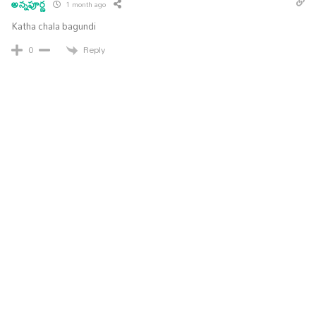
అన్నపూర్ణ
1 month ago
Katha chala bagundi
0
Reply