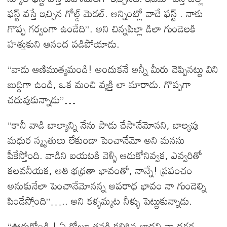
ఫస్ట్ వస్తే ఇచ్చిన గోల్డ్ మెడల్. అన్నింట్లో వాడే ఫస్ట్ . నాకు
గొప్ప గర్వంగా ఉండేది”. అని చిన్నపిల్లా డిలా గుండెలకి
హత్తుకుని ఆనంద పడిపోయాడు.
“వాడు ఆణిముత్యమండి! అందుకనే అన్నీ మీరు చెప్పినట్టు విని
బుద్ధిగా ఉండి, ఒక మంచి వ్యక్తి లా మారాడు. గొప్పగా
చదువుకున్నాడు”…
“కానీ వాడి బాల్యాన్ని నేను పాడు చేసానేమోనని, బాల్యపు
మధుర స్మృతులు లేకుండా పెంచానేమో అని మనసు
పీకేస్తోంది. వాడిని బయటకి వెళ్ళి ఆడుకోనివ్వక, ఎవ్వరితో
కలవనీయక, అతి భధ్రతా భావంతో, నాన్నే! ప్రపంచం
అనుకునేలా పెంచానేమోనన్న అపరాధ భావం నా గుండెల్ని
పిండేస్తోంది”….. అని కళ్ళమ్మట నీళ్ళు పెట్టుకున్నాడు.
“ఊరుకోండి ! ఏ రోజూ తనకి కలిగిన బాధని నా దగ్గర