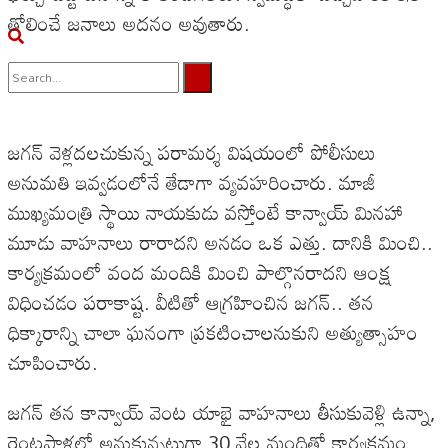
తోలించే జనాలు అదనం అవుతారు.
No Result
జగన్ వెళ్లదలచుకున్న పరామర్శ విషయంలో పోలీసులు
View All Result
అనుమతి ఇవ్వడంలోనే తేడాగా వ్యవహరించారు. మాజీ
ముఖ్యమంత్రి స్థాయి నాయకుడు వస్తోంటే కాన్వాయ్ మినహా
మూడు వాహనాలు రారాదని అనడం ఒక ఎత్తు. దానికి మించి..
కార్యక్రమంలో వంద మందికి మించి పాల్గొనరాదని ఆంక్ష
విధించడం పరాకాష్ట. వీటితో ఆగ్రహించిన జగన్.. తన
ధిక్కారాన్ని చాలా ఘనంగా ప్రకటించాలనుకుని అత్యుత్సాహం
చూపించారు.
జగన్ తన కాన్వాయ్ వెంట యాభై వాహనాలు తీసుకువెళ్లి ఉన్నా,
రెంటపాళ్లలో అనుకున్నట్టుగా 30 వేల మందితో కార్యక్రమం