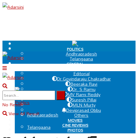
.
POLITICS
Andhrapradesh
Telangaana
GENERAL
EDIT PAGE
Editorial
Dr Govindaraju Chakradhar
Beeraka Ravi
Dr. S Ramu
.
MV Rami Reddy
Suresh Pillai
Politics
No Result
MLN Murty
Deviprasad Obbu
View All Result
Andhrapradesh
Others
MOVIES
CINE REVIEWS
Telangaana
PHOTOS
VIDEOS