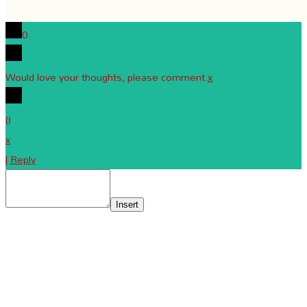
0
Would love your thoughts, please comment.
x
(
)
x
|
Reply
Insert