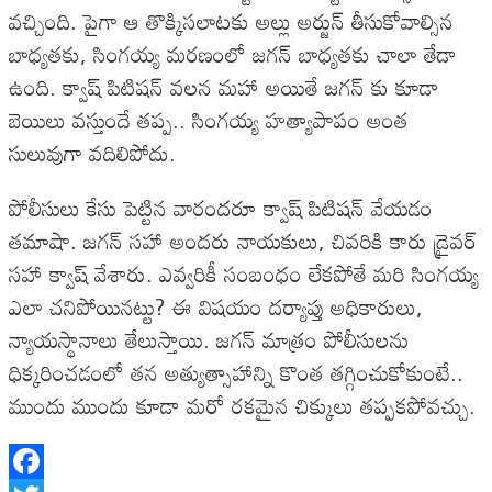
వచ్చింది. పైగా ఆ తొక్కిసలాటకు అల్లు అర్జున్ తీసుకోవాల్సిన
బాధ్యతకు, సింగయ్య మరణంలో జగన్ బాధ్యతకు చాలా తేడా
ఉంది. క్వాష్ పిటిషన్ వలన మహా అయితే జగన్ కు కూడా
బెయిలు వస్తుందే తప్ప.. సింగయ్య హత్యాపాపం అంత
సులువుగా వదిలిపోదు.
పోలీసులు కేసు పెట్టిన వారందరూ క్వాష్ పిటిషన్ వేయడం
తమాషా. జగన్ సహా అందరు నాయకులు, చివరికి కారు డ్రైవర్
సహా క్వాష్ వేశారు. ఎవ్వరికీ సంబంధం లేకపోతే మరి సింగయ్య
ఎలా చనిపోయినట్టు? ఈ విషయం దర్యాప్తు అధికారులు,
న్యాయస్థానాలు తేలుస్తాయి. జగన్ మాత్రం పోలీసులను
ధిక్కరించడంలో తన అత్యుత్సాహాన్ని కొంత తగ్గించుకోకుంటే..
ముందు ముందు కూడా మరో రకమైన చిక్కులు తప్పకపోవచ్చు.