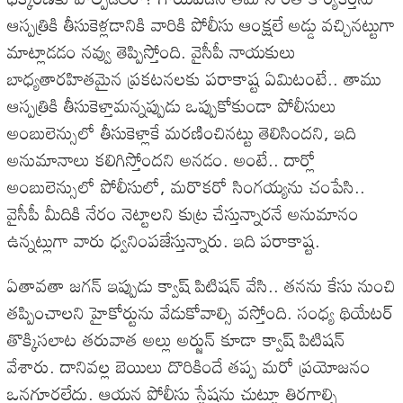
ఆస్పత్రికి తీసుకెళ్లడానికి వారికి పోలీసు ఆంక్షలే అడ్డు వచ్చినట్టుగా
మాట్లాడడం నవ్వు తెప్పిస్తోంది. వైసీపీ నాయకులు
బాధ్యతారహితమైన ప్రకటనలకు పరాకాష్ట ఏమిటంటే.. తాము
ఆస్పత్రికి తీసుకెళ్తామన్నప్పుడు ఒప్పుకోకుండా పోలీసులు
అంబులెన్సులో తీసుకెళ్లాకే మరణించినట్టు తెలిసిందని, ఇది
అనుమానాలు కలిగిస్తోందని అనడం. అంటే.. దార్లో
అంబులెన్సులో పోలీసులో, మరొకరో సింగయ్యను చంపేసి..
వైసీపీ మీదికి నేరం నెట్టాలని కుట్ర చేస్తున్నారనే అనుమానం
ఉన్నట్లుగా వారు ధ్వనింపజేస్తున్నారు. ఇది పరాకాష్ట.
ఏతావతా జగన్ ఇప్పుడు క్వాష్ పిటిషన్ వేసి.. తనను కేసు నుంచి
తప్పించాలని హైకోర్టును వేడుకోవాల్సి వస్తోంది. సంధ్య థియేటర్
తొక్కిసలాట తరువాత అల్లు అర్జున్ కూడా క్వాష్ పిటిషన్
వేశారు. దానివల్ల బెయిలు దొరికిందే తప్ప మరో ప్రయోజనం
ఒనగూరలేదు. ఆయన పోలీసు స్టేషను చుట్టూ తిరగాల్సి