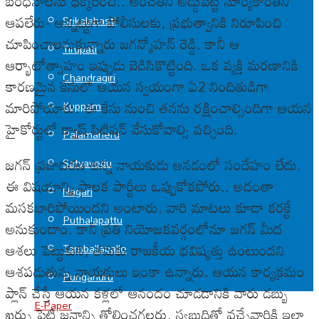
బంధనాలను ధిక్కరించి.. అరచేతిని అడ్డుపెట్టి సూర్యకాంతిని
ఆపలేరు- అన్నట్టుగా పోలీసులకు, ప్రభుత్వానికి నిరూపించి
Srikalahasti
చూపించాలనుకున్నారు జగన్మోహన్ రెడ్డి. కానీ ఆ
Tirupati
ఆర్భాటోత్సాహం ఇప్పుడు బెడిసికొట్టింది. ఒక వ్యక్తి మరణానికి
Chandragiri
కారణమైన కేసులో ఆయన స్వయంగా ఏ2 నిందితుడిగా
మారిపోయారు. ఈ కేసు నుంచి తనను రక్షించాల్సిందిగా ఆయన
Kuppam
హైకోర్టులో క్వాష్ పిటిషన్ వేసుకోవాల్సి వచ్చింది.
Palamaneru
జగన్ ప్రజాదరణ ఉన్న నాయకుడు అనడంలో సందేహం లేదు.
Satyavedu
ఈ విషయాన్ని పాలక పార్టీలు ఒప్పుకోకపోరు.. అదంతా
Nagari
మసకబారిపోయిందని అంటారు. వారి మాటలు కూడా కరక్టే
Puthalapattu
అనుకుందాం. కానీ ప్రతి నియోజకవర్గంలోనూ జగన్ మీద
ఆశలు పెట్టుకుని, తమకు రాజకీయ భవిష్యత్తు ఉంటుందని
Tamballapalle
ఆశపడుతున్న నాయకులు ఇంకా ఉన్నారు. ఆయన కార్యక్రమం
Punganuru
ప్లాన్ చేస్తే ఆయన కళ్లలో ఆనందం చూడడానికి వారు డబ్బు
E-Paper
ఖర్చు పెట్టి జనాన్ని తోలించగలరు. స్వబుద్ధితో వచ్చేవారికి ఇలా