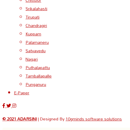
Chittoor
Srikalahasti
Tirupati
Chandragiri
Kuppam
Palamaneru
Satyavedu
Nagari
Puthalapattu
Tamballapalle
Punganuru
E-Paper
© 2021 ADARSINI
| Designed By
10gminds software solutions