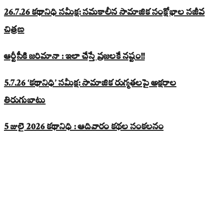
26.7.26 కథానిధి సమీక్ష: సమకాలీన సామాజిక సంక్షోభాల సజీవ
చిత్రణ
ఆర్టీసీకి జరిమానా : ఇలా చేస్తే ప్రజలకే నష్టం!!
5.7.26 ‘కథానిధి’ సమీక్ష: సామాజిక రుగ్మతలపై అక్షరాల
తిరుగుబాటు
5 జులై 2026 కథానిధి : ఆదివారం కథల సంకలనం