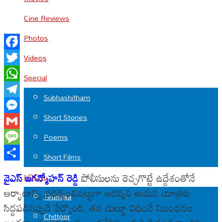
Cine Reviews
Photos
Facebook
Videos
Twitter
Special
WhatsApp
Subhashitham
Telegram
Short Stories
Messenger
Gmail
Poems
Message
Short Films
Share
వైఎస్ జగన్మోహన్ రెడ్డి
పోలీసులను రెచ్చగొట్టే ఉద్దేశంతోనే
LOCAL
ఆర్భాటాన్ని ప్రదర్శించినట్టుగా ఆదర్శిని ఆయన యాత్రకు
Tirumala
సిద్ధపడినప్పుడే పేర్కొంది. తన చుట్టూ విధించే నిబంధనల
Chittoor