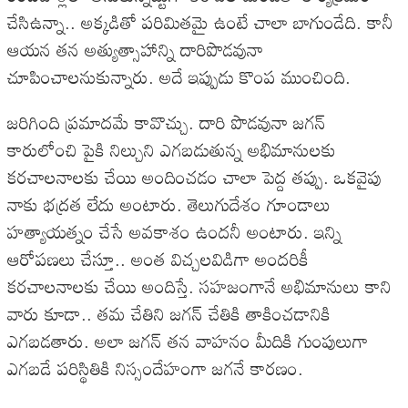
చేసిఉన్నా.. అక్కడితో పరిమితమై ఉంటే చాలా బాగుండేది. కానీ
ఆయన తన అత్యుత్సాహాన్ని దారిపొడవునా
చూపించాలనుకున్నారు. అదే ఇప్పుడు కొంప ముంచింది.
జరిగింది ప్రమాదమే కావొచ్చు. దారి పొడవునా జగన్
కారులోంచి పైకి నిల్చుని ఎగబడుతున్న అభిమానులకు
కరచాలనాలకు చేయి అందించడం చాలా పెద్ద తప్పు. ఒకవైపు
నాకు భద్రత లేదు అంటారు. తెలుగుదేశం గూండాలు
హత్యాయత్నం చేసే అవకాశం ఉందనీ అంటారు. ఇన్ని
ఆరోపణలు చేస్తూ.. అంత విచ్చలవిడిగా అందరికీ
కరచాలనాలకు చేయి అందిస్తే. సహజంగానే అభిమానులు కాని
వారు కూడా.. తమ చేతిని జగన్ చేతికి తాకించడానికి
ఎగబడతారు. అలా జగన్ తన వాహనం మీదికి గుంపులుగా
ఎగబడే పరిస్థితికి నిస్సందేహంగా జగనే కారణం.