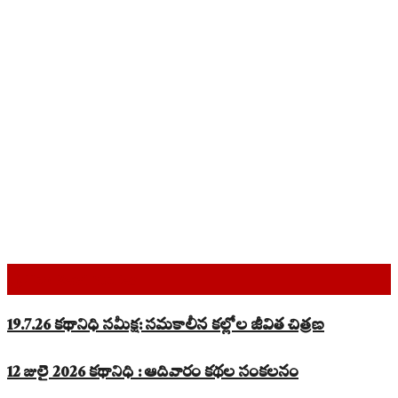
Top Read Stories
19.7.26 కథానిధి సమీక్ష: సమకాలీన కల్లోల జీవిత చిత్రణ
12 జులై 2026 కథానిధి : ఆదివారం కథల సంకలనం