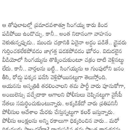
ఆ తోపులాటల్లో ప్రమాదవశాత్తూ సింగయ్య కారు కింద
పడిపోయి ఉండొచ్చు. కానీ.. అంత నిదానంగా వాహనం
వెళుతున్నప్పుడు.. ముందు చక్రానికి ఏదైనా అడ్డం పడితే.. డ్రైవరు
గుర్తించకలేకపోవడం జాగ్రత్త పడకపోవడం ఘోరం. విడుదలైన
వీడియోలో సింగయ్యను తొక్కించుకుంటూ చక్రం దాటి వెళ్లినట్టు
లేదు. కానీ.. వార్తలను బట్టి.. సింగయ్యను ఆ గుంపులోని జనం
తీసి, రోడ్డు పక్కన పడేసి వెళ్లిపోయినట్టుగా తెలుస్తోంది.
ఆయనను ఆస్పత్రికి తరలించాలని తమ పార్టీ వారు పూనుకోగా,
అంబులెన్సు వచ్చేదాకా ఆగాలని పోలీసులు చెప్పినట్టుగా వైసీపీ
నేతలు సమర్థించుకుంటున్నారు. అక్కడికేదో వారు ప్రతిపనినీ
పోలీసుల ఆదేశాల మేరకు చేస్తున్నట్టుగా కలర్ ఇస్తున్నారు.
పోలీసు ఆంక్షలను అన్ని రకాలుగా ధిక్కరించిన వారు.. మరో
ధిక్కరణకు పాల్పడలేరా? గాయపడిన తమ సొంత కార్యకర్తను