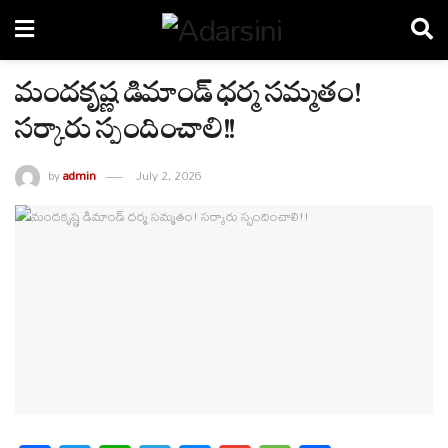
మందకృష్ణ డిమాండ్ ధర్మ సమ్మతం!
సర్కారు స్పందించాలి!!
by
admin
July 2, 2026