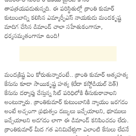
తాపత్రయపడుతున్నది. ఈ పరిస్థితుల్లో క్రాంతి కుమార్
కుటుంబాన్ని కలిసిన ఎమ్మార్పీఎస్ నాయకుడు మందకృష్ణ
మాదిగ చేసిన డిమాండ్ చాలా సహేతుకంగానూ,
ధర్మసమ్మతంగానూ ఉంది!
మందక్రిష్ణ ఏం కోరుతున్నారంటే.. క్రాంతి కుమార్ ఆత్మహత్య
కేసును కూడా సాయికృష్ణ హత్య (లేదా కస్టోడియల్ డెత్)
కేసును దర్యాప్తు చేస్తున్న సిట్ పరిధిలోకి తీసుకురావాలని
అంటున్నారు. క్రాంతికుమార్ కుటుంబానికి న్యాయం జరగడం
అంటే అచ్చంగా ప్రభుత్వం డబ్బులు ఇచ్చేయాలని, భూములు
ఇచ్చేయాలని అడగడం లాగా ఈ డిమాండ్ కనిపించడం లేదు.
క్రాంతికుమార్ మీద గత ఎనిమిదేళ్లుగా ఎలాంటి కేసులు లేవనే