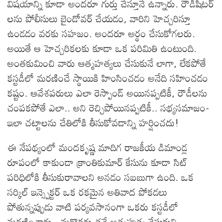
విషయాన్ని కూడా అందరూ గుర్తు చేస్తూనే ఉన్నారు. రౌడీషీటర్
లను పోలీసులు బైండోవర్ చేయడం, వారిని హెచ్చరిస్తూ
ఉండడం వరకు సహజం. అందరూ అర్థం చేసుకోగలరు.
అయితే ఆ హెచ్చరికలకు కూడా ఒక పరిమితి ఉంటుంది.
అంతకుమించి వారు ఆత్మహత్యలు చేసుకునే లాగా, లేకపోతే
కస్టడీలో మరణించే స్థాయికి హింసించడం అనేది సహించడం
కష్టం. ఆవేశపరులు ఎలా రెస్పాండ్ అయినప్పటికీ, రౌడీలను
చంపకపోతే ఎలా.. అని రెచ్చిపోయినప్పటికీ.. సభ్యసమాజం-
ఇలా చట్టాలను చేతిలోకి తీసుకోవడాన్ని హర్షించదు!
ఈ నేపథ్యంలో మందకృష్ణ మాదిగ రాజకీయ డిమాండ్ల
రూపంలో కాకుండా క్రాంతికుమార్ కేసును కూడా సిట్
పరిధిలోకి తీసుకురావాలని అనడం సబబుగా ఉంది. ఒక
సర్కిల్ ఇన్స్పెక్టర్ ఒక రకమైన అతివాద పోకడలు
పోతున్నప్పుడు వాటి పర్యవసానంగా ఒకరు కస్టడీలో
మరణించారు.. మరొకరు తనే ఆత్మహత్య చేసుకుని