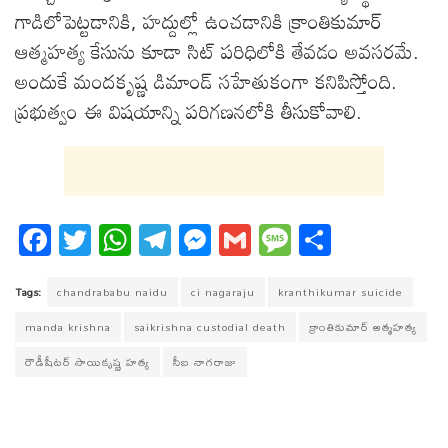
గాడిలోపెట్టడానికి, హద్దుల్లో ఉంచడానికి క్రాంతికుమార్
ఆత్మహత్య కేసును కూడా సిట్ పరిధిలోకి తేవడం అవసరమే.
అందుకే మందకృష్ణ డిమాండ్ సహేతుకంగా కనిపిస్తోంది.
ప్రభుత్వం ఈ విషయాన్ని పరిగణనలోకి తీసుకోవాలి.
Fa
T
W
T
M
G
M
S
ce
wi
ha
el
es
m
es
ha
bo
tt
ts
eg
se
ail
sa
re
Tags:
chandrababu naidu
ci nagaraju
kranthikumar suicide
ok
er
A
ra
ng
ge
manda krishna
saikrishna custodial death
క్రాంతికుమార్ ఆత్మహత్య
pp
m
er
రౌడీషీటర్ సాయికృష్ణ హత్య
సీఐ నాగరాజు