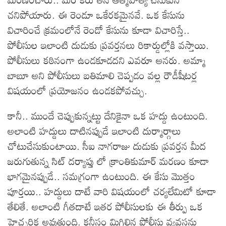
చనిపోయారు. ఈ రెండూ ఒకేరకమైనవే. ఒక కేసును
విచారించే క్రమంలోనే రెండో కేసును కూడా విచారిస్తే..
పోలీసుల ఇలాంటి దుడుకు ప్రవర్తనలు రికార్డుల్లోకి వస్తాయి.
పోలీసులు కఠినంగా ఉండకూడదని ఎవరూ అనరు. అమ్మా
బాబూ అని పోలీసులు బతిమాలి చెప్పడం వల్ల రౌడీషీటర్ల
విషయంలో ప్రయోజనం ఉండకపోవచ్చు.
కానీ.. ముందే చెప్పుకున్నట్టు దేనికైనా ఒక హద్దు ఉంటుంది.
అలాంటి హద్దులు దాటినప్పుడే ఇలాంటి దుర్మార్గాలు
చోటుచేసుకుంటాయి. సీఐ నాగరాజు దుడుకు ప్రవర్తన మీద
జరుగుతున్న సిట్ దర్యాప్తు లో క్రాంతికుమార్ మరణం కూడా
భాగమైనప్పుడే.. సమగ్రంగా ఉంటుంది. ఈ కేసు మొత్తం
పూర్తయి.. హద్దులు దాటే వారి విషయంలో చర్యలేమిటో కూడా
తేలితే. అలాంటి గీతదాటే ఇతర పోలీసులకు ఈ తీర్పు ఒక
హెచ్చరిక అవుతుంది. కనీసం మిగిలిన పోలీసు వ్యవస్థను