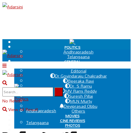
.
POLITICS
Andhrapradesh
Telangaana
GENERAL
EDIT PAGE
Editorial
Dr Govindaraju Chakradhar
Beeraka Ravi
Dr. S Ramu
.
MV Rami Reddy
Suresh Pillai
Politics
No Result
MLN Murty
Deviprasad Obbu
View All Result
Andhrapradesh
Others
MOVIES
CINE REVIEWS
Telangaana
PHOTOS
VIDEOS