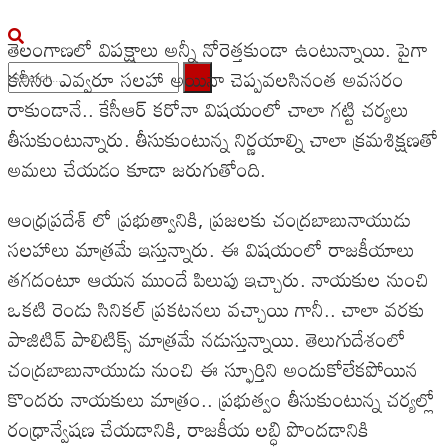
తెలంగాణలో విపక్షాలు అన్నీ నోరెత్తకుండా ఉంటున్నాయి. పైగా
కనీసం ఎవ్వరూ సలహా అయినా చెప్పవలసినంత అవసరం
రాకుండానే.. కేసీఆర్ కరోనా విషయంలో చాలా గట్టి చర్యలు
No Result
తీసుకుంటున్నారు. తీసుకుంటున్న నిర్ణయాల్ని చాలా క్రమశిక్షణతో
View All Result
అమలు చేయడం కూడా జరుగుతోంది.
ఆంధ్రప్రదేశ్ లో ప్రభుత్వానికి, ప్రజలకు చంద్రబాబునాయుడు
సలహాలు మాత్రమే ఇస్తున్నారు. ఈ విషయంలో రాజకీయాలు
తగదంటూ ఆయన ముందే పిలుపు ఇచ్చారు. నాయకుల నుంచి
ఒకటి రెండు సినికల్ ప్రకటనలు వచ్చాయి గానీ.. చాలా వరకు
పాజిటివ్ పాలిటిక్స్ మాత్రమే నడుస్తున్నాయి. తెలుగుదేశంలో
చంద్రబాబునాయుడు నుంచి ఈ స్ఫూర్తిని అందుకోలేకపోయిన
కొందరు నాయకులు మాత్రం.. ప్రభుత్వం తీసుకుంటున్న చర్యల్లో
రంధ్రాన్వేషణ చేయడానికి, రాజకీయ లబ్ధి పొందడానికి