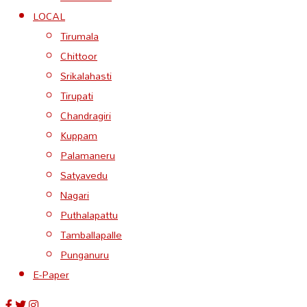
LOCAL
Tirumala
Chittoor
Srikalahasti
Tirupati
Chandragiri
Kuppam
Palamaneru
Satyavedu
Nagari
Puthalapattu
Tamballapalle
Punganuru
E-Paper