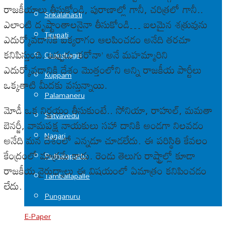
రాజకీయాలు తీసుకోండి, పురాణాల్లో గానీ, చరిత్రలో గానీ..
Srikalahasti
ఎలాంటి దృష్టాంతాలనైనా తీసుకోండి… బలమైన శత్రువును
Tirupati
ఎదుర్కోవడానికి ఐక్యరాగం ఆలపించడం అనేది తరచూ
కనిపిస్తుంది. ఇప్పుడు ‘కరోనా’ అనే మహమ్మారిని
Chandragiri
ఎదుర్కోవడానికి దేశం మొత్తంలోని అన్ని రాజకీయ పార్టీలు
Kuppam
ఒక్కతాటి మీదకు వస్తున్నాయి.
Palamaneru
మోడీ ఒక నిర్ణయం తీసుకుంటే.. సోనియా, రాహుల్, మమతా
Satyavedu
బెనర్జీ, వామపక్ష నాయకులు సహా దానికి అండగా నిలవడం
Nagari
అనేది మన దేశంలో ఎన్నడూ చూడలేదు. ఈ పరిస్థితి కేవలం
కేంద్రంలో మాత్రమే కాదు. రెండు తెలుగు రాష్ట్రాల్లో కూడా
Puthalapattu
రాజకీయ వైరుధ్యాలు ఈ విషయంలో ఏమాత్రం కనిపించడం
Tamballapalle
లేదు.
Punganuru
E-Paper