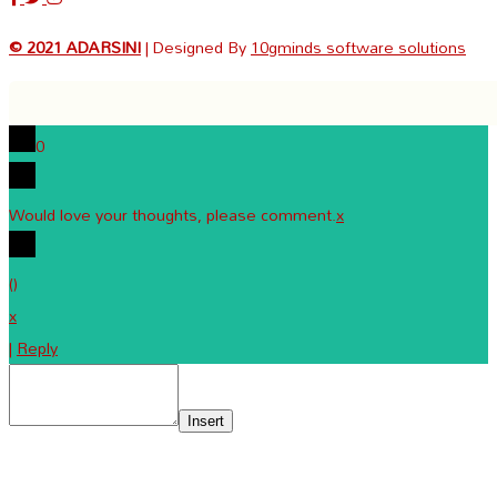
© 2021 ADARSINI
| Designed By
10gminds software solutions
0
Would love your thoughts, please comment.
x
(
)
x
|
Reply
Insert