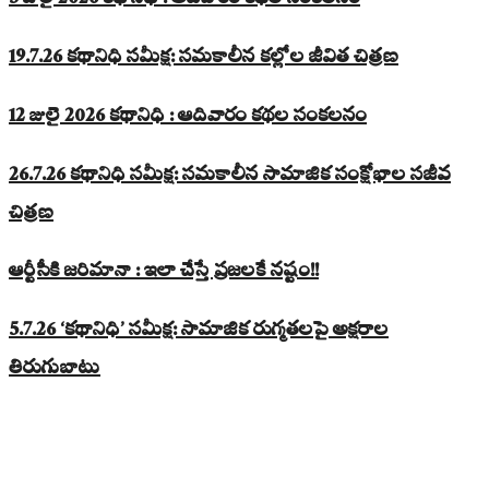
5 జులై 2026 కథానిధి : ఆదివారం కథల సంకలనం
19.7.26 కథానిధి సమీక్ష: సమకాలీన కల్లోల జీవిత చిత్రణ
12 జులై 2026 కథానిధి : ఆదివారం కథల సంకలనం
26.7.26 కథానిధి సమీక్ష: సమకాలీన సామాజిక సంక్షోభాల సజీవ
చిత్రణ
ఆర్టీసీకి జరిమానా : ఇలా చేస్తే ప్రజలకే నష్టం!!
5.7.26 ‘కథానిధి’ సమీక్ష: సామాజిక రుగ్మతలపై అక్షరాల
తిరుగుబాటు