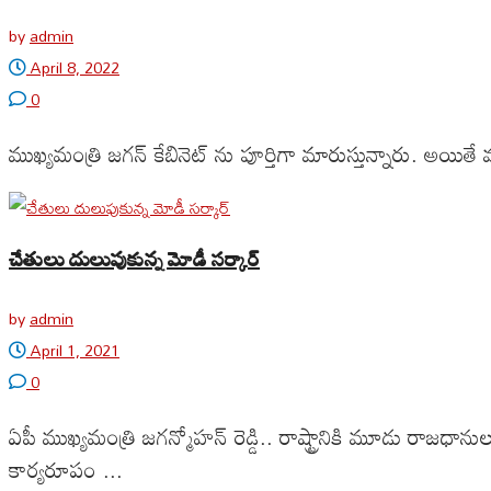
by
admin
April 8, 2022
0
ముఖ్యమంత్రి జగన్ కేబినెట్ ను పూర్తిగా మారుస్తున్నారు. అయ
చేతులు దులుపుకున్న మోడీ సర్కార్
by
admin
April 1, 2021
0
ఏపీ ముఖ్యమంత్రి జగన్మోహన్ రెడ్డి.. రాష్ట్రానికి మూడు రాజధ
కార్యరూపం ...