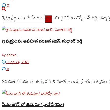
0
175 స్థానాలు మేమే గెలుస్తాం అని వైఎస్ జగన్మోహన్ రెడ్డి అన్నప
No Result
View All Result
గ్రామస్తులను అవమాన పరిచిన జగన్: సుధాకర్ రెడ్డి
by
admin
June 24, 2022
0
తిరుపతి సమీపంలో ఉన్న వకుళ మాత ఆలయ ప్రారంభోత్సవం సందర్భం
సీఎం జగన్ లో భయమా? భావోద్వేగమా?