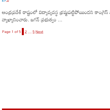
ఆంధ్రప్రదేశ్ రాష్టంలో విద్యావ్యవస్థ భ్రష్టుపట్టిపోయిందని కాం
వ్యాఖ్యానించారు. జగన్ ప్రభుత్వం ...
Page 1 of 5
1
2
…
5
Next