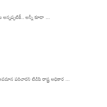
 అన్నప్పటికీ.. అన్నీ కూడా ...
ాన పరిచారని టిడిపి రాష్ట్ర అధికార ...