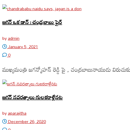
జగన్ ఒక డాన్ : చంద్రబాబు ఫైర్
by
admin
January 5, 2021
0
ముఖ్యమంత్రి జగన్మోహన్ రెడ్డి పై , చంద్రబాబునాయుడు విరుచుకుపడ
జగన్ నవరత్నాలు గులకరాళ్లేనట
by
aparajitha
December 26, 2020
0