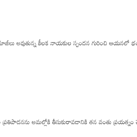
ితే మాజీలు అవుతున్న కీలక నాయకుల స్పందన గురించి ఆయనలో భయాల
ానుల ప్రతిపాదనను అమల్లోకి తీసుకురావడానికి తన వంతు ప్రయత్నం