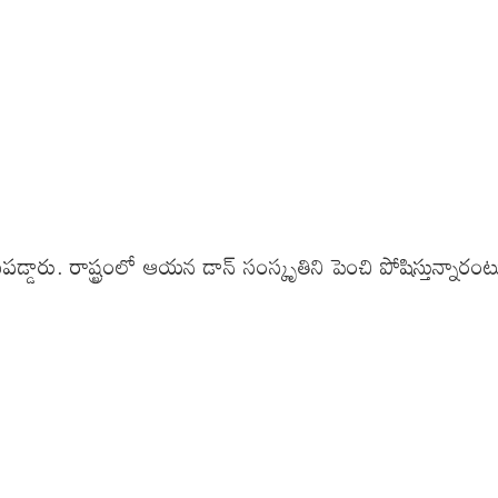
్డారు. రాష్ట్రంలో ఆయన డాన్ సంస్కృతిని పెంచి పోషిస్తున్నారంటూ 