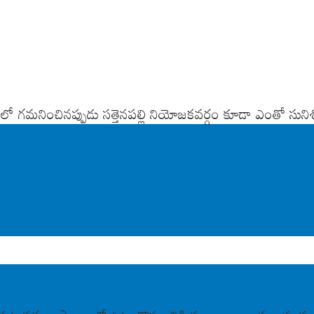
ంలో గమనించినప్పుడు సత్తెనపల్లి నియోజకవర్గం కూడా ఎంతో సునిశ