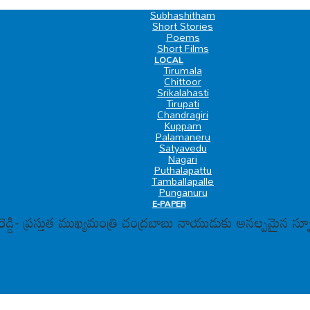
SPECIAL
Subhashitham
Short Stories
Poems
Short Films
LOCAL
Tirumala
Chittoor
Srikalahasti
Tirupati
Chandragiri
Kuppam
Palamaneru
Satyavedu
Nagari
Puthalapattu
Tamballapalle
Punganuru
E-PAPER
డ్డి- ప్రస్తుత ముఖ్యమంత్రి చంద్రబాబు నాయుడుకు అనల్పమైన స్