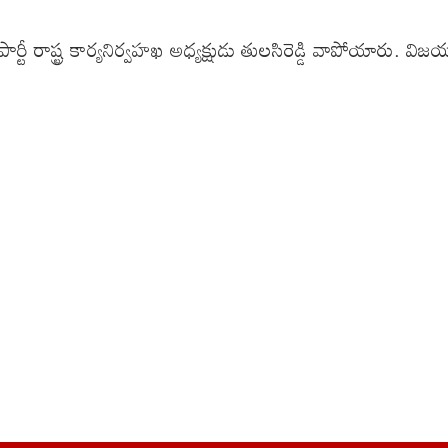
గ్రెస్ పార్టీ రాష్ట్ర కార్యనిర్వహఖ అధ్యక్షుడు తులసిరెడ్డి వాప