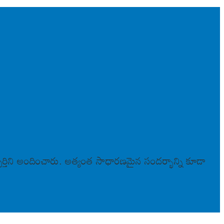
ఫూర్తిని అందించారు. అత్యంత సాధారణమైన సందర్భాన్ని కూడా