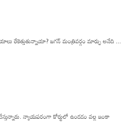
ు రేకెత్తుతున్నాయా? జగన్ మంత్రివర్గం మార్పు అనేది ...
 చేస్తున్నారు. న్యాయపరంగా కోర్టులో ఉండడం వల్ల ఇంకా