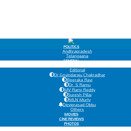
.
POLITICS
Andhrapradesh
Telangaana
GENERAL
EDIT PAGE
Editorial
Dr Govindaraju Chakradhar
Beeraka Ravi
Dr. S Ramu
MV Rami Reddy
Suresh Pillai
MLN Murty
Deviprasad Obbu
Others
MOVIES
CINE REVIEWS
PHOTOS
VIDEOS