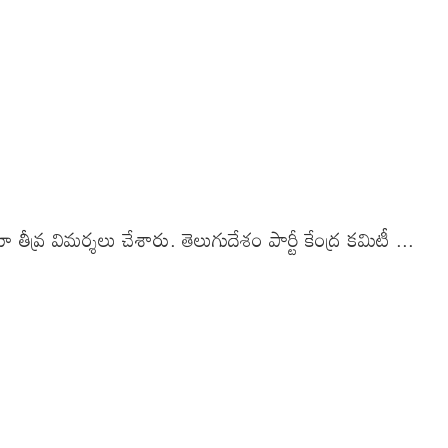
తీవ్ర విమర్శలు చేశారు. తెలుగుదేశం పార్టీ కేంద్ర కమిటీ ...