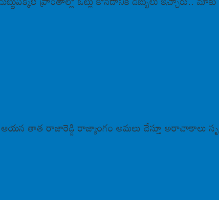
ుట్టుపక్కల ప్రాంతాల్లో ఓట్లు కొనడానికి డబ్బులు ఇచ్చారు.. మాకు
న తాత రాజారెడ్డి రాజ్యాంగం అమలు చేస్తూ అరాచాకాలు సృష్టి