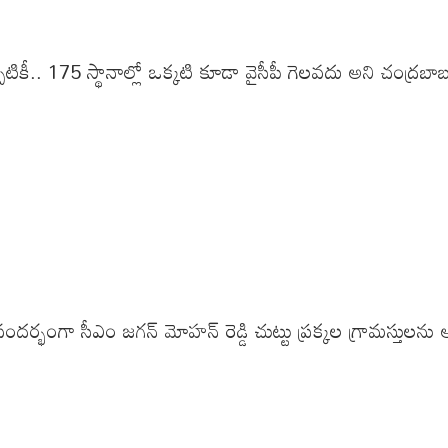
్పటికీ.. 175 స్థానాల్లో ఒక్కటి కూడా వైసీపీ గెలవదు అని చంద్రబాబు
గా సీఎం జగన్ మోహన్ రెడ్డి చుట్టు ప్రక్కల గ్రామస్తులను అవమ