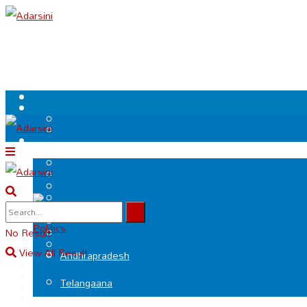
.
Politics
No Result
View All Result
Andhrapradesh
Telangaana