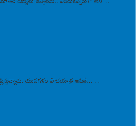
 మాత్రం డబ్బులు ఇవ్వలేదు.. ఎందుకివ్వరు?’’ అని ...
స్తున్నాడు. యువగళం పాదయాత్ర ఆపితే... ...