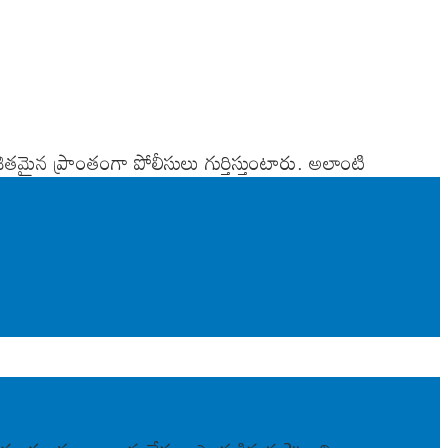
ితమైన ప్రాంతంగా పోలీసులు గుర్తిస్తుంటారు. అలాంటి