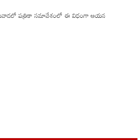
ోయారు. విజయవాడలో పత్రికా సమావేశంలో ఈ విధంగా ఆయన