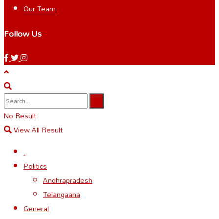
Our Team
Follow Us
No Result
View All Result
.
Politics
Andhrapradesh
Telangaana
General