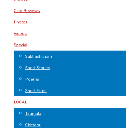
Cine Reviews
Photos
Videos
Special
Subhashitham
Short Stories
Poems
Short Films
LOCAL
Tirumala
Chittoor