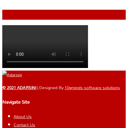
VIDEO
© 2021 ADARSINI
| Designed By
10gminds software solutions
Navigate Site
About Us
Contact Us