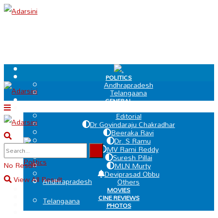
.
POLITICS
Andhrapradesh
Telangaana
GENERAL
EDIT PAGE
Editorial
Dr Govindaraju Chakradhar
Beeraka Ravi
Dr. S Ramu
.
MV Rami Reddy
Suresh Pillai
Politics
No Result
MLN Murty
Deviprasad Obbu
View All Result
Andhrapradesh
Others
MOVIES
CINE REVIEWS
Telangaana
PHOTOS
VIDEOS