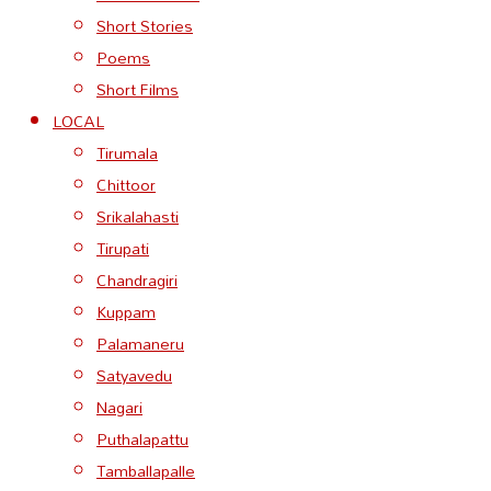
Short Stories
Poems
Short Films
LOCAL
Tirumala
Chittoor
Srikalahasti
Tirupati
Chandragiri
Kuppam
Palamaneru
Satyavedu
Nagari
Puthalapattu
Tamballapalle