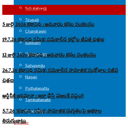
Srikalahasti
Top Read Stories
Tirupati
5 జులై 2026 కథానిధి : ఆదివారం కథల సంకలనం
Chandragiri
19.7.26 కథానిధి సమీక్ష: సమకాలీన కల్లోల జీవిత చిత్రణ
Kuppam
Palamaneru
12 జులై 2026 కథానిధి : ఆదివారం కథల సంకలనం
Satyavedu
26.7.26 కథానిధి సమీక్ష: సమకాలీన సామాజిక సంక్షోభాల సజీవ
Nagari
చిత్రణ
Puthalapattu
ఆర్టీసీకి జరిమానా : ఇలా చేస్తే ప్రజలకే నష్టం!!
Tamballapalle
Punganuru
5.7.26 ‘కథానిధి’ సమీక్ష: సామాజిక రుగ్మతలపై అక్షరాల
తిరుగుబాటు
E-Paper