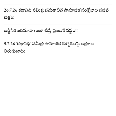
26.7.26 కథానిధి సమీక్ష: సమకాలీన సామాజిక సంక్షోభాల సజీవ
చిత్రణ
ఆర్టీసీకి జరిమానా : ఇలా చేస్తే ప్రజలకే నష్టం!!
5.7.26 ‘కథానిధి’ సమీక్ష: సామాజిక రుగ్మతలపై అక్షరాల
తిరుగుబాటు