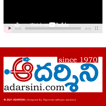
00:00
39:55
© 2021 ADARSINI
| Designed By
10gminds software solutions