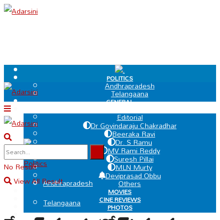
.
POLITICS
Andhrapradesh
Telangaana
GENERAL
EDIT PAGE
Editorial
Dr Govindaraju Chakradhar
Beeraka Ravi
Dr. S Ramu
.
MV Rami Reddy
Suresh Pillai
Politics
No Result
MLN Murty
Deviprasad Obbu
View All Result
Andhrapradesh
Others
MOVIES
CINE REVIEWS
Telangaana
PHOTOS
VIDEOS