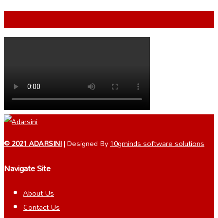
VIDEO
© 2021 ADARSINI
| Designed By
10gminds software solutions
Navigate Site
About Us
Contact Us