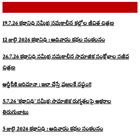
Top Read Stories
19.7.26 కథానిధి సమీక్ష: సమకాలీన కల్లోల జీవిత చిత్రణ
12 జులై 2026 కథానిధి : ఆదివారం కథల సంకలనం
26.7.26 కథానిధి సమీక్ష: సమకాలీన సామాజిక సంక్షోభాల సజీవ
చిత్రణ
ఆర్టీసీకి జరిమానా : ఇలా చేస్తే ప్రజలకే నష్టం!!
5.7.26 ‘కథానిధి’ సమీక్ష: సామాజిక రుగ్మతలపై అక్షరాల
తిరుగుబాటు
5 జులై 2026 కథానిధి : ఆదివారం కథల సంకలనం