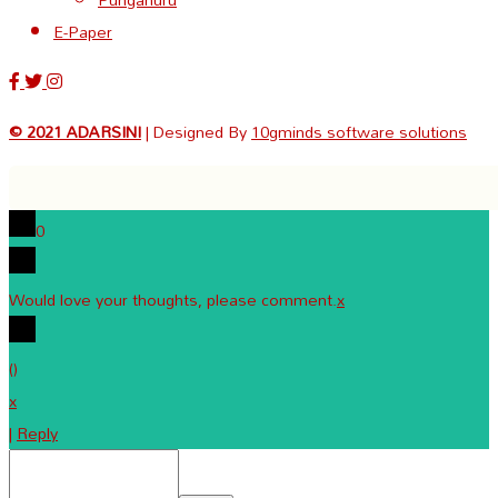
E-Paper
© 2021 ADARSINI
| Designed By
10gminds software solutions
0
Would love your thoughts, please comment.
x
(
)
x
|
Reply