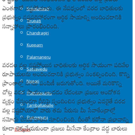
ఎంతగానో నష్టపోయారు. ఈ నేపధ్యంలో వరద బాధితులకు
Srikalahasti
ప్రభుత్వం నష్టపరిహారంగా ఆర్ధిక సాయాన్ని అందించడానికి
Tirupati
సన్నాహాలు ప్రారంభించింది.
Chandragiri
Kuppam
Palamaneru
వరదల వల్ల నష్టపోయిన బాధితులకు ఆర్ధిక సాయంగా పదివేల
Satyavedu
రూపాయలను అందించడానికి ప్రభుత్వం సంకల్పించింది. కొన్ని
Nagari
ప్రాంతాల్లో నగదు పంపిణీ జరుగుతోంది. అయితే మరికొన్ని
చోట్ల వరద సాయం అందడం లేదంటూ ప్రజలు ఆందోళన
Puthalapattu
వ్యక్తం చేస్తుండగా దీనిపై స్పందించిన ప్రభుత్వం ఎవరైతే వరద
Tamballapalle
వల్ల నష్టపోయారో వారు తమ పేరును మీ సేవాకేంద్రాల్లో
Punganuru
నమోదు చేసుకోవాలని సూచించింది. దీంతో కరోనా ప్రభావాన్ని
కూడా లెక్కచేయకుండా ప్రజలు మీసేవా కేంద్రాల వద్ద బారులు
E-Paper