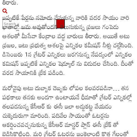
తీరారు.
ఇప్పటికే పేర్లను నమోదు చేసుకున్న వారికి వదర సాయం వారి
ఖాతాల్లో జమ అవుతోందని తెలుసుకున్న ప్రజలు గంపెడు
ఆశలతో మీసేవా కేంద్రాల వద్ద బారులు తీరారు. అయితే అటు
No Result
ప్రజల, ఇటు ప్రభుత్వ ఆశలపై ఎన్నికల కమీషన్ నీళ్లు చల్లేసింది.
View All Result
డిసెంబరు 1న గ్రేటర్ ఎన్నికలు జరగనున్న నేపద్యంలో ఎన్నికల
కమిషన్ ఇప్పటికే ఎన్నికల షెడ్యూల్ ను విడుదల చేసింది. దీంతో
వరద సాయానికి బ్రేక పడింది.
మరోవైపు అటు దుబ్బాక దెబ్బకు లోపల కలవరపడినా… తన
పథకాలు తనకు అండగా ఉంటాయనే ధీమాతో గ్రేటర్ ఎన్నికల్లో
తలపడనున్న కేసీఆర్ కు ఈసీ ఇలా అడ్డుకట్ట వేయడం
చుక్కెదురుగా మారింది. పదివేల సాయంతో ఓటర్లను
ఆకర్షించవచ్చనుకున్న కేసీఆర్ మాస్టర్ ప్లాన్ ఈసీ బ్రేక్ తో
బెడిసికొట్టింది. మరి గ్రేటర్ ఓటర్లను ఇంకెలాంటి కొత్త గేలంతో