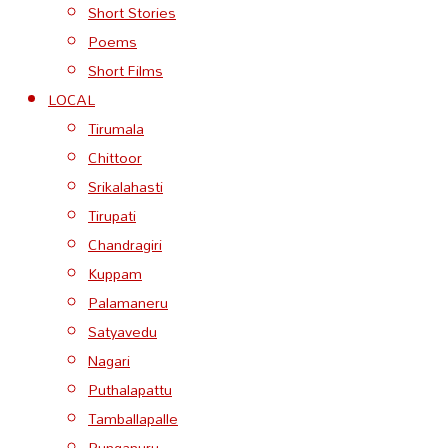
Short Stories
Poems
Short Films
LOCAL
Tirumala
Chittoor
Srikalahasti
Tirupati
Chandragiri
Kuppam
Palamaneru
Satyavedu
Nagari
Puthalapattu
Tamballapalle
Punganuru