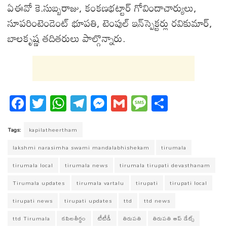
ఏఈవో కె.సుబ్బరాజు, కంకణభట్టార్ గోవిందాచార్యులు,
సూప‌రింటెండెంట్ భూప‌తి, టెంపుల్ ఇన్‌స్పెక్ట‌ర్లు రవికుమార్,
బాలకృష్ణ తదితరులు పాల్గొన్నారు.
Fa
T
W
T
M
G
M
S
ce
wi
ha
el
es
m
es
ha
bo
tt
ts
eg
se
ail
sa
re
Tags:
kapilatheertham
ok
er
A
ra
ng
ge
lakshmi narasimha swami mandalabhishekam
tirumala
pp
m
er
tirumala local
tirumala news
tirumala tirupati devasthanam
Tirumala updates
tirumala vartalu
tirupati
tirupati local
tirupati news
tirupati updates
ttd
ttd news
ttd Tirumala
కపిలతీర్థం
టీటీడీ
తిరుపతి
తిరుపతి అప్ డేట్స్