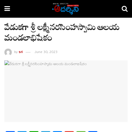
వేడుకగా శ్రీ లక్ష్మీనరసింహస్వామి ఆలయ
మండలాభిషేకం
by
sri
June 30, 2023