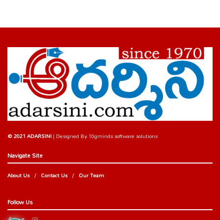
© 2021 ADARSINI
| Designed By
10gminds software solutions
Navigate Site
About Us
Contact Us
Our Team
Follow Us