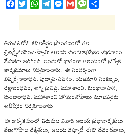
Fa
T
W
T
M
G
M
S
ce
wi
ha
el
es
m
es
ha
bo
tt
ts
eg
se
ail
sa
re
ok
er
A
ra
ng
ge
pp
m
er
తిరుపతిలోని కపిలతీర్థం ప్రాంగణంలో గల
శ్రీలక్ష్మీనరసింహస్వామి ఆలయ మండలాభిషేకం శుక్రవారం
వేడుకగా జరిగింది. ఇందులో భాగంగా ఆలయంలో ప్రత్యేక
కార్యక్రమాలు నిర్వహించారు. ఈ సందర్భంగా
విష్వక్సేనారాధన, పుణ్యాహవచనం, యజమాని సంకల్పం,
రక్షాబంధనం, అగ్ని ప్రతిష్ట, మహాశాంతి, కుంభావాహన,
కుంభారాధన, మహాశాంతి హోమంతోపాటు మూలవర్లకు
అభిషేకం నిర్వహించారు.
ఈ కార్య‌క్ర‌మంలో తిరుమల శ్రీవారి ఆలయ ప్రధానార్చకులు
వేణుగోపాల దీక్షితులు, ఆల‌య డెప్యూటీ ఈవో దేవేంద్ర‌బాబు,