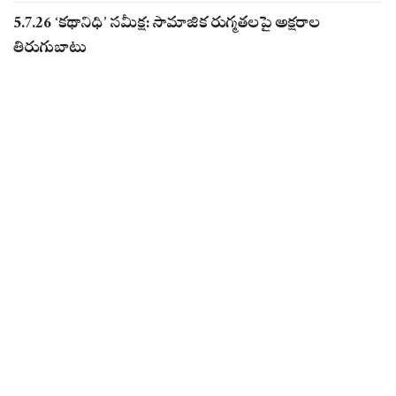
5.7.26 ‘కథానిధి’ సమీక్ష: సామాజిక రుగ్మతలపై అక్షరాల
తిరుగుబాటు