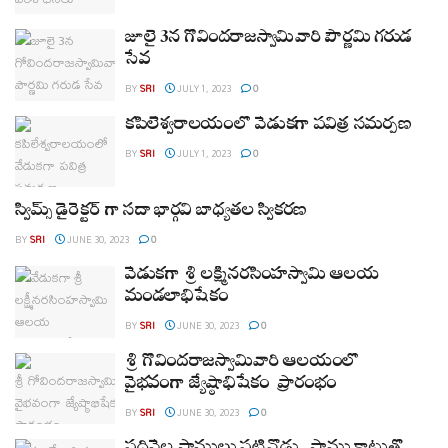
జూలై 3న గోవిందరాజస్వామివారి పౌర్ణమి గరుడ
సేవ
BY
SRI
JULY 1, 2023
0
కపిలేశ్వరాలయంలో వేడుక‌గా ప‌విత్ర స‌మ‌ర్ప‌ణ‌
BY
SRI
JULY 1, 2023
0
స్విమ్స్ డైరెక్టర్ గా సదా భార్గవి బాధ్యతల స్వీకరణ
BY
SRI
JUNE 30, 2023
0
వేడుకగా శ్రీ లక్ష్మీనరసింహస్వామి ఆలయ
మండలాభిషేకం
BY
SRI
JUNE 30, 2023
0
శ్రీ గోవిందరాజస్వామివారి ఆలయంలో
వైభవంగా జ్యేష్ఠాభిషేకం ప్రారంభం
BY
SRI
JUNE 30, 2023
0