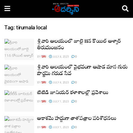
Tag:
tirumala local
శ్రీవారి ఆలయంలో జూలై 11న కోయిల్‌ ఆళ్వార్‌
తిరుమంజనం
BY
SRI
JULY 4, 2023
0
శ్రీవారి ఆలయంలో వైభవంగా ఆషాడ మాస గురు
పౌర్ణమి గరుడ సేవ
BY
SRI
JULY 4, 2023
0
టీటీడీ జూనియర్ కళాశాలల్లో ప్రవేశాలు
BY
SRI
JULY 1, 2023
0
ఆకాశమే హద్దుగా తాళ పత్రాల పరిశోధనలు
BY
SRI
JULY 1, 2023
0