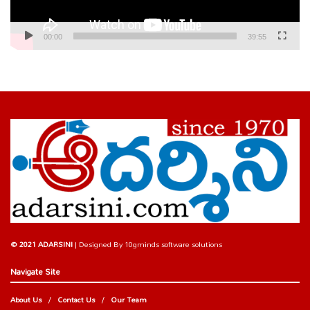
00:00
39:55
© 2021 ADARSINI
| Designed By
10gminds software solutions
Navigate Site
About Us
Contact Us
Our Team