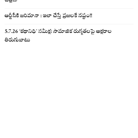
చిత్రణ
ఆర్టీసీకి జరిమానా : ఇలా చేస్తే ప్రజలకే నష్టం!!
5.7.26 ‘కథానిధి’ సమీక్ష: సామాజిక రుగ్మతలపై అక్షరాల
తిరుగుబాటు