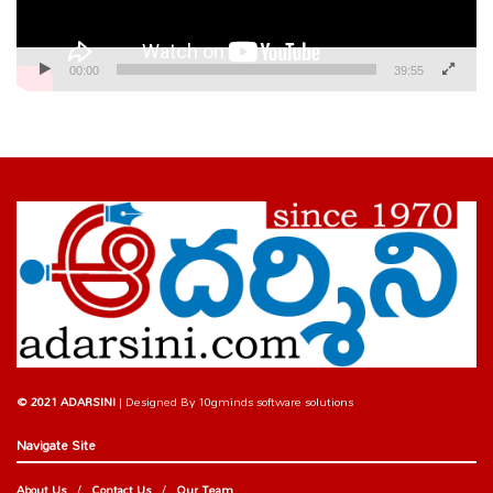
00:00
39:55
© 2021 ADARSINI
| Designed By
10gminds software solutions
Navigate Site
About Us
Contact Us
Our Team