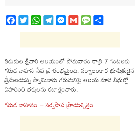
Fa
T
W
T
M
G
M
S
ce
wi
ha
el
es
m
es
ha
bo
tt
ts
eg
se
ail
sa
re
ok
er
A
ra
ng
ge
pp
m
er
తిరుమల శ్రీవారి ఆలయంలో సోమవారం రాత్రి 7 గంటలకు
గరుడ వాహన సేవ ప్రారంభమైంది. సర్వాలంకార భూషితుడైన
శ్రీమలయప్ప స్వామివారు గరుడునిపై ఆలయ మాడ వీధుల్లో
విహరించి భక్తులను కటాక్షించారు.
గ‌రుడ వాహ‌నం – స‌ర్వ‌పాప ప్రాయ‌శ్చిత్తం