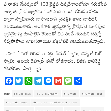
పౌరాణిక నేపథ్యంలో 108 వైష్ణవ దివ్యదేశాలలోనూ గరుడసేవ
అత్యంత ప్రాముఖ్యతను సంతరించుకుంది. గరుడవాహనం
ద్వారా స్వామివారు దాసానుదాస ప్రపత్తికి తాను దాసుడని
తెలియజెబుతారు. అంతేగాక జ్ఞానవైరాగ్య ప్రాప్తికోరే మానవులు
జ్ఞానవైరాగ్య రూపాలైన రెక్కలతో విహరించే గరుడుని దర్శిస్తే
సర్వపాపాలు తొలగుతాయని భక్తకోటికి తెలియజెబుతున్నాడు.
వాహన సేవలో తిరుమల పెద్ద జీయర్ స్వామి, చిన్న జీయర్
స్వామి, ఆల‌య డెప్యూటీ ఈవో లోకనాథం, విజిఓ బాలిరెడ్డి
త‌దిత‌రులు పాల్గొన్నారు.
Fa
T
W
T
M
G
M
S
ce
wi
ha
el
es
m
es
ha
bo
tt
ts
eg
se
ail
sa
re
Tags:
garuda seva
guru pournami
tirumala
tirumala local
ok
er
A
ra
ng
ge
tirumala news
tirumala tirupati devasthanam