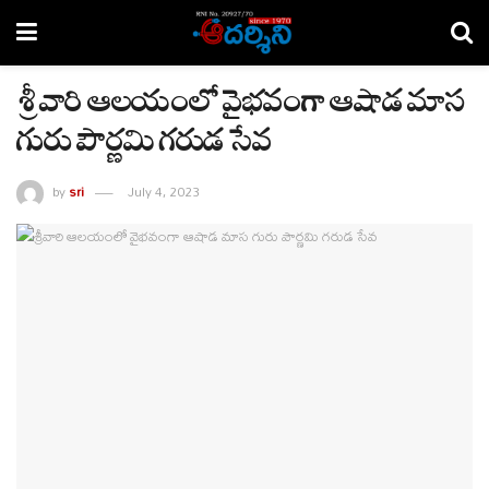
శ్రీవారి ఆలయంలో వైభవంగా ఆషాడ మాస
గురు పౌర్ణమి గరుడ సేవ
by
sri
July 4, 2023