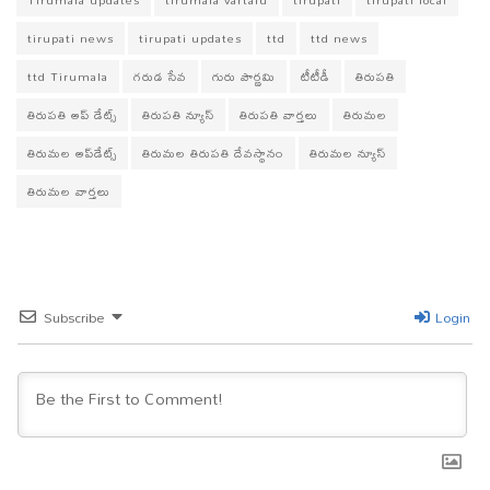
pp
m
er
Tirumala updates
tirumala vartalu
tirupati
tirupati local
tirupati news
tirupati updates
ttd
ttd news
ttd Tirumala
గరుడ సేవ
గురు పౌర్ణమి
టీటీడీ
తిరుపతి
తిరుపతి అప్ డేట్స్
తిరుపతి న్యూస్
తిరుపతి వార్తలు
తిరుమల
తిరుమల అప్‌డేట్స్
తిరుమల తిరుపతి దేవస్థానం
తిరుమల న్యూస్
తిరుమల వార్తలు
Subscribe
Login