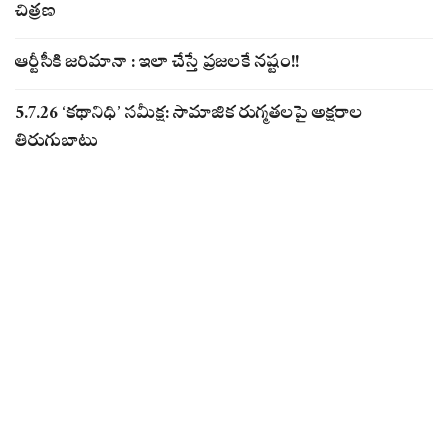
చిత్రణ
ఆర్టీసీకి జరిమానా : ఇలా చేస్తే ప్రజలకే నష్టం!!
5.7.26 ‘కథానిధి’ సమీక్ష: సామాజిక రుగ్మతలపై అక్షరాల
తిరుగుబాటు