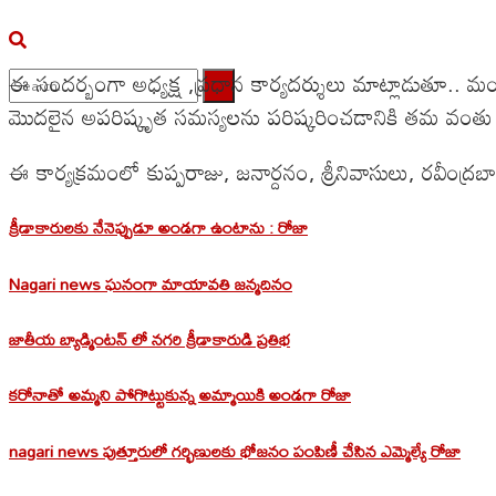
ఈ సందర్బంగా అధ్యక్ష ,ప్రధాన కార్యదర్శులు మాట్లాడుతూ.
మొదలైన అపరిష్కృత సమస్యలను పరిష్కరించడానికి తమ వంతు కృ
No Result
ఈ కార్యక్రమంలో కుప్పరాజు, జనార్దనం, శ్రీనివాసులు, రవీంద
View All Result
క్రీడాకారులకు నేనెప్పుడూ అండగా ఉంటాను : రోజా
Nagari news ఘనంగా మాయావతి జన్మదినం
జాతీయ బ్యాడ్మింటన్ లో నగరి క్రీడాకారుడి ప్రతిభ
కరోనాతో అమ్మని పోగొట్టుకున్న అమ్మాయికి అండగా రోజా
nagari news పుత్తూరులో గర్భిణులకు భోజనం పంపిణీ చేసిన ఎమ్మెల్యే రోజా