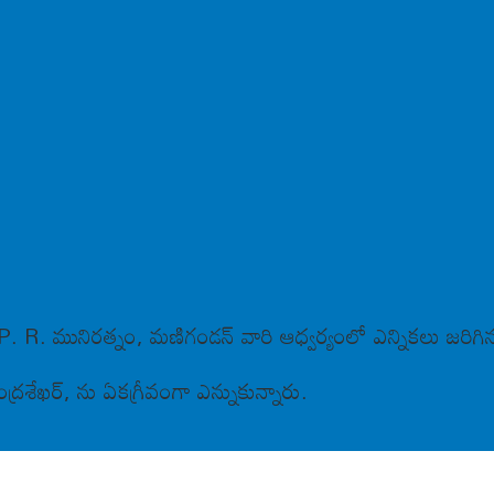
 R. మునిరత్నం, మణిగండన్ వారి ఆధ్వర్యంలో ఎన్నికలు జరిగిన
ద్రశేఖర్, ను ఏకగ్రీవంగా ఎన్నుకున్నారు.