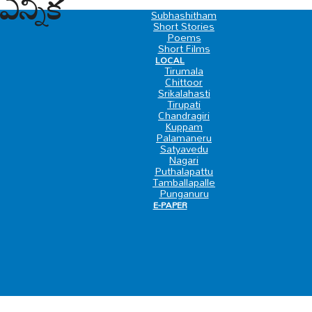
న్నిక
SPECIAL
Subhashitham
Short Stories
Poems
Short Films
LOCAL
Tirumala
Chittoor
Srikalahasti
Tirupati
Chandragiri
Kuppam
Palamaneru
Satyavedu
Nagari
Puthalapattu
Tamballapalle
Punganuru
E-PAPER