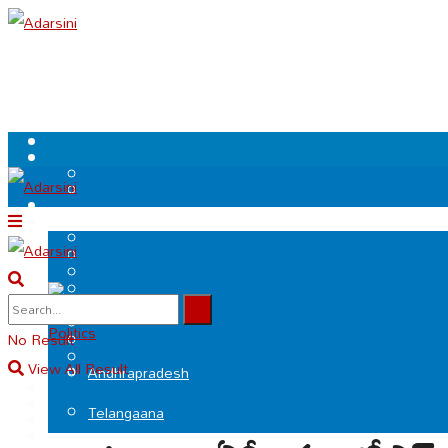
.
Politics
No Result
View All Result
Andhrapradesh
Telangaana