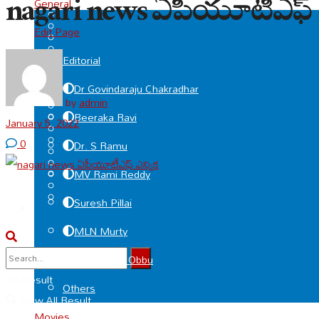
nagari news ఏపీయూటీఎఫ్ ఎ
General
Edit Page
Editorial
Dr Govindaraju Chakradhar
by
admin
Beeraka Ravi
January 5, 2022
0
Dr. S Ramu
MV Rami Reddy
Suresh Pillai
MLN Murty
Deviprasad Obbu
No Result
Others
View All Result
Movies