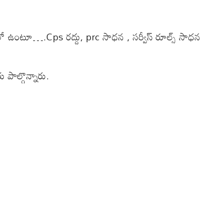
లో ఉంటూ….Cps రద్దు, prc సాధన , సర్వీస్ రూల్స్ సాధన
పాల్గొన్నారు.