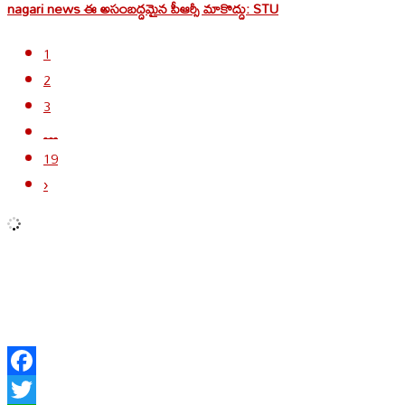
nagari news ఈ అసంబద్దమైన పీఆర్సీ మాకొద్దు: STU
1
2
3
…
19
›
Facebook