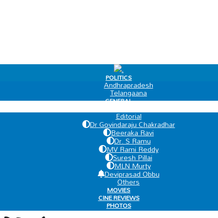
.
POLITICS
Andhrapradesh
Telangaana
GENERAL
EDIT PAGE
Editorial
Dr Govindaraju Chakradhar
Beeraka Ravi
Dr. S Ramu
MV Rami Reddy
Suresh Pillai
MLN Murty
Deviprasad Obbu
Others
MOVIES
CINE REVIEWS
PHOTOS
VIDEOS