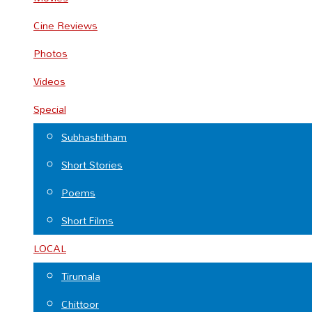
Cine Reviews
Photos
Videos
Special
Subhashitham
Short Stories
Poems
Short Films
LOCAL
Tirumala
Chittoor