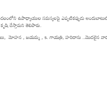
. మండలంలోని ఉపాధ్యాయుల సమస్యలపై ఎప్పటికప్పుడు అందుబాటు
షి చేస్తామని తెలిపారు.
్రబాబు, మోహన , జయమ్మ , s. గాయత్రి, హరిదాసు ..మొదలైన వారు 