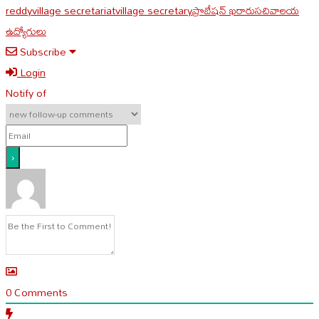
reddy
village secretariat
village secretary
ప్రొబేషన్ ఖరారు
సచివాలయ
ఉద్యోగులు
Subscribe
Login
Notify of
0
Comments