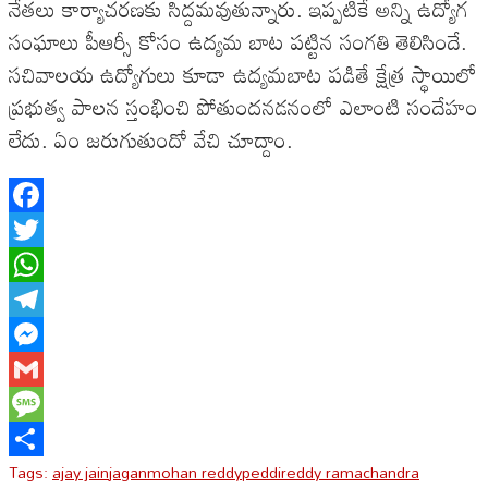
నేతలు కార్యాచరణకు సిద్దమవుతున్నారు. ఇప్పటికే అన్ని ఉద్యోగ
సంఘాలు పీఆర్సీ కోసం ఉద్యమ బాట పట్టిన సంగతి తెలిసిందే.
సచివాలయ ఉద్యోగులు కూడా ఉద్యమబాట పడితే క్షేత్ర స్థాయిలో
ప్రభుత్వ పాలన స్తంభించి పోతుందనడనంలో ఎలాంటి సందేహం
లేదు. ఏం జరుగుతుందో వేచి చూద్దాం.
Facebook
Twitter
WhatsApp
Telegram
Messenger
Gmail
Message
Tags:
ajay jain
jaganmohan reddy
peddireddy ramachandra
Share