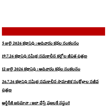
Top Read Stories
5 జులై 2026 కథానిధి : ఆదివారం కథల సంకలనం
19.7.26 కథానిధి సమీక్ష: సమకాలీన కల్లోల జీవిత చిత్రణ
12 జులై 2026 కథానిధి : ఆదివారం కథల సంకలనం
26.7.26 కథానిధి సమీక్ష: సమకాలీన సామాజిక సంక్షోభాల సజీవ
చిత్రణ
ఆర్టీసీకి జరిమానా : ఇలా చేస్తే ప్రజలకే నష్టం!!