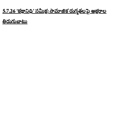
5.7.26 ‘కథానిధి’ సమీక్ష: సామాజిక రుగ్మతలపై అక్షరాల
తిరుగుబాటు