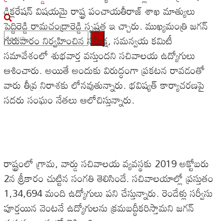
డిక్లరేషన్ విషయమై రాష్ట్ర పంచాయతీరాజ్ శాఖ మాత్యులు
పెద్దిరెడ్డి రామచంద్రారెడ్డి స్పష్టత ఇ చ్చారు. ముఖ్యమంత్రి జగన్
గురువారం నిర్వహించిన సమీక్ష, సమన్వయ కమిటీ
సమావేశంలో శుభవార్త వస్తుందని సచివాలయ ఉద్యోగులు
No Result
ఆశించారు. అయితే అందుకు విరుద్ధంగా ప్రకటన రావడంతో
View All Result
వారు తీవ్ర నిరాశకు లోనవుతున్నారు. భవిష్యత్ కార్యాచరణపై
సదరు సంఘం నేతలు ఆలోచిస్తున్నారు.
రాష్ట్రంలో గ్రామ, వార్డు సచివాలయ వ్యవస్థకు 2019 అక్టోబరు
2న శ్రీకారం చుట్టిన సంగతి తెలిసిందే. సచివాలయాల్లో ప్రస్తుతం
1,34,694 మంది ఉద్యోగులు పని చేస్తున్నారు. రెండేళ్లు సర్వీసు
పూర్తయిన వెంటనే ఉద్యోగులను క్రమబద్ధీకరిస్తామని జగన్