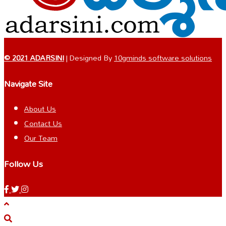
© 2021 ADARSINI
| Designed By
10gminds software solutions
Navigate Site
About Us
Contact Us
Our Team
Follow Us