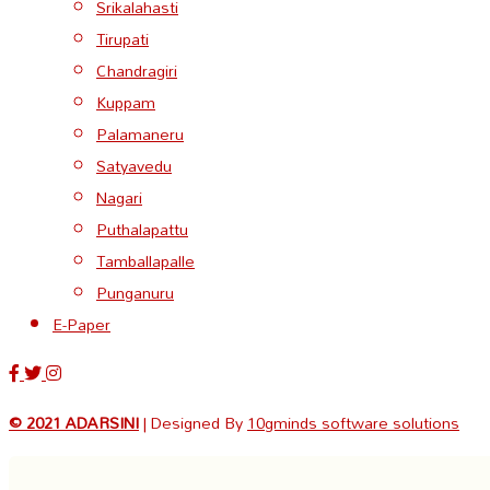
Srikalahasti
Tirupati
Chandragiri
Kuppam
Palamaneru
Satyavedu
Nagari
Puthalapattu
Tamballapalle
Punganuru
E-Paper
© 2021 ADARSINI
| Designed By
10gminds software solutions