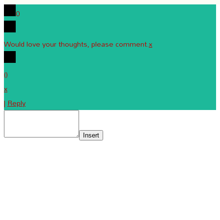
0
Would love your thoughts, please comment.
x
(
)
x
|
Reply
Insert