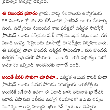
ప్రభుత్వం అప్పట్లో చెప్పింది.
ఈ నిబంధన ప్రకారం
గ్రామ, వార్డు సచివాలయ ఉద్యోగులకు
గత ఏడాది అక్టోబరు 2వ తేదీ నాటికి ప్రొబేషన్ ఖరారు చేయాల్సి
ఉంది. ఉద్యోగులు సంబంధిత శాఖ పరీక్షలో ఉత్తీర్ణత సాధిస్తేనే
ప్రొబేషన్ ఖరారు చేస్తామని మళ్లీ కొత్త నిబంధన విధించింది. గత
ఏడాది ఆగస్టు, సెప్టెంబరు మాసాల్లో ఈ పరీక్షలు నిర్వహించారు.
ఈ పరీక్షల్లో చాలా కొందరు ఉత్తీర్ణత సాధించగా.. మరి కొందరు
ఉత్తీర్ణత సాధించలేక పోయారు. ఇలాంటి వారికి ప్రభుత్వం మరో
అవకాశం ఇచ్చింది. ఇంతవరకు బాగానే ఉంది.
అయితే వీరిని సాకుగా చూపుతూ..
ఉత్తీర్ణత అయిన వారికి కూడా
ప్రొబేషన్ ఖరారు చేయక పోవడం విమర్శలకు దారితీస్తోంది.
అందరికీ ఒకేసారి అనగా ఈ ఏడాది జూన్ తరువాత ప్రొబేషన్
ఖరారు చేస్తామని ఇటీవల ఉద్యోగ సంఘాలతో జరిగిన చర్చల
సందర్భంగా రాష్ట్ర ముఖ్యమంత్రి జగన్ స్వయంగా చెప్పారు.