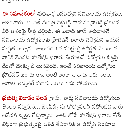
ఈ సమావేశంలో
శుభవార్త వినవచ్చని సచివాలయ ఉద్యోగులు
ఆశించారు. అయితే మంత్రి పెద్దిరెడ్డి రామచంద్రారెడ్డి ప్రకటన
వీరి ఆశలపై నీళ్లు చల్లింది. ఈ ఏడాది జూన్ తరువాతనే
సచివాలయ ఉద్యోగులకు ప్రొబేషన్ ఖరారు చేస్తామని ఆయన
స్పష్టత ఇచ్చారు. శాఖాపరమైన పరీక్షల్లో ఉత్తీర్ణత సాధించిన
వారికి మొదట ప్రొబేషన్ ఖరారు చేయాలనే ఉద్యోగుల విజ్ఞప్తి
దీంతో వెనక్కు పోయినట్లైంది. అంటే సచివాలయ ఉద్యోగుల
ప్రొబేషన్ ఖరారు కావాలంటే ఇంకా దాదాపు ఆరు నెలలు
ఆగాలి. ఇప్పటికే మూడు నెలలు గడచి పోయాయి.
ప్రభుత్వ విధానం వలన
గ్రామ, వార్డు సచివాలయ ఉద్యోగులు
9నెలల సర్వీసును.. బెనిఫిట్స్ ను కోల్పోవలసి వస్తోందని వారు
ఆవేదన వ్యక్తం చేస్తున్నారు. జూన్ లోపే ప్రొబేషన్ ఖరారు చేసే
విధంగా ప్రభుత్వంపై ఒత్తిడి తేవడానికి ఆ ఉద్యోగ సంఘాల