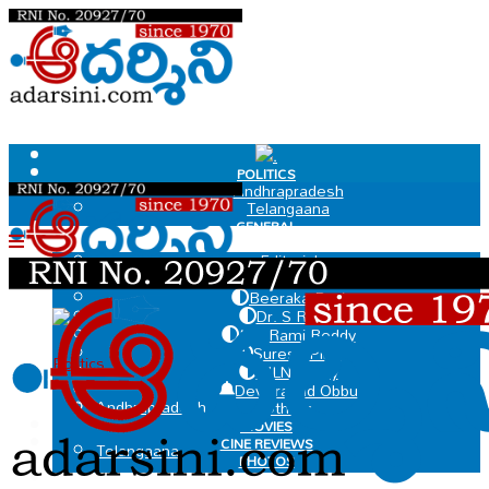
.
POLITICS
Andhrapradesh
Telangaana
GENERAL
EDIT PAGE
Editorial
Dr Govindaraju Chakradhar
Beeraka Ravi
Dr. S Ramu
.
MV Rami Reddy
Suresh Pillai
Politics
MLN Murty
Deviprasad Obbu
Andhrapradesh
Others
MOVIES
CINE REVIEWS
Telangaana
PHOTOS
VIDEOS