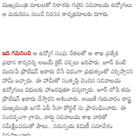
ముఖ్యమంత్రి మాటలతో నిరాశకు గురైన సచివాలయ ఉద్యోగులు
ఆ మరుదినం నుంచే నిరసన కార్యక్రమాలకు దిగారు.
ఇది గమనించి
ఆ ఉద్యోగ సంఘ నేతలతో ఆ శాఖ ప్రత్యేక
ప్రధాన కార్యదర్శి అజయ్ జైన్ చర్చలు జరిపారు. జూన్ కంటే
మునుపే ప్రొబేషన్ ఖరారు చేసే విధంగా ప్రభుత్వంతో చర్చిస్తానని
హామీ ఇచ్చారు. ఈ హామీతో సంతృప్తి చెందిన సచివాలయ
ఉద్యోగులు విధులకు హాజరవుతూ వస్తున్నారు. జూన్ లోపే తమ
ప్రొబేషన్ ఖరారు చేస్తారని ఆశించారు. అయితే గురువారం రాష్ట్ర
ముఖ్యమంత్రి జగన్ ఏపీ సేవా పోర్టల్ ను ప్రారంభించారు. ఈ
సందర్భంగా గ్రామ, వార్డు సచివాలయ శాఖ వారితో
సమీక్షించడంతో పాటు.. సమన్వయ కమిటీ సమావేశం
నిర్వహించారు.