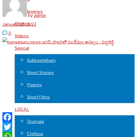
Cine Reviews
by
admin
Photos
January 28, 2022
0
Videos
Special
Subhashitham
Short Stories
Poems
Short Films
LOCAL
Tirumala
Facebook
Chittoor
Twitter