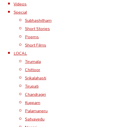
Videos
Special
Subhashitham
Short Stories
Poems
Short Films
LOCAL
Tirumala
Chittoor
Srikalahasti
Tirupati
Chandragiri
Kuppam
Palamaneru
Satyavedu