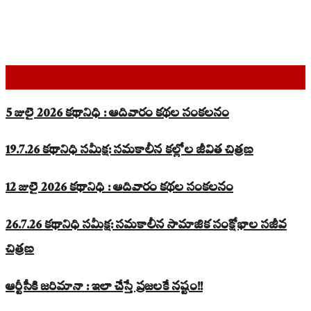
Top Read Stories
5 జులై 2026 కథానిధి : ఆదివారం కథల సంకలనం
19.7.26 కథానిధి సమీక్ష: సమకాలీన కల్లోల జీవిత చిత్రణ
12 జులై 2026 కథానిధి : ఆదివారం కథల సంకలనం
26.7.26 కథానిధి సమీక్ష: సమకాలీన సామాజిక సంక్షోభాల సజీవ
చిత్రణ
ఆర్టీసీకి జరిమానా : ఇలా చేస్తే ప్రజలకే నష్టం!!