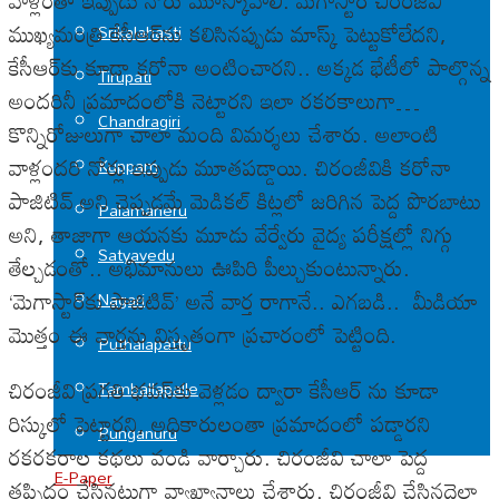
వాళ్లంతా ఇప్పుడు నోరు మూస్కోవాలి. మెగాస్టార్ చిరంజీవి
ముఖ్యమంత్రి కేసీఆర్‌ను కలిసినప్పుడు మాస్క్ పెట్టుకోలేదని,
Srikalahasti
కేసీఆర్‌కు కూడా కరోనా అంటించారని.. అక్కడ భేటీలో పాల్గొన్న
Tirupati
అందరినీ ప్రమాదంలోకి నెట్టారని ఇలా రకరకాలుగా…
Chandragiri
కొన్నిరోజులుగా చాలా మంది విమర్శలు చేశారు. అలాంటి
వాళ్లందరి నోర్లు ఇప్పుడు మూతపడ్డాయి. చిరంజీవికి కరోనా
Kuppam
పాజిటివ్ అని చెప్పడమే మెడికల్ కిట్లలో జరిగిన పెద్ద పొరబాటు
Palamaneru
అని, తాజాగా ఆయనకు మూడు వేర్వేరు వైద్య పరీక్షల్లో నిగ్గు
Satyavedu
తేల్చడంతో.. అభిమానులు ఊపిరి పీల్చుకుంటున్నారు.
‘మెగాస్టార్‌కు పాజిటివ్’ అనే వార్త రాగానే.. ఎగబడి.. మీడియా
Nagari
మొత్తం ఈ వార్తను విస్తృతంగా ప్రచారంలో పెట్టింది.
Puthalapattu
చిరంజీవి ప్రగతి భవన్‌కు వెళ్లడం ద్వారా కేసీఆర్ ను కూడా
Tamballapalle
రిస్కులో పెట్టారని, అధికారులంతా ప్రమాదంలో పడ్డారని
Punganuru
రకరకరాల కథలు వండి వార్చారు. చిరంజీవి చాలా పెద్ద
E-Paper
తప్పిదం చేసినట్లుగా వ్యాఖ్యానాలు చేశారు. చిరంజీవి చేసినదెల్లా