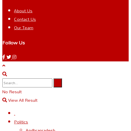
About Us
Contact Us
Our Team
Follow Us
No Result
View All Result
.
Politics
Andhrapradesh