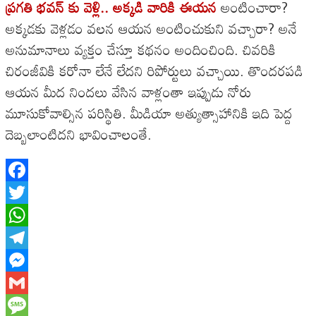
ప్రగతి భవన్ కు వెళ్లి.. అక్కడి వారికి ఈయన
అంటించారా?
అక్కడకు వెళ్లడం వలన ఆయన అంటించుకుని వచ్చారా? అనే
అనుమానాలు వ్యక్తం చేస్తూ కథనం అందించింది. చివరికి
చిరంజీవికి కరోనా లేనే లేదని రిపోర్టులు వచ్చాయి. తొందరపడి
ఆయన మీద నిందలు వేసిన వాళ్లంతా ఇప్పుడు నోరు
మూసుకోవాల్సిన పరిస్థితి. మీడియా అత్యుత్సాహానికి ఇది పెద్ద
దెబ్బలాంటిదని భావించాలంతే.
Facebook
Twitter
WhatsApp
Telegram
Messenger
Gmail