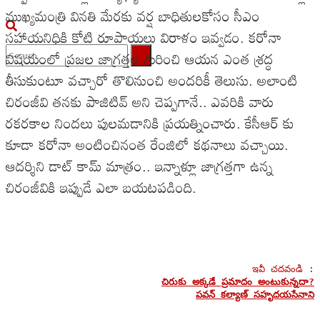
ముఖ్యమంత్రి వినతి మేరకు వర్ష బాధితులకోసం సీఎం
సహాయనిధికి కోటి రూపాయలు విరాళం ఇవ్వడం. కరోనా
విషయంలో ప్రజల జాగ్రత్తల గురించి ఆయన ఎంత శ్రద్ధ
తీసుకుంటూ వచ్చారో తొలినుంచి అందరికీ తెలుసు. అలాంటి
No Result
చిరంజీవి తనకు పాజిటివ్ అని చెప్పగానే.. ఎవరికి వారు
View All Result
రకరకాల నిందలు పులమడానికి ప్రయత్నించారు. కేసీఆర్ కు
కూడా కరోనా అంటించినంత రేంజిలో కథనాలు వచ్చాయి.
ఆదర్శిని డాట్ కామ్ మాత్రం.. ఇన్నాళ్లూ జాగ్రత్తగా ఉన్న
చిరంజీవికి ఇప్పుడే ఎలా బయటపడింది.
చిరుకు అక్కడే ప్రమాదం అంటుకున్నదా?
పవన్ కల్యాణ్ సహృదయసేనాని