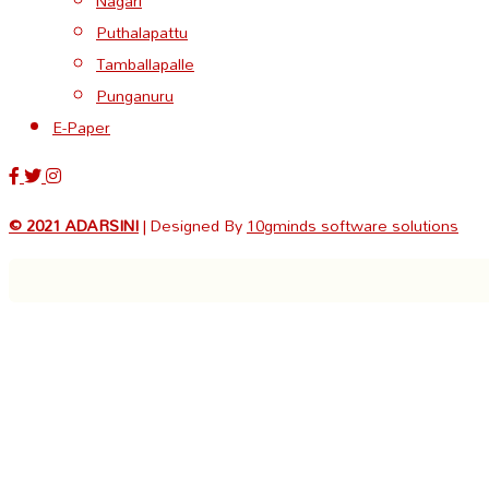
Nagari
Puthalapattu
Tamballapalle
Punganuru
E-Paper
© 2021 ADARSINI
| Designed By
10gminds software solutions