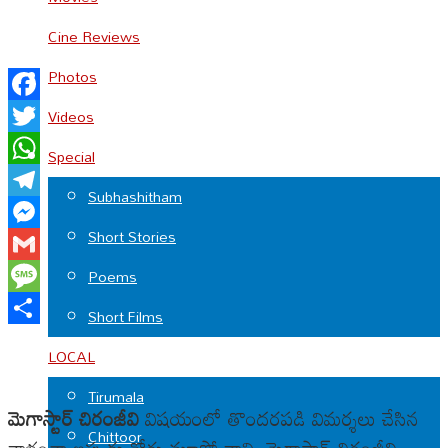
Cine Reviews
Photos
Facebook
Videos
Twitter
Special
WhatsApp
Subhashitham
Telegram
Short Stories
Messenger
Gmail
Poems
Message
Short Films
Share
LOCAL
Tirumala
మెగాస్టార్ చిరంజీవి
విషయంలో తొందరపడి విమర్శలు చేసిన
Chittoor