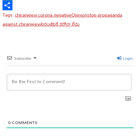
Message
Tags:
chiranjeevi corona negative
Opinion
stop propaganda
Share
against chiranjeevi
చిరంజీవికి కరోనా లేదు
Subscribe
Login
0
COMMENTS