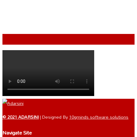
VIDEO
© 2021 ADARSINI
| Designed By
10gminds software solutions
Navigate Site