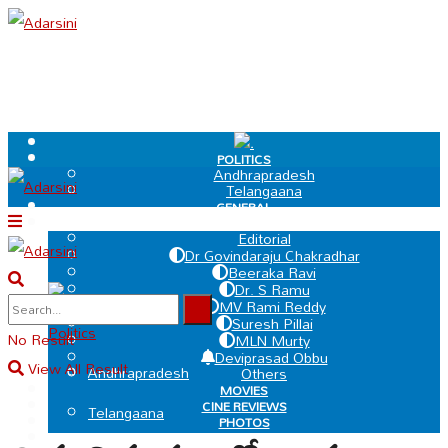
.
POLITICS
Andhrapradesh
Telangaana
GENERAL
EDIT PAGE
Editorial
Dr Govindaraju Chakradhar
Beeraka Ravi
Dr. S Ramu
.
MV Rami Reddy
Suresh Pillai
Politics
No Result
MLN Murty
Deviprasad Obbu
View All Result
Andhrapradesh
Others
MOVIES
CINE REVIEWS
Telangaana
PHOTOS
VIDEOS