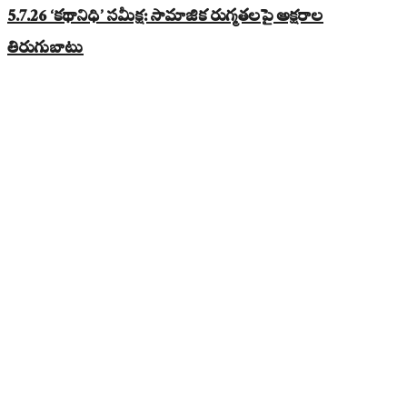
5.7.26 ‘కథానిధి’ సమీక్ష: సామాజిక రుగ్మతలపై అక్షరాల
తిరుగుబాటు