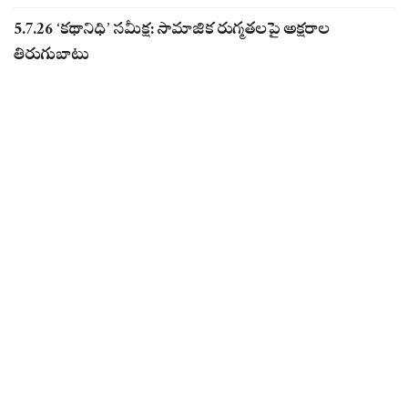
5.7.26 ‘కథానిధి’ సమీక్ష: సామాజిక రుగ్మతలపై అక్షరాల
తిరుగుబాటు