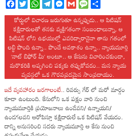
Fa
T
W
T
M
G
M
S
ce
wi
ha
el
es
m
es
ha
కోర్టులో విచారణ జరుగుతూ ఉన్నప్పుడు.. ఆ పిటిషన్
bo
tt
ts
eg
se
ail
sa
re
కక్షిదారులతో తనకు వ్యక్తిగతంగా సంబంధాలున్నా, ఆ
ok
er
A
ra
ng
ge
పిటిషన్ లోని ఉభయుల్లో ఎవరిద్వారానైనా తాను గతంలో
pp
m
er
లబ్ధి పొంది ఉన్నా.. పొందే అవకాశం ఉన్నా.. న్యాయమూర్తి
‘నాట్ బిఫోర్ మీ’ అంటూ.. ఆ కేసును విచారించకుండా,
మరొకరికి అప్పగించి పక్కకు తప్పుకోవడం.. మన న్యాయ
వ్యవస్థలో ఒక గౌరవప్రదమైన సాంప్రదాయం.
ఇదే వ్యవహారం జరగాలంటే.
. రివర్సు గేర్ లో మరో మార్గం
కూడా ఉంటుంది. కేసులోని ఒక పక్షం వారి నుంచి
న్యాయమూర్తికి ప్రయోజనాలు ఉండేవని/ ఉన్నాయని/
ఉండగలవని ఆరోపిస్తూ కక్షిదారులే ఒక పిటిషన్ వేయడం.
దాన్ని అనుసరించి సదరు న్యాయమూర్తి ఆ కేసు నుంచి
తప్పుకునేలా చేయడం.