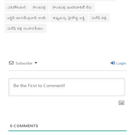
ఎడిటోరియల్
కొండపల్లి
కొండపల్లి మునిసిపాలిటీ కేసు
జస్టిస్ మానవేంద్రనాధ్ రాయ్
తప్పుకున్న హైకోర్టు జడ్జి
సురేష్ పిళ్లె
సురేష్ పిళ్లె సంపాదకీయం
Subscribe
Login
0
COMMENTS