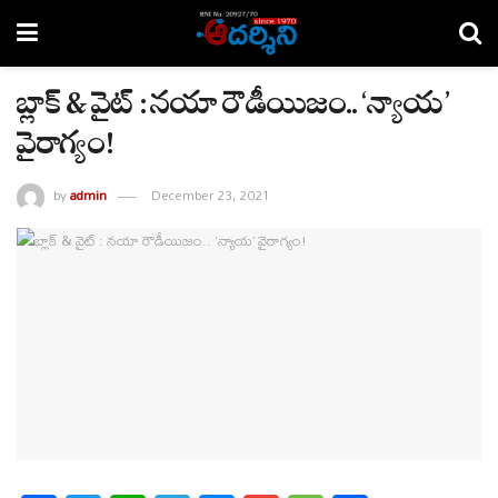
బ్లాక్ & వైట్ : నయా రౌడీయిజం.. ‘న్యాయ’
వైరాగ్యం!
by
admin
December 23, 2021