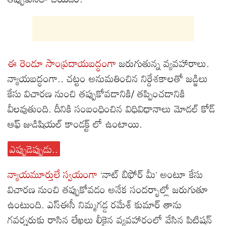
ఈ రెండూ సాంప్రదాయబద్ధంగా
జరుగుతున్న వ్యవహారాలు.
న్యాయబద్ధంగా.. చట్టం అనుమతించిన నిర్దేశకాలతో జడ్జిలు
కేసు విచారణ నుంచి తప్పుకోవడానికి/ తప్పించడానికి
వీలవుతుంది. దీనికి సంబంధించిన విధివిధానాలు మోడల్ కోడ్
ఆఫ్ జుడిషియల్ కాండక్ట్ లో ఉంటాయి.
ఎప్పుడెప్పుడు..
న్యాయమూర్తులే స్వయంగా
‘నాట్ బిఫోర్ మీ’ అంటూ కేసు
విచారణ నుంచి తప్పుకోవడం అనేక సందర్భాల్లో జరుగుతూ
ఉంటుంది. ఎస్ఈసీ నిమ్మగడ్డ రమేశ్ కుమార్ తాను
గవర్నరుకు రాసిన లేఖలు లీకైన వ్యవహారంలో వేసిన పిటిషన్