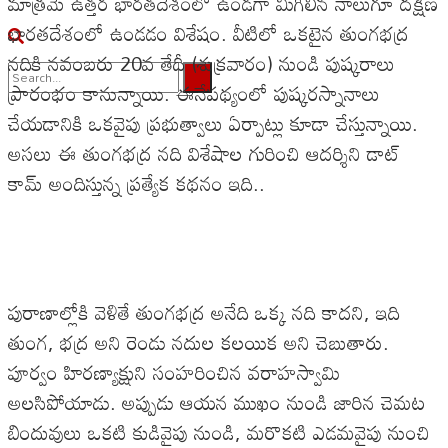
మాత్రమే ఉత్తర భారతదేశంలో ఉండగా మిగిలిన నాలుగూ దక్షిణ
భారతదేశంలో ఉండడం విశేషం. వీటిలో ఒకటైన తుంగభద్ర
నదికి నవంబరు 20వ తేదీ (శుక్రవారం) నుండి పుష్కరాలు
ప్రారంభం కానున్నాయి. ఈనేపథ్యంలో పుష్కరస్నానాలు
No Result
చేయడానికి ఒకవైపు ప్రభుత్వాలు ఏర్పాట్లు కూడా చేస్తున్నాయి.
అసలు ఈ తుంగభద్ర నది విశేషాల గురించి ఆదర్శిని డాట్
View All Result
కామ్ అందిస్తున్న ప్రత్యేక కథనం ఇది..
పురాణాల్లోకి వెళితే తుంగభద్ర అనేది ఒక్క నది కాదని, ఇది
తుంగ, భద్ర అని రెండు నదుల కలయిక అని చెబుతారు.
పూర్వం హిరణ్యాక్షుని సంహరించిన వరాహస్వామి
అలసిపోయాడు. అప్పుడు ఆయన ముఖం నుండి జారిన చెమట
బిందువులు ఒకటి కుడివైపు నుండి, మరొకటి ఎడమవైపు నుంచి