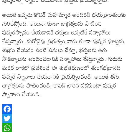
అయితే ఇప్పడు కొవిడ్ మహమ్మారి అందరినీ భయభ్రాంతులకు
గురిచేస్తోంది. అయినా కూడా జాగ్రత్తలను పాటించి
పుష్కరస్నానం చేయడానికి భక్తులు ఇప్పటికే సన్నాహాలు
చేస్తున్నారు. మరోవైపు ప్రభుత్వం వారు కూడా పుష్కర ఘాట్లను
శుభ్రం చేయడం వంటి పనులు చేస్తూ, భక్తులకు తగు
సౌకర్యాలను అందించడానికి సన్నాహాలు చేస్తున్నారు. గురుడు
మకర రాశిలో ప్రవేశించే ఈ శుభతరుణంలో తుంగభద్రానది
పుష్కర స్నానాలు చేయడానికి ప్రయత్నించండి. అయితే తగు
జాగ్రత్తలను పాటించండి. కొవిడ్ బారిన పడకుండా పుష్కర
స్నానాలు చేయండి.
Facebook
Twitter