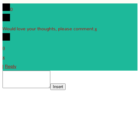
0
Would love your thoughts, please comment.
x
(
)
x
|
Reply
Insert