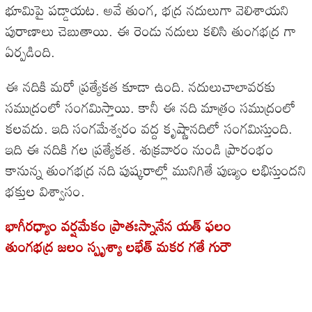
భూమిపై పడ్డాయట. అవే తుంగ, భద్ర నదులుగా వెలిశాయని
పురాణాలు చెబుతాయి. ఈ రెండు నదులు కలిసి తుంగభద్ర గా
ఏర్పడింది.
ఈ నదికి మరో ప్రత్యేకత కూడా ఉంది. నదులుచాలావరకు
సముద్రంలో సంగమిస్తాయి. కానీ ఈ నది మాత్రం సముద్రంలో
కలవదు. ఇది సంగమేశ్వరం వద్ద కృష్ణానదిలో సంగమిస్తుంది.
ఇది ఈ నదికి గల ప్రత్యేకత. శుక్రవారం నుండి ప్రారంభం
కానున్న తుంగభద్ర నది పుష్కరాల్లో మునిగితే పుణ్యం లభిస్తుందని
భక్తుల విశ్వాసం.
భాగీరధ్యాం వర్షమేకం ప్రాతఃస్నానేన యత్ ఫలం
తుంగభద్ర జలం స్పృశ్యా లభేత్ మకర గతే గురౌ