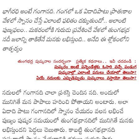
భాగీరధి అంటే గంగానది. గంగలో ఒక ఏడాదిపాటు ప్రాతఃకాల
వేళలో స్నానం చేస్తే ఎలాంటి ఫలితం దక్కుతుందో.. అలాంటి
పుణ్యఫలం.. మకరంలోకి గురుడు ప్రవేశించే వేళలో తుంగభద్ర
నదీ జలాన్ని తాకితేనే మనకు లభిస్తుంది.. అనేది ఈ శ్లోకంలోని
తాత్పర్యం
పుష్కరం అంటే పన్నెండేళ్లకు ఓసారి వచ్చే పండుగ
పుష్కరాల్లో ఎలాంటి పనులు చేయాలో తెలుసా?
ఏయే నదులకు ఎప్పుడెప్పుడు పుష్కరాలు వస్తాయో తెలుసా?
నదులలో గంగానది చాలా ప్రశస్తి చెందిన నది. అందులో
మునిగితే మన పాపాలు హరించి పోతాయని అంటారు. అలా
ఏడాది పాటు గంగానదిలో స్నానం చేయడం వలన లభించే
పుణ్యం పుష్కర సమయంలో తుంగభద్రానదిలో మునిగితే మనకు
లభిస్తుందని పెద్దలు చెబుతారు. కాబట్టి తుంగభద్రానది
పుష్కరాల్లో స్నానం చేయడానికి భక్తులు ప్రయత్నిస్తారు.