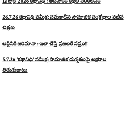
12 జులై 2026 కథానిధి : ఆదివారం కథల సంకలనం
26.7.26 కథానిధి సమీక్ష: సమకాలీన సామాజిక సంక్షోభాల సజీవ
చిత్రణ
ఆర్టీసీకి జరిమానా : ఇలా చేస్తే ప్రజలకే నష్టం!!
5.7.26 ‘కథానిధి’ సమీక్ష: సామాజిక రుగ్మతలపై అక్షరాల
తిరుగుబాటు