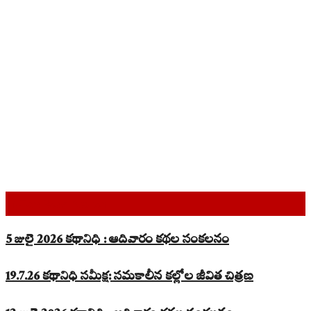
Top Read Stories
5 జులై 2026 కథానిధి : ఆదివారం కథల సంకలనం
19.7.26 కథానిధి సమీక్ష: సమకాలీన కల్లోల జీవిత చిత్రణ