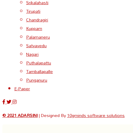
Srikalahasti
Tirupati
Chandragiri
Kuppam
Palamaneru
Satyavedu
Nagari
Puthalapattu
Tamballapalle
Punganuru
E-Paper
© 2021 ADARSINI
| Designed By
10gminds software solutions