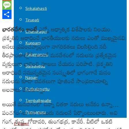
Gmail
Srikalahasti
Message
Tirupati
Share
భారతదేశం అంటే
ఎన్నో ఆధ్యాత్మిక విశేషాలకు నిలయం.
Chandragiri
ప్రకృతిని ఆరాధించే భారతీయులకు నదులు ఎంతో ముఖ్యమైనవి.
Kuppam
అసలు ప్రపంచవ్యాప్తంగా నాగరికతలు విలసిల్లింది నదీ
తీరప్రాంతాల్లోనే. అలాగే మనదేశంలో నదులను ప్రత్యేకమైన
Palamaneru
వ్యక్తులుగా భావించి పూజలు చేయడం పరిపాటి. ప్రకృతిని
Satyavedu
ఆరాధించే సమున్నతమైన సంస్కృతిలో భాగంగానే మనం
Nagari
నదులను కూడా దేవతలుగా పూజించే సాంప్రదాయాల్ని
అలవాటు చేసుకున్నాం.
Puthalapattu
Tamballapalle
అయితే మనదేశంలో చిన్నా చితకా నదులు అనేకం ఉన్నా…
పంచగంగలు అని అయిదు నదులనే పేర్కొంటుంటారు. అవి
Punganuru
గంగ, కృష్ణ, గోదావరి, తుంగభద్ర, కావేరీ. వీటిలో ఒకటి
E-Paper