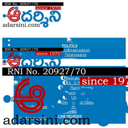
.
POLITICS
Andhrapradesh
Telangaana
GENERAL
EDIT PAGE
Editorial
Dr Govindaraju Chakradhar
Beeraka Ravi
Dr. S Ramu
.
MV Rami Reddy
Suresh Pillai
Politics
MLN Murty
Deviprasad Obbu
Andhrapradesh
Others
MOVIES
CINE REVIEWS
Telangaana
PHOTOS
VIDEOS