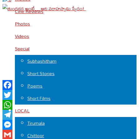
Cine Reviews
Photos
Videos
Special
Subhashitham
Short Stories
Poems
Facebook
Short Films
Twitter
LOCAL
WhatsApp
Tirumala
Telegram
Messenger
Chittoor