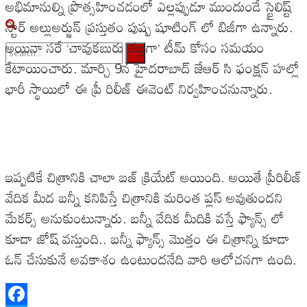
అభిమానుల్ని ప్రొత్సహించ‌డంలో ఎల్లప్పుడూ ముందుండే స్టైలిష్ట్
స్టార్ అల్లుఅర్జున్ ప్రస్తుతం పుష్ప షూటింగ్ లో బిజీగా ఉన్నారు.
అయినా సరే ‘చావుక‌బురు చ‌ల్లగా’ టీమ్ కోసం స‌మ‌యం
కేటాయించారు. మార్చి 9న హైద‌రాబాద్ జేఆర్ సి ఫంక్షన్ హ‌ల్లో
No Result
భారీ స్థాయిలో ఈ ప్రీ రిలీజ్ ఈవెంట్ నిర్వహించ‌నున్నారు.
View All Result
ఇప్పటికే చిత్రానికి చాలా బజ్ క్రియేట్ అయింది. అయితే ప్రీరిలీజ్
వేదిక మీద బన్నీ కనిపిస్తే చిత్రానికి మరింత ప్లస్ అవుతుందని
మేకర్స్ అనుకుంటున్నారు. బన్నీ వేదిక మీదికి వస్తే ఫ్యాన్స్ లో
కూడా జోష్ వస్తుంది.. బన్నీ ఫ్యాన్స్ మొత్తం ఈ చిత్రాన్ని కూడా
ఓన్ చేసుకునే అవకాశం ఉంటుందనేది వారి ఆలోచనగా ఉంది.