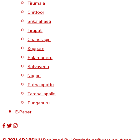
Tirumala
Chittoor
Srikalahasti
Tirupati
Chandragiri
Kuppam
Palamaneru
Satyavedu
Nagari
Puthalapattu
Tamballapalle
Punganuru
E-Paper
© 2021 ADARSINI
| Designed By
10gminds software solutions