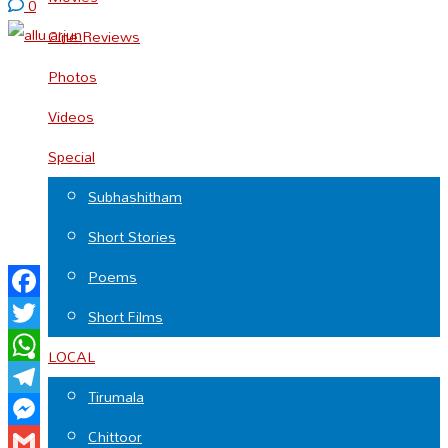
0
Cine Reviews
Photos
Videos
Special
Subhashitham
Short Stories
Poems
Facebook
Short Films
Twitter
LOCAL
WhatsApp
Tirumala
Telegram
Chittoor
Messenger