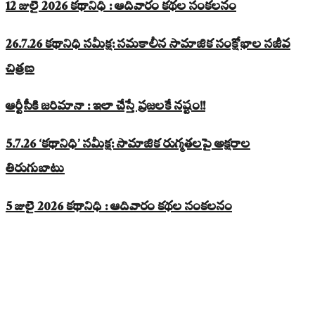
12 జులై 2026 కథానిధి : ఆదివారం కథల సంకలనం
26.7.26 కథానిధి సమీక్ష: సమకాలీన సామాజిక సంక్షోభాల సజీవ
చిత్రణ
ఆర్టీసీకి జరిమానా : ఇలా చేస్తే ప్రజలకే నష్టం!!
5.7.26 ‘కథానిధి’ సమీక్ష: సామాజిక రుగ్మతలపై అక్షరాల
తిరుగుబాటు
5 జులై 2026 కథానిధి : ఆదివారం కథల సంకలనం