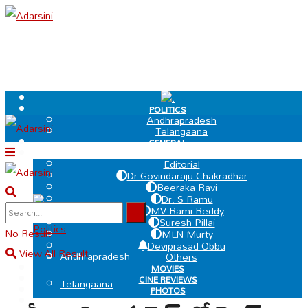
.
POLITICS
Andhrapradesh
Telangaana
GENERAL
EDIT PAGE
Editorial
Dr Govindaraju Chakradhar
Beeraka Ravi
Dr. S Ramu
.
MV Rami Reddy
Suresh Pillai
Politics
No Result
MLN Murty
Deviprasad Obbu
View All Result
Andhrapradesh
Others
MOVIES
CINE REVIEWS
Telangaana
PHOTOS
VIDEOS