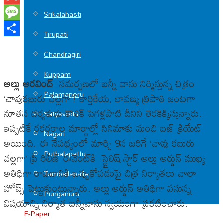
Gmail
Srikalahasti
Message
Tirupati
Share
Chandragiri
Kuppam
అల్లు అర‌వింద్
స‌మ‌ర్పణ‌లో ‌బన్నీ వాసు నిర్మిస్తున్న చిత్రం
Palamaneru
‘చావుకబురు చల్లగా’! కార్తికేయ‌, లావ‌ణ్య త్రిపాఠి జంట‌గా
నూత‌న ద‌ర్శకుడు కౌశిక్ పెగ‌ళ్ల‌పాటి దీనిని తెర‌కెక్కిస్తున్నారు.
Satyavedu
‌ఇప్పటికే రకరకాల మార్గాల్లో సినిమాకు మంచి బజ్ క్రియేట్
Nagari
అయింది. ఈ నేప‌థ్యంలో మార్చి 9న జ‌రిగే ‘చావు క‌బురు
Puthalapattu
చ‌ల్లగా’ ప్రీ రిలీజ్ ఈవెంట్‌కి స్టైలిష్ స్టార్ అల్లు అర్జున్ ముఖ్య
అతిధిగా రావడానికి ఒప్పుకోవడంపై చిత్ర నిర్మాతలు చాలా
Tamballapalle
హోప్స్ పెట్టుకుంటున్నారు. అల్లు అర్జున్ అతిథిగా వస్తున్న
Punganuru
విషయాన్ని నిర్మాత బ‌న్నీవాసు స్వయంగా ప్రకటించారు.
E-Paper