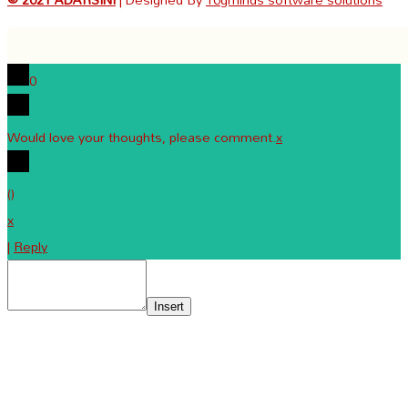
0
Would love your thoughts, please comment.
x
(
)
x
|
Reply
Insert