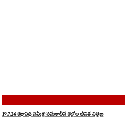
Top Read Stories
19.7.26 కథానిధి సమీక్ష: సమకాలీన కల్లోల జీవిత చిత్రణ