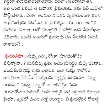
ఇద్దరూ తెలుసుకోలేకపోయారు. దీంతో ఏంచేద్దామా అని
ఆలోచించి చివరికి ఆ పురాతన ప్రేమలేఖను తమ ఫేస్ బుక్ లో
పోస్ట్ చేశారు. దీంతో అందులోని ఇతర స్నేహితులంతా కలిసి
ఆ ప్రేమలేఖను చదివేందుకు ప్రయత్నించారు. ఇలా అందరి
సహాయ సహకారాలతో మొత్తానికి వందేళ్లకిందని ప్రేమలేఖను
చదివారు. ఇంతకీ అందులో ప్రియుడు తన ప్రేయసికి ఏమని
రాశాడంటే..
‘‘ప్రియతమా..
నువ్వు నన్ను రోజూ చూడడంకోసం
వస్తున్నావా..? మనమధ్య ప్రేమ అనేది మనిద్దరి మధ్యే ఉండాలి.
ఎందుకంటే నీవు పెళ్లైన ఇల్లాలివి. ఇలా నువ్వు నాకోసం
రావడం అనేది వేరే సమస్యలను సృష్టిస్తుంది ప్రియా. నిన్ను
కలవమని నువ్వు నన్ను రోజూ అడవద్దు. మనం
కలుసుకోవాలనుకుంటే ట్రామ్ కార్నర్ వద్ద అర్ధరాత్రి కలుద్దాం
ప్రియా. త్వరలో మనం మళ్లీ కలుద్దాం. నీ ప్రియమైన రోనాల్డ్’’