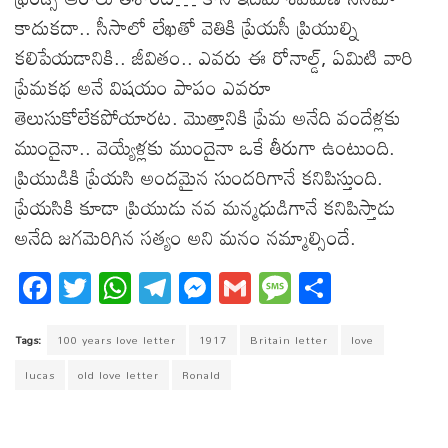
కాదుకదా.. సీసాలో లేఖతో వెతికి ప్రేయసీ ప్రియుల్ని
కలిపేయడానికి.. జీవితం.. ఎవరు ఈ రోనాల్డ్, ఏమిటి వారి
ప్రేమకథ అనే విషయం పాపం ఎవరూ
తెలుసుకోలేకపోయారట. మొత్తానికి ప్రేమ అనేది వందేళ్లకు
ముందైనా.. వెయ్యేళ్లకు ముందైనా ఒకే తీరుగా ఉంటుంది.
ప్రియుడికి ప్రేయసి అందమైన సుందరిగానే కనిపిస్తుంది.
ప్రేయసికి కూడా ప్రియుడు నవ మన్మధుడిగానే కనిపిస్తాడు
అనేది జగమెరిగిన సత్యం అని మనం నమ్మాల్సిందే.
Fa
T
W
T
M
G
M
S
ce
wi
ha
el
es
m
es
ha
bo
tt
ts
eg
se
ail
sa
re
Tags:
100 years love letter
1917
Britain letter
love
ok
er
A
ra
ng
ge
lucas
old love letter
Ronald
pp
m
er