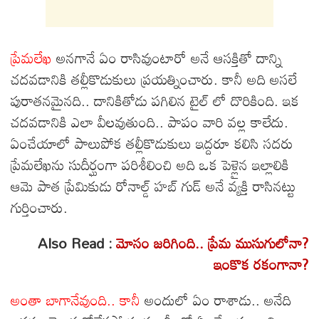
ప్రేమలేఖ
అనగానే ఏం రాసివుంటారో అనే ఆసక్తితో దాన్ని
చదవడానికి తల్లీకొడుకులు ప్రయత్నించారు. కానీ అది అసలే
పురాతనమైనది.. దానికితోడు పగిలిన టైల్ లో దొరికింది. ఇక
చదవడానికి ఎలా వీలవుతుంది.. పాపం వారి వల్ల కాలేదు.
ఏంచేయాలో పాలుపోక తల్లీకొడుకులు ఇద్దరూ కలిసి సదరు
ప్రేమలేఖను సుదీర్ఘంగా పరిశీలించి అది ఒక పెళ్లైన ఇల్లాలికి
ఆమె పాత ప్రేమికుడు రోనాల్డ్ హబ్ గుడ్ అనే వ్యక్తి రాసినట్టు
గుర్తించారు.
Also Read :
మోసం జరిగింది.. ప్రేమ ముసుగులోనా?
ఇంకొక రకంగానా?
అంతా బాగానేవుంది.. కానీ
అందులో ఏం రాశాడు.. అనేది