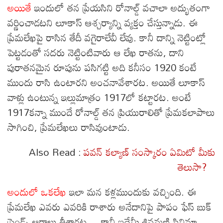
అయితే
ఇందులో తన ప్రేయసిని రోనాల్డ్ వచాలా అద్భుతంగా
వర్ణించాడటని లూకాస్ ఆశ్చర్యాన్ని వ్యక్తం చేస్తున్నాడు. ఈ
ప్రేమలేఖపై రాసిన తేదీ వగైరాలేవీ లేవు. కానీ దాన్ని నెట్టింట్లో
పెట్టడంతో సదరు నెట్టింటివారు ఆ లేఖ రాతను, దాని
పురాతనమైన రూపును పసిగట్టి అది కనీసం 1920 కంటే
ముందు రాసి ఉంటారని అంచనావేశారట. అయితే లూకాస్
వాళ్లు ఉంటున్న ఇల్లుమాత్రం 1917లో కట్టారట. అంటే
1917కన్నా ముందే రోనాల్డ్ తన ప్రియురాలితో ప్రేమకలాపాలు
సాగించి, ప్రేమలేఖలు రాసివుంటాడు.
Also Read :
పవన్ కల్యాణ్ సంస్కారం ఏమిటో మీకు
తెలుసా?
అందులో ఒకలేఖ
ఇలా మన కళ్లముందుకు వచ్చింది. ఈ
ప్రేమలేఖ ఎవరు ఎవరికి రాశారు అనేదానిపై పాపం ఫేస్ బుక్
ఫ్రెండ్స్ ఆరాలు తీశారట… కానీ ఇదేమీ శివమణి సినిమా