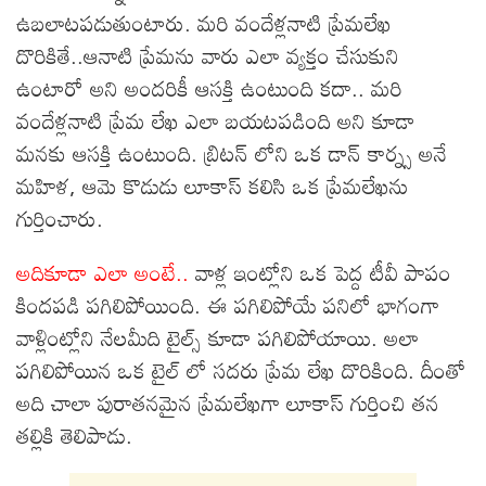
ఉబలాటపడుతుంటారు. మరి వందేళ్లనాటి ప్రేమలేఖ
దొరికితే..ఆనాటి ప్రేమను వారు ఎలా వ్యక్తం చేసుకుని
ఉంటారో అని అందరికీ ఆసక్తి ఉంటుంది కదా.. మరి
వందేళ్లనాటి ప్రేమ లేఖ ఎలా బయటపడింది అని కూడా
మనకు ఆసక్తి ఉంటుంది. బ్రిటన్ లోని ఒక డాన్ కార్న్స అనే
మహిళ, ఆమె కొడుడు లూకాస్ కలిసి ఒక ప్రేమలేఖను
గుర్తించారు.
అదికూడా ఎలా అంటే..
వాళ్ల ఇంట్లోని ఒక పెద్ద టీవీ పాపం
కిందపడి పగిలిపోయింది. ఈ పగిలిపోయే పనిలో భాగంగా
వాళ్లింట్లోని నేలమీది టైల్స్ కూడా పగిలిపోయాయి. అలా
పగిలిపోయిన ఒక టైల్ లో సదరు ప్రేమ లేఖ దొరికింది.
దీంతో
అది చాలా పురాతనమైన ప్రేమలేఖగా లూకాస్ గుర్తించి తన
తల్లికి తెలిపాడు.