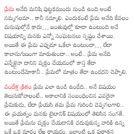
ce
wi
ha
el
es
m
es
ha
ప్రేమ
అనేది మనిషి పుట్టకముందు నుండి ఉంది అంటే
bo
tt
ts
eg
se
ail
sa
re
నమ్మగలమా.. కానీ నమ్మాలి. ఎందుకంటే ప్రేమ అనేది కేవలం
ok
er
A
ra
ng
ge
మనుషుల్లోనే కాదు… జంతువుల్లో కూడా ఉంటుంది అనే
pp
m
er
విషయాన్ని మనకు ఎన్నో సంఘటనలు స్పష్టం చేశాయి.
అయితే ఈ ప్రేమ ఎప్పుడూ ఒకేలా ఉంటుందా… లేదా
కాలానుగుణంగా మారుతుందా.. అంటే.. ప్రేమ అనేది
ఎన్నేళ్లైనా దానిని వ్యక్తం చేయడంలో కాస్త తేడా
ఉంటుందేమోకానీ.. ప్రేమలో మాత్రం తేడా ఉండదని చెప్పాలి.
వందేళ్ల క్రితం
ప్రేమ ఎలా ఉండి ఉండేది.. అనే విషయం
తెలుసుకోవాలంటే.. ఆకాలానికి సంబంధించిన ఎవరైనా
ప్రేమికుడు, లేదా ప్రేయసి తమ ప్రేమ గురించి చెప్పగలగాలి..
ఈ ప్రయత్నం మనకు టైటానిక్ విషయంలో తెలిసిన సంగతే.
అయితే ప్రేమను వ్యక్తం చేయడానికి చదువుకున్న వారికి ఉన్న
ఒకే ఒక మార్గం లేఖ రాయడం. ఇలాంటి ఒక పురాతన