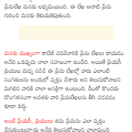
ప్రేమలేఖ మనకు లభ్యమయింది. ఈ లేఖ ఆనాటి ప్రేమ
గురించి మనకు తెలియజెపుతుంది.
మనకు ముఖ్యంగా
కాలేజీ చదివేవారికి ప్రేమ లేఖలు రాయడం
అనేది ఒకప్పుడు చాలా సహజంగా ఉండేది. అయితే ప్రేయసీ
ప్రియుల మధ్య నడిచే ఈ ప్రేమ లేఖల్లో వారు ఎలాంటి
సంగతులను అందులో వ్యక్తం చేశారు అని తెలుసుకోవాలని
మిగిలిన వారికి చాలా ఆసక్తిగా ఉంటుంది. దీంతో కొందరు
దొంగతనంగా అవతలి వారి ప్రేమలేఖలను తీసి చదవడం
కూడా కద్దు.
అంటే ప్రేయసీ, ప్రియులు
తమ ప్రేమను ఎలా వ్యక్తం
చేసుకుంటున్నారు అనేది తెలుసుకోవాలని చాలామంది