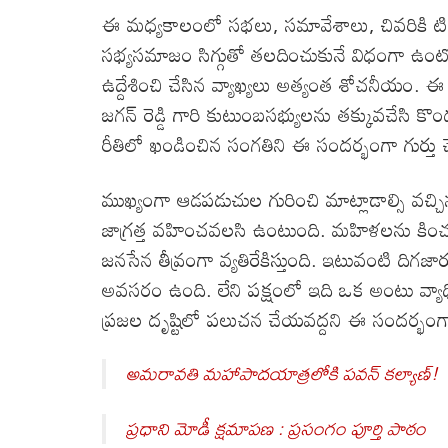
ఈ మధ్యకాలంలో సభలు, సమావేశాలు, చివరికి టి.వ
సభ్యసమాజం సిగ్గుతో తలదించుకునే విధంగా ఉంట
ఉద్దేశించి చేసిన వ్యాఖ్యలు అత్యంత శోచనీయం. ఈ 
జగన్ రెడ్డి గారి కుటుంబసభ్యులను తక్కువచేసి కొ
రీతిలో ఖండించిన సంగతిని ఈ సందర్భంగా గుర్తు చేస
ముఖ్యంగా ఆడపడుచుల గురించి మాట్లాడాల్సి వచ్చ
జాగ్రత్త వహించవలసి ఉంటుంది. మహిళలను కించపర
జనసేన తీవ్రంగా వ్యతిరేకిస్తుంది. ఇటువంటి ది
అవసరం ఉంది. లేని పక్షంలో ఇది ఒక అంటు వ్యా
ప్రజల దృష్టిలో పలుచన చేయవద్దని ఈ సందర్భంగా
అమరావతి మహాపాదయాత్రలోకి పవన్ కల్యాణ్!
ప్రధాని మోడీ క్షమాపణ : ప్రసంగం పూర్తి పాఠం