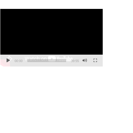
Video
Player
00:00
39:55