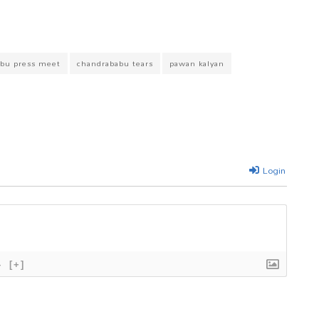
bu press meet
chandrababu tears
pawan kalyan
Login
}
[+]