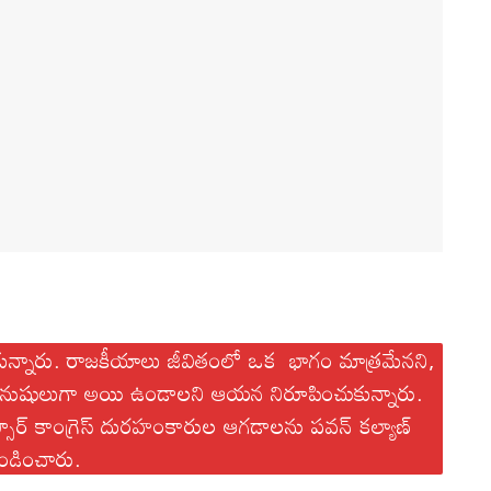
ుకున్నారు. రాజకీయాలు జీవితంలో ఒక భాగం మాత్రమేనని,
నుషులుగా అయి ఉండాలని ఆయన నిరూపించుకున్నారు.
ఎస్సార్ కాంగ్రెస్ దురహంకారుల ఆగడాలను పవన్ కల్యాణ్
ండించారు.