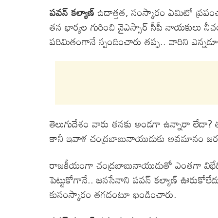
పవన్ కల్యాణ్
ఉదాత్తత, సంస్కారం ఏమిటో ప్రపంచాని
తన భార్యల గురించి వైఎస్సార్ సీపీ నాయకులు నీచ
పరిమితంగానే స్పందించారు తప్ప.. వారిని ఎన్నడ
తెలుగుదేశం వారు తనకు అండగా ఉన్నారా లేదా? 
కానీ ఇవాళ చంద్రబాబునాయుడుకు అవమానం జర
రాజకీయంగా చంద్రబాబునాయుడుతో ఎంతగా విభేదిస్త
పెట్టుకోగానే.. జనసేనాని పవన్ కల్యాణ్ ఊరుకోల
కుసంస్కారం తగదంటూ ఖండించారు.