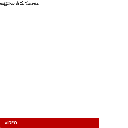
అక్షరాల తిరుగుబాటు
VIDEO