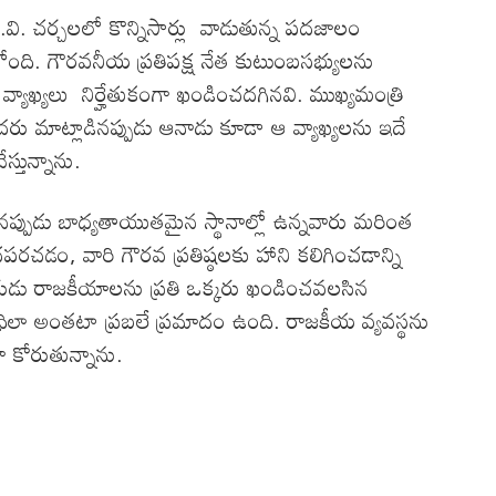
ి. చర్చలలో కొన్నిసార్లు వాడుతున్న పదజాలం
ోంది. గౌరవనీయ ప్రతిపక్ష నేత కుటుంబసభ్యులను
వ్యాఖ్యలు నిర్హేతుకంగా ఖండించదగినవి. ముఖ్యమంత్రి
ందరు మాట్లాడినప్పుడు ఆనాడు కూడా ఆ వ్యాఖ్యలను ఇదే
్తున్నాను.
ినప్పుడు బాధ్యతాయుతమైన స్థానాల్లో ఉన్నవారు మరింత
చడం, వారి గౌరవ ప్రతిష్ఠలకు హాని కలిగించడాన్ని
గజారుడు రాజకీయాలను ప్రతి ఒక్కరు ఖండించవలసిన
ధిలా అంతటా ప్రబలే ప్రమాదం ఉంది. రాజకీయ వ్యవస్థను
 కోరుతున్నాను.