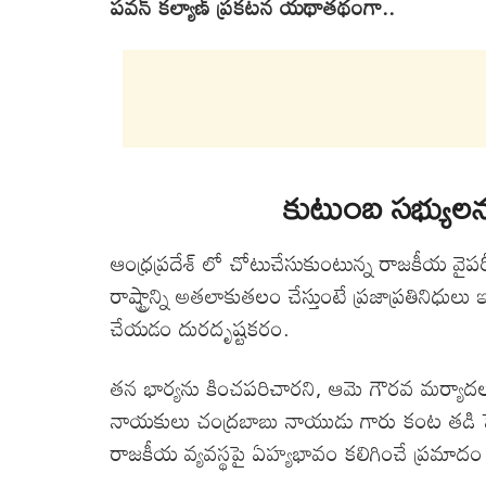
పవన్ కల్యాణ్ ప్రకటన యథాతథంగా..
కుటుంబ సభ్యు
ఆంధ్రప్రదేశ్ లో చోటుచేసుకుంటున్న రాజకీయ వైపరీ
రాష్ట్రాన్ని అతలాకుతలం చేస్తుంటే ప్రజాప్రతినిధు
చేయడం దురదృష్టకరం.
తన భార్యను కించపరిచారని, ఆమె గౌరవ మర్యాదలకు
నాయకులు చంద్రబాబు నాయుడు గారు కంట తడి 
రాజకీయ వ్యవస్థపై ఏహ్యభావం కలిగించే ప్రమాదం