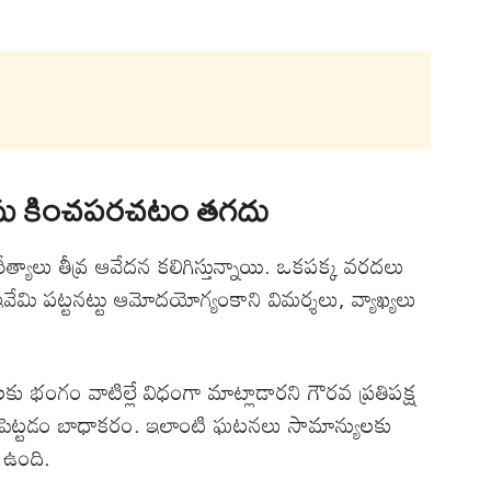
లను కించపరచటం తగదు
త్యాలు తీవ్ర ఆవేదన కలిగిస్తున్నాయి. ఒకపక్క వరదలు
లు ఇవేమి పట్టనట్టు ఆమోదయోగ్యంకాని విమర్శలు, వ్యాఖ్యలు
 భంగం వాటిల్లే విధంగా మాట్లాడారని గౌరవ ప్రతిపక్ష
పెట్టడం బాధాకరం. ఇలాంటి ఘటనలు సామాన్యులకు
 ఉంది.