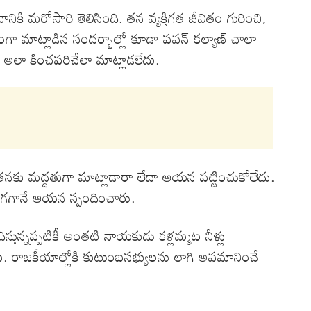
కి మరోసారి తెలిసింది. తన వ్యక్తిగత జీవితం గురించి,
ంగా మాట్లాడిన సందర్భాల్లో కూడా పవన్ కల్యాణ్ చాలా
ూ అలా కించపరిచేలా మాట్లాడలేదు.
తనకు మద్దతుగా మాట్లాడారా లేదా ఆయన పట్టించుకోలేదు.
గగానే ఆయన స్పందించారు.
ున్నప్పటికీ అంతటి నాయకుడు కళ్లమ్మట నీళ్లు
ేదు. రాజకీయాల్లోకి కుటుంబసభ్యులను లాగి అవమానించే