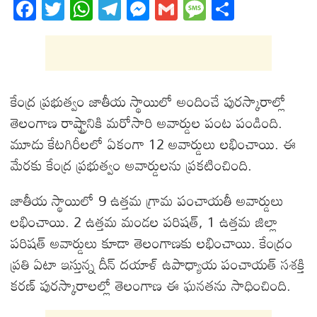
Fa
T
W
T
M
G
M
S
ce
wi
ha
el
es
m
es
ha
bo
tt
ts
eg
se
ail
sa
re
ok
er
A
ra
ng
ge
pp
m
er
కేంద్ర ప్రభుత్వం జాతీయ స్థాయిలో అందించే పురస్కారాల్లో
తెలంగాణ రాష్ట్రానికి మరోసారి అవార్డుల పంట పండింది.
మూడు కేటగిరీలలో ఏకంగా 12 అవార్డులు లభించాయి. ఈ
మేరకు కేంద్ర ప్రభుత్వం అవార్డులను ప్రకటించింది.
జాతీయ స్థాయిలో 9 ఉత్తమ గ్రామ పంచాయతీ అవార్డులు
లభించాయి. 2 ఉత్తమ మండల పరిషత్, 1 ఉత్తమ జిల్లా
పరిషత్ అవార్డులు కూడా తెలంగాణకు లభించాయి. కేంద్రం
ప్రతి ఏటా ఇస్తున్న దీన్ దయాళ్ ఉపాధ్యాయ పంచాయత్ సశక్తి
కరణ్ పురస్కారాలల్లో తెలంగాణ ఈ ఘనతను సాధించింది.