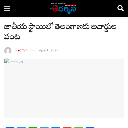
జాతీయ స్థాయిలో తెలంగాణకు అవార్డుల
పంట
by
admin
April 1, 2021