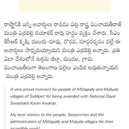
రాష్ట్రానికి ఇన్ని అవార్డులు రావడం పట్ల రాష్ట్ర పంచాయతీరాజ్
మంత్రి ఎర్రబెల్లి దయాకర్ రావు హర్షం వ్యక్తం చేశారు. సీఎం
కేసీఆర్ కృషి, ముందు చూపు, చొరవ, మార్గదర్శనం వల్లే ఈ
అవార్డులు సాధ్యమయ్యాయని మంత్రి ఎర్రబెల్లి అన్నారు. ప్రతి
ఏటా దేశంలోనే ఉత్తమ జిల్లా, మండల, గ్రామ
పంచాయితీలుగా తెలంగాణ పల్లెలు ఎంపిక అవుతున్నాయని
మంత్రి ఎర్రబెల్లి అన్నారు.
A very proud moment for people of Mittapally and Mallyala
villages of Siddipet for being awarded with National Dayal
Swashakti Karan Awards.
My best wishes to the people, Sarpanches and the
administrators of Mittapally and Malyala villages for their
incredible work!