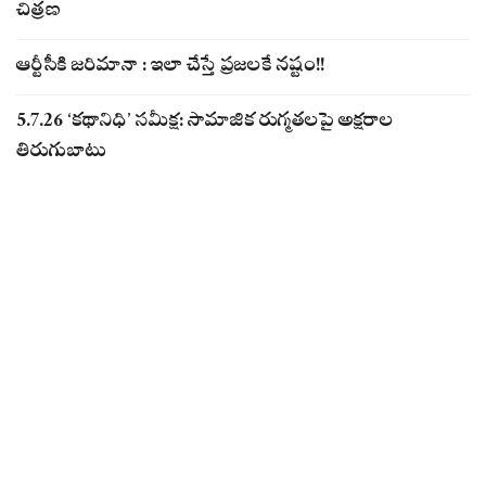
చిత్రణ
ఆర్టీసీకి జరిమానా : ఇలా చేస్తే ప్రజలకే నష్టం!!
5.7.26 ‘కథానిధి’ సమీక్ష: సామాజిక రుగ్మతలపై అక్షరాల
తిరుగుబాటు