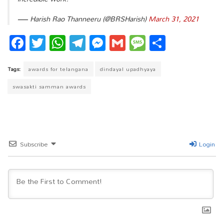
— Harish Rao Thanneeru (@BRSHarish)
March 31, 2021
Fa
T
W
T
M
G
M
S
ce
wi
ha
el
es
m
es
ha
bo
tt
ts
eg
se
ail
sa
re
Tags:
awards for telangana
dindayal upadhyaya
ok
er
A
ra
ng
ge
swasakti samman awards
pp
m
er
Subscribe
Login