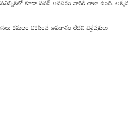
గే ఉపఎన్నికలో కూడా పవన్ అవసరం వారికి చాలా ఉంది. అక్కడ
. అసలు కమలం వికసించే అవకాశం లేదని విశ్లేషకులు