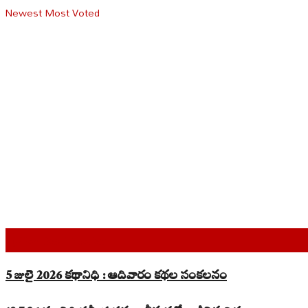
Newest
Most Voted
Top Read Stories
5 జులై 2026 కథానిధి : ఆదివారం కథల సంకలనం