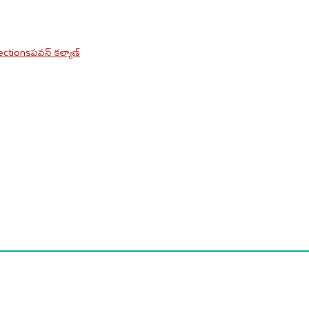
ections
పవన్ కల్యాణ్