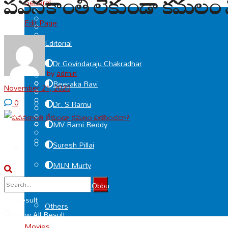
పవనకాంతి లేకుండా కమలం 
General
Edit Page
Editorial
Dr Govindaraju Chakradhar
by
admin
Beeraka Ravi
November 21, 2020
0
Dr. S Ramu
MV Rami Reddy
Suresh Pillai
MLN Murty
Deviprasad Obbu
No Result
Others
View All Result
Movies