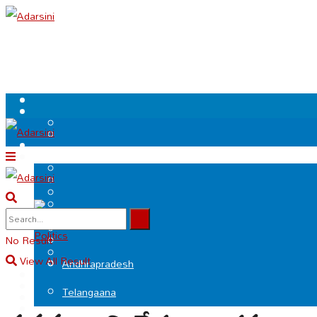
.
Politics
No Result
View All Result
Andhrapradesh
Telangaana