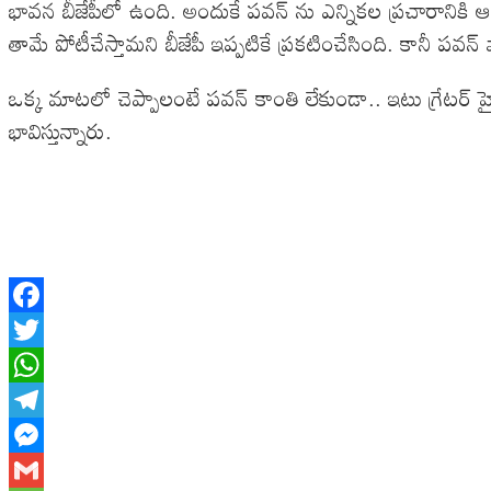
భావన బీజేపీలో ఉంది. అందుకే పవన్ ను ఎన్నికల ప్రచారానికి 
తామే పోటీచేస్తామని బీజేపీ ఇప్పటికే ప్రకటించేసింది. కానీ పవన
ఒక్క మాటలో చెప్పాలంటే పవన్ కాంతి లేకుండా.. ఇటు గ్రేటర్ హ
భావిస్తున్నారు.
Facebook
Twitter
WhatsApp
Telegram
Messenger