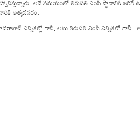
ఆహ్వానిస్తున్నారు. అదే సమయంలో తిరుపతి ఎంపీ స్థానానికి జరి
్ వారికి అత్యవసరం.
ైదరాబాద్ ఎన్నికల్లో గానీ, అటు తిరుపతి ఎంపీ ఎన్నికలో గానీ.