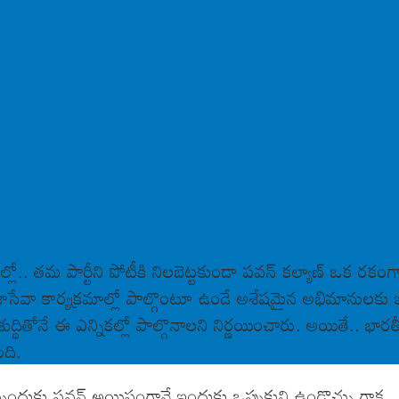
్లో.. తమ పార్టీని పోటీకి నిలబెట్టకుండా పవన్ కల్యాణ్ ఒక రకంగా
సేవా కార్యక్రమాల్లో పాల్గొంటూ ఉండే అశేషమైన అభిమానులకు ఇద
ితోనే ఈ ఎన్నికల్లో పాల్గొనాలని నిర్ణయించారు. అయితే.. భారతీయ జ
ోంది.
్నందుకు పవన్ అయిష్టంగానే ఇందుకు ఒప్పుకుని ఉండొచ్చు గాక.. కానీ