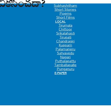
వికసించదా?
SPECIAL
Subhashitham
Short Stories
Poems
Short Films
LOCAL
Tirumala
Chittoor
Srikalahasti
Tirupati
Chandragiri
Kuppam
Palamaneru
Satyavedu
Nagari
Puthalapattu
Tamballapalle
Punganuru
E-PAPER