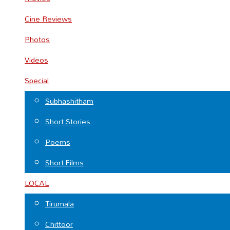
Cine Reviews
Photos
Videos
Special
Subhashitham
Short Stories
Poems
Short Films
LOCAL
Tirumala
Chittoor