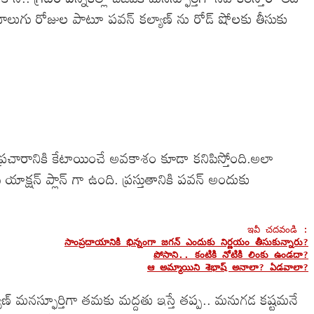
లుగు రోజుల పాటూ పవన్ కల్యాణ్ ను రోడ్ షోలకు తీసుకు
నా ప్రచారానికి కేటాయించే అవకాశం కూడా కనిపిస్తోంది.అలా
యాక్షన్ ప్లాన్ గా ఉంది. ప్రస్తుతానికి పవన్ అందుకు
సాంప్రదాయానికి భిన్నంగా జగన్ ఎందుకు నిర్ణయం తీసుకున్నారు?
పోసాని.. కంటికి నోటికి లింకు ఉండదా?
ఆ అమ్మాయిని శెభాష్ అనాలా? ఏడవాలా?
్ మనస్ఫూర్తిగా తమకు మద్దతు ఇస్తే తప్ప.. మనుగడ కష్టమనే