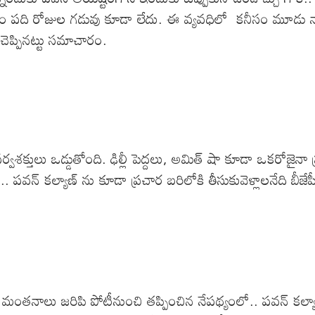
ం పది రోజుల గడువు కూడా లేదు. ఈ వ్యవధిలో కనీసం మూడు నా
నోచెప్పినట్టు సమాచారం.
 సర్వశక్తులు ఒడ్డుతోంది. ఢిల్లీ పెద్దలు, అమిత్ షా కూడా ఒకరోజై
పవన్ కల్యాణ్ ను కూడా ప్రచార బరిలోకి తీసుకువెళ్లాలనేది బీజేపీ 
తనాలు జరిపి పోటీనుంచి తప్పించిన నేపథ్యంలో.. పవన్ కల్యాణ