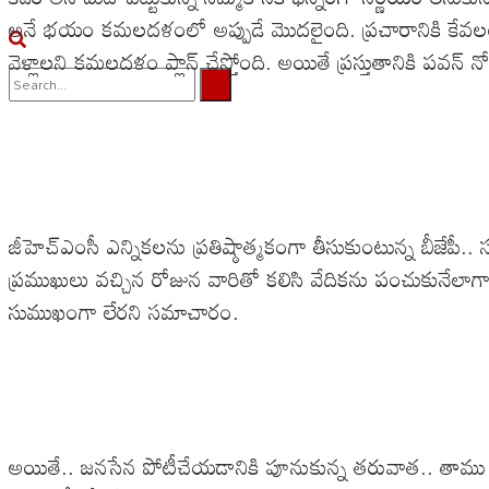
అనే భయం కమలదళంలో అప్పుడే మొదలైంది. ప్రచారానికి కేవల
వెళ్లాలని కమలదళం ప్లాన్ చేస్తోంది. అయితే ప్రస్తుతానికి పవన్ 
No Result
View All Result
జీహెచ్ఎంసీ ఎన్నికలను ప్రతిష్ఠాత్మకంగా తీసుకుంటున్న బీజేపీ..
ప్రముఖులు వచ్చిన రోజున వారితో కలిసి వేదికను పంచుకునేలాగా.. 
సుముఖంగా లేరని సమాచారం.
అయితే.. జనసేన పోటీచేయడానికి పూనుకున్న తరువాత.. తాము మం