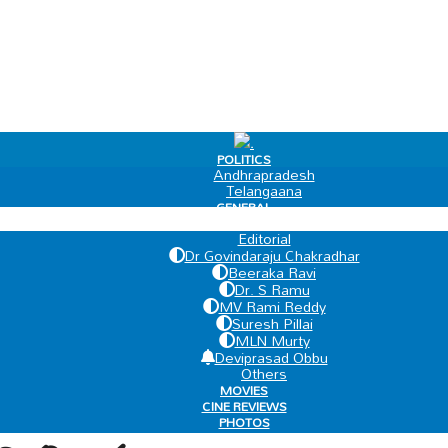
.
POLITICS
Andhrapradesh
Telangaana
GENERAL
EDIT PAGE
Editorial
Dr Govindaraju Chakradhar
Beeraka Ravi
Dr. S Ramu
MV Rami Reddy
Suresh Pillai
MLN Murty
Deviprasad Obbu
Others
MOVIES
CINE REVIEWS
PHOTOS
VIDEOS