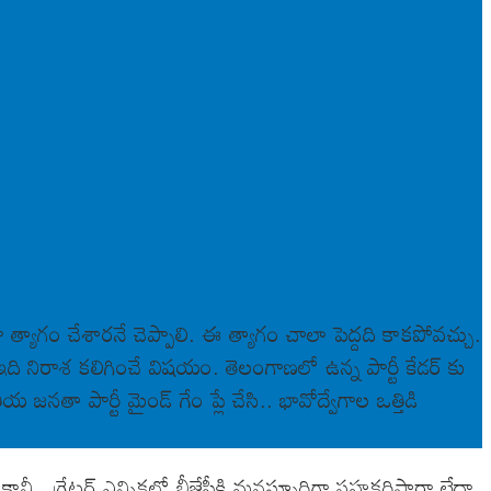
 త్యాగం చేశారనే చెప్పాలి. ఈ త్యాగం చాలా పెద్దది కాకపోవచ్చు.
ి నిరాశ కలిగించే విషయం. తెలంగాణలో ఉన్న పార్టీ కేడర్ కు
నతా పార్టీ మైండ్ గేం ప్లే చేసి.. భావోద్వేగాల ఒత్తిడి
.. గ్రేటర్ ఎన్నికల్లో బీజేపీకి మనస్ఫూర్తిగా సహకరిస్తారా లేదా