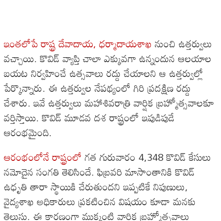
ఇంతలోపే రాష్ట్ర దేవాదాయ, ధర్మాదాయశాఖ
నుంచి ఉత్తర్వులు
వచ్చాయి. కొవిడ్ వ్యాప్తి చాలా ఎక్కువగా ఉన్నందున ఆలయాల
బయట నిర్వహించే ఉత్సవాలు రద్దు చేయాలని ఆ ఉత్తర్వుల్లో
పేర్కొన్నారు. ఈ ఉత్తర్వుల నేపథ్యంలో గిరి ప్రదక్షిణ రద్దు
చేశారు. ఇవే ఉత్తర్వులు మహాశివరాత్రి వార్షిక బ్రహ్మోత్సవాలకూ
వర్తిస్తాయి. కొవిడ్ మూడవ దశ రాష్ట్రంలో ఇపుడిపుడే
ఆరంభమైంది.
ఆరంభంలోనే రాష్ట్రంలో
గత గురువారం 4,348 కొవిడ్ కేసులు
నమోదైన సంగతి తెలిసిందే. ఫిబ్రవరి మాసాంతానికి కొవిడ్
ఉధృతి తారా స్థాయికి చేరుతుందని ఇప్పటికే నిపుణులు,
వైద్యశాఖ అధికారులు ప్రకటించిన విషయం కూడా మనకు
తెలుసు. ఈ కారణంగా ముక్కంటి వార్షిక బ్రహ్మోత్సవాలు