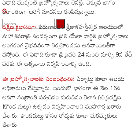
ఏడాది ముక్కంటి బ్రహ్మోత్సవాలు లేనట్లే. ఎక్కువ భాగం
ఏకాంతంగా జరిగే సూచనలు కనిపిస్తున్నాయి.
దక్షిణ కైలాసంగా
పేరుగాంచిన శ్రీకాళహస్తీశ్వర ఆలయంలో
మహాశివరాత్రి సందర్బంగా ప్రతి యేటా వార్షిక బ్రహ్మోత్సవాలు
No Result
అంగరంగ వైభవవంగా నిర్వహించడం ఆనవాయిలతీగా
View All Result
వస్తోంది. ఈ ఏడాది కూడా ఫ్రిబ్రవరి 24 నుంచి మార్చి 9వ తేదీ
వరకు ఈ ఉత్సవాలు నిర్వహించాల్సి ఉంది.
ఈ బ్రహ్మోత్సవాలకు సంబంధించిన
ఏర్పాట్లు కూడా ఆలయ
అధికారులు చేస్తున్నారు. ఇందులో భాగంగా ఈ నెల 16న
అనగా సంక్రాంతి పర్వదినం మరుదినం కైలాస గిరిప్రదక్షిణ
(కొండ చుట్టు) ఉత్సవం నిర్వహించాలని ముహూర్త ఖరారు
చేశారు. కొండచుట్టు కోసం రోడ్డుకు కూడా మరమ్మతులు
చేశారు.