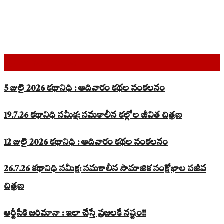
Top Read Stories
5 జులై 2026 కథానిధి : ఆదివారం కథల సంకలనం
19.7.26 కథానిధి సమీక్ష: సమకాలీన కల్లోల జీవిత చిత్రణ
12 జులై 2026 కథానిధి : ఆదివారం కథల సంకలనం
26.7.26 కథానిధి సమీక్ష: సమకాలీన సామాజిక సంక్షోభాల సజీవ
చిత్రణ
ఆర్టీసీకి జరిమానా : ఇలా చేస్తే ప్రజలకే నష్టం!!