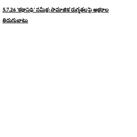
5.7.26 ‘కథానిధి’ సమీక్ష: సామాజిక రుగ్మతలపై అక్షరాల
తిరుగుబాటు