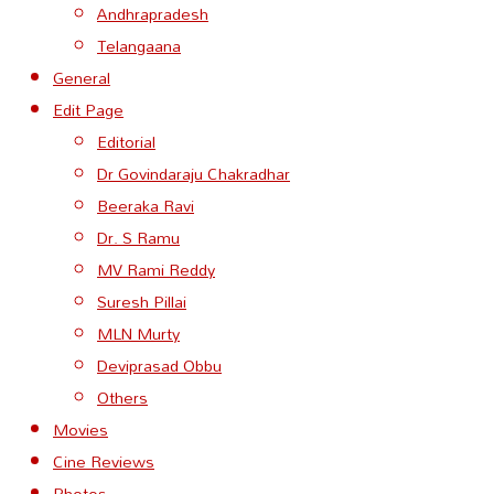
Andhrapradesh
Telangaana
General
Edit Page
Editorial
Dr Govindaraju Chakradhar
Beeraka Ravi
Dr. S Ramu
MV Rami Reddy
Suresh Pillai
MLN Murty
Deviprasad Obbu
Others
Movies
Cine Reviews
Photos