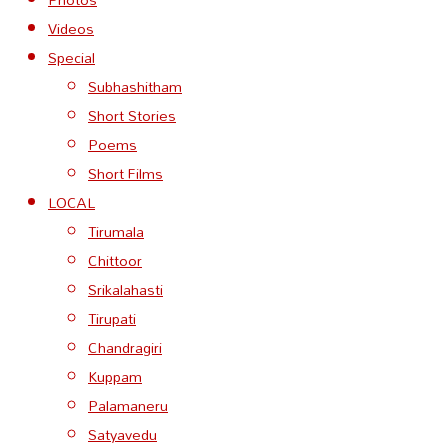
Videos
Special
Subhashitham
Short Stories
Poems
Short Films
LOCAL
Tirumala
Chittoor
Srikalahasti
Tirupati
Chandragiri
Kuppam
Palamaneru
Satyavedu