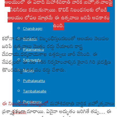
ఆలయంలో ఈ ఏడాది మహాశివరాత్రి వార్షిక బ్రహ్మోత్సవాలపై
Srikalahasti
నీలినీడలు కమ్ముకున్నాయి. కొవిడ్ నిబంధనలకు లోబడి
ఆలయం లోపల మాత్రమే ఈ ఉత్సవాలు జరిపే అవకాశం
Tirupati
ఉంది.
Chandragiri
కరోనా మూడవ దశ విజృంభిస్తుండటంతో ఆలయం వెలుపల
Kuppam
జరిపే ఉత్సవాలు మొత్తం రద్దు చేయాలని రాష్ట్ర
Palamaneru
దేవదాయ,ధర్మదాయశాఖ ఉత్తర్వులు జారీ చేసింది. ఈ
Satyavedu
నేపథ్యంలో ఈ నెల 16న నిర్వహించాల్సిన కైలాస గిరి ప్రదక్షిణ
(కొండచుట్టు) ఉత్సవం రద్దు చేశారు.
Nagari
Puthalapattu
Tamballapalle
Punganuru
ఈ నిబంధనల నేపథ్యంలో
మహాశివరాత్రి వార్షిక బ్రహ్మోత్సవాలు
ప్రశ్నార్థకంగా మారాయి. ఏదైనా అద్భుతం జరిగితే తప్ప… ఈ
E-Paper