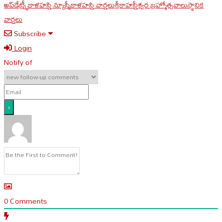
అప్‌డేట్స్
శ్రీకాళహస్తి న్యూస్
శ్రీకాళహస్తి వార్తలు
శ్రీకాహస్తీశ్వర బ్రహ్మోత్సవాలు
స్థానిక
వార్తలు
Subscribe
Login
Notify of
0
Comments