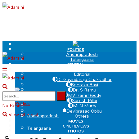
.
POLITICS
Andhrapradesh
Telangaana
GENERAL
EDIT PAGE
Editorial
Dr Govindaraju Chakradhar
Beeraka Ravi
Dr. S Ramu
.
MV Rami Reddy
Suresh Pillai
Politics
No Result
MLN Murty
Deviprasad Obbu
View All Result
Andhrapradesh
Others
MOVIES
CINE REVIEWS
Telangaana
PHOTOS
VIDEOS