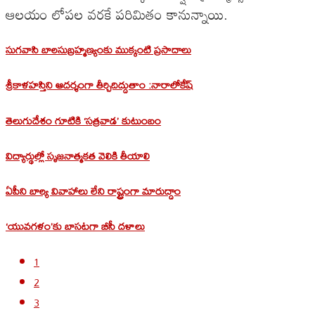
ఆలయం లోపల వరకే పరిమితం కానున్నాయి.
సుగవాసి బాలసుబ్రహ్మణ్యంకు ముక్కంటి ప్రసాదాలు
శ్రీకాళహస్తిని ఆదర్శంగా తీర్చిదిద్దుతాం :నారాలోకేష్
తెలుగుదేశం గూటికి ‘సత్రవాడ’ కుటుంబం
విద్యార్థుల్లో సృజనాత్మకత వెలికి తీయాలి
ఏపీని బాల్య వివాహాలు లేని రాష్ట్రంగా మారుద్దాం
‘యువగళం’కు బాసటగా బీసీ దళాలు
1
2
3