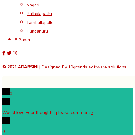
Nagari
Puthalapattu
Tamballapalle
Punganuru
E-Paper
© 2021 ADARSINI
| Designed By
10gminds software solutions
0
Would love your thoughts, please comment.
x
(
)