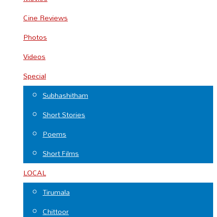
Cine Reviews
Photos
Videos
Special
Subhashitham
Short Stories
Poems
Short Films
LOCAL
Tirumala
Chittoor