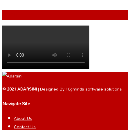
VIDEO
© 2021 ADARSINI
| Designed By
10gminds software solutions
Navigate Site
About Us
Contact Us