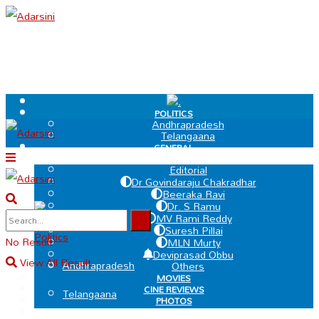
.
POLITICS
Andhrapradesh
Telangaana
GENERAL
EDIT PAGE
Editorial
Dr Govindaraju Chakradhar
Beeraka Ravi
Dr. S Ramu
.
MV Rami Reddy
Suresh Pillai
Politics
No Result
MLN Murty
Deviprasad Obbu
View All Result
Andhrapradesh
Others
MOVIES
CINE REVIEWS
Telangaana
PHOTOS
VIDEOS