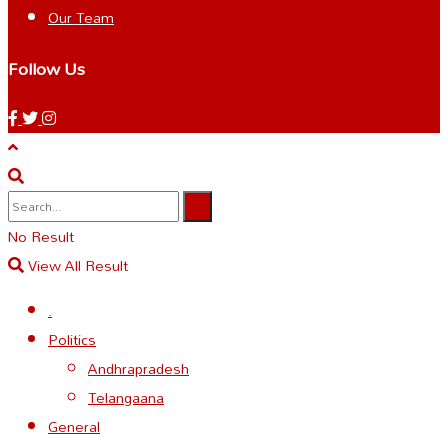
Our Team
Follow Us
No Result
View All Result
.
Politics
Andhrapradesh
Telangaana
General