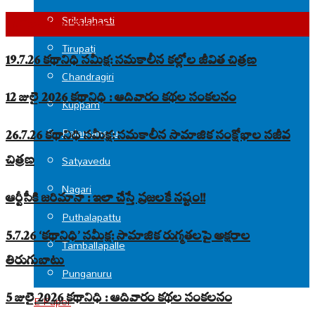
Srikalahasti
Top Read Stories
Tirupati
19.7.26 కథానిధి సమీక్ష: సమకాలీన కల్లోల జీవిత చిత్రణ
Chandragiri
12 జులై 2026 కథానిధి : ఆదివారం కథల సంకలనం
Kuppam
Palamaneru
26.7.26 కథానిధి సమీక్ష: సమకాలీన సామాజిక సంక్షోభాల సజీవ
చిత్రణ
Satyavedu
Nagari
ఆర్టీసీకి జరిమానా : ఇలా చేస్తే ప్రజలకే నష్టం!!
Puthalapattu
5.7.26 ‘కథానిధి’ సమీక్ష: సామాజిక రుగ్మతలపై అక్షరాల
Tamballapalle
తిరుగుబాటు
Punganuru
5 జులై 2026 కథానిధి : ఆదివారం కథల సంకలనం
E-Paper