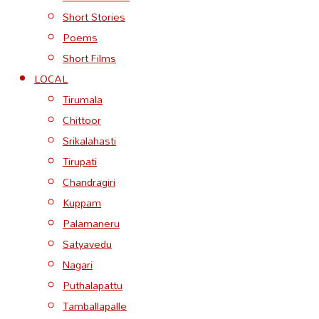
Short Stories
Poems
Short Films
LOCAL
Tirumala
Chittoor
Srikalahasti
Tirupati
Chandragiri
Kuppam
Palamaneru
Satyavedu
Nagari
Puthalapattu
Tamballapalle