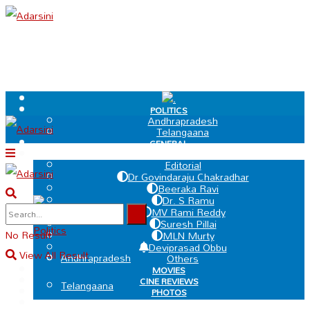
.
POLITICS
Andhrapradesh
Telangaana
GENERAL
EDIT PAGE
Editorial
Dr Govindaraju Chakradhar
Beeraka Ravi
Dr. S Ramu
.
MV Rami Reddy
Suresh Pillai
Politics
No Result
MLN Murty
Deviprasad Obbu
View All Result
Andhrapradesh
Others
MOVIES
CINE REVIEWS
Telangaana
PHOTOS
VIDEOS