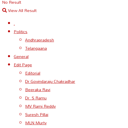
No Result
View All Result
.
Politics
Andhrapradesh
Telangaana
General
Edit Page
Editorial
Dr Govindaraju Chakradhar
Beeraka Ravi
Dr. S Ramu
MV Rami Reddy
Suresh Pillai
MLN Murty