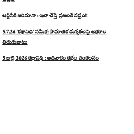
చిత్రణ
ఆర్టీసీకి జరిమానా : ఇలా చేస్తే ప్రజలకే నష్టం!!
5.7.26 ‘కథానిధి’ సమీక్ష: సామాజిక రుగ్మతలపై అక్షరాల
తిరుగుబాటు
5 జులై 2026 కథానిధి : ఆదివారం కథల సంకలనం