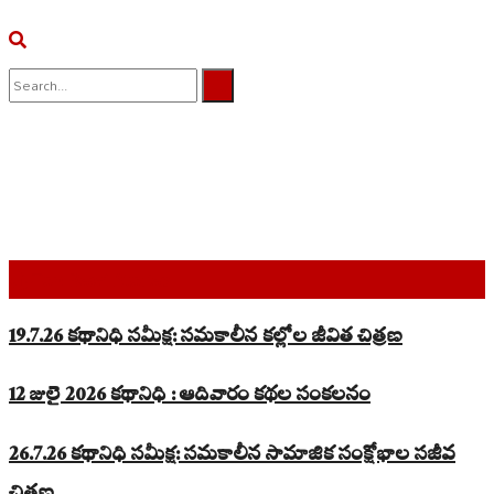
No Result
View All Result
Top Read Stories
19.7.26 కథానిధి సమీక్ష: సమకాలీన కల్లోల జీవిత చిత్రణ
12 జులై 2026 కథానిధి : ఆదివారం కథల సంకలనం
26.7.26 కథానిధి సమీక్ష: సమకాలీన సామాజిక సంక్షోభాల సజీవ