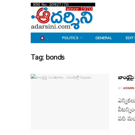
.
POLITICS
GENERAL
EDIT
Tag:
bonds
బాండ్లప
BY
ADMIN
ఎన్నికల
వీటన్ని
పది మం