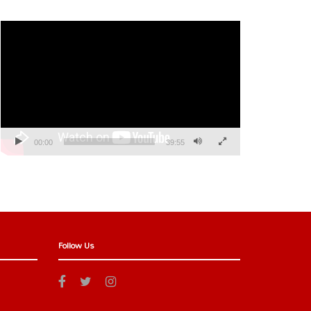
Video
Player
00:00
39:55
Follow Us