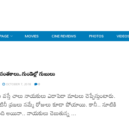
 PAGE
MOVIES
CINE REVIEWS
PHOTOS
VIDEO
ై సంతకాలు.. గుండెల్లో గుబులు
OCTOBER 7, 2018
0
ు వస్తే చాలు నాయకులు ఎడాపెడా మాటలు చెప్పేస్తుంటారు.
ంటినీ ప్రజలు నమ్మే రోజులు కూడా పోయాయి. కానీ.. నూటికి
ది అయినా.. నాయకులు చెబుతున్న ...