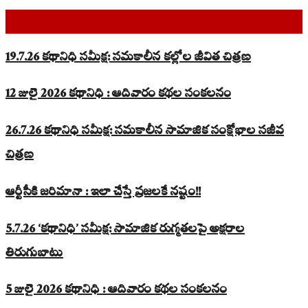
Top Read Stories
19.7.26 కథానిధి సమీక్ష: సమకాలీన కల్లోల జీవిత చిత్రణ
12 జులై 2026 కథానిధి : ఆదివారం కథల సంకలనం
26.7.26 కథానిధి సమీక్ష: సమకాలీన సామాజిక సంక్షోభాల సజీవ
చిత్రణ
ఆర్టీసీకి జరిమానా : ఇలా చేస్తే ప్రజలకే నష్టం!!
5.7.26 ‘కథానిధి’ సమీక్ష: సామాజిక రుగ్మతలపై అక్షరాల
తిరుగుబాటు
5 జులై 2026 కథానిధి : ఆదివారం కథల సంకలనం