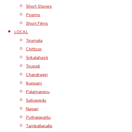
Short Stories
Poems
Short Films
LOCAL
Tirumala
Chittoor
Srikalahasti
Tirupati
Chandragiri
Kuppam
Palamaneru
Satyavedu
Nagari
Puthalapattu
Tamballapalle