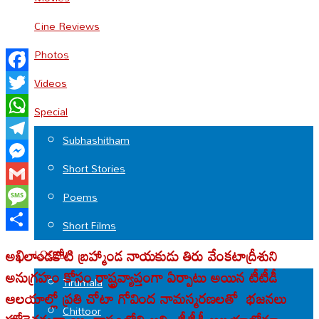
Cine Reviews
Photos
Facebook
Videos
Twitter
Special
WhatsApp
Subhashitham
Telegram
Short Stories
Messenger
Gmail
Poems
Message
Short Films
Share
అఖిలాండకోటి బ్రహ్మాండ నాయకుడు తిరు వేంకటాద్రీశుని
LOCAL
అనుగ్రహం కోసం రాష్ట్రవ్యాప్తంగా ఏర్పాటు అయిన టీటీడీ
Tirumala
ఆలయాల్లో ప్రతి చోటా గోవింద నామస్మరణలతో భజనలు
Chittoor