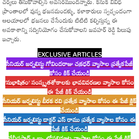
చ‌ర్య‌లు తీసుకోవాల్సిన అవ‌స‌ర‌ముంద‌న్నారు. క‌నుక వివిధ
ప్రాంతాల‌లో వున్న భ‌జ‌న‌మండ‌ళ్ళు, క‌ళాకారులు స్వ‌చ్ఛందంగా
ఆల‌యాల‌లో భ‌జ‌న‌లు చేసేందుకు టిటిటి క‌ల్పిస్తున్న ఈ
అవ‌కాశాన్ని స‌ద్వినియోగం చేసుకోవాలని జవహర్ రెడ్డి పిలుపు
ఇచ్చారు.
EXCLUSIVE ARTICLES
సీనియర్ జర్నలిస్టు గోవిందరాజు చక్రధర్ వ్యాసాల ప్రత్యేకపేజీ
కోసం క్లిక్ చేయండి
‘సుభాషితం’ సంస్కృతశ్లోకాలకు భావవివరణల వ్యాసాల కోసం
ఈ పేజీ క్లిక్ చేయండి
సీనియర్ జర్నలిస్టు బీరక రవి ప్రత్యేక వ్యాసాల కోసం ఈ పేజీ క్లిక్
చేయండి
సీనియర్ జర్నలిస్టు డాక్టర్ ఎస్ రాము ప్రత్యేక వ్యాసాల కోసం ఈ
పేజీ క్లిక్ చేయండి
దేవీప్రసాద్ ఒబ్బు లోపలిమాట వ్యాసాల కోసం ఈ పేజీ క్లిక్