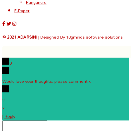
Punganuru
E-Paper
© 2021 ADARSINI
| Designed By
10gminds software solutions
0
Would love your thoughts, please comment.
x
(
)
x
|
Reply