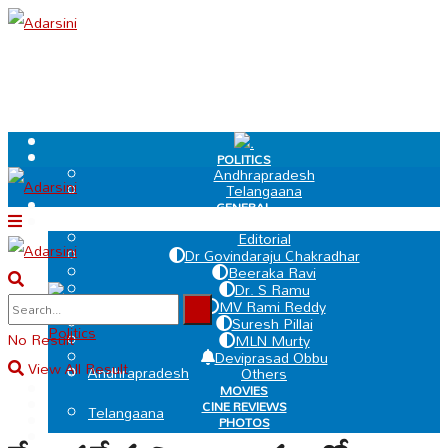
.
POLITICS
Andhrapradesh
Telangaana
GENERAL
EDIT PAGE
Editorial
Dr Govindaraju Chakradhar
Beeraka Ravi
Dr. S Ramu
.
MV Rami Reddy
Suresh Pillai
Politics
No Result
MLN Murty
Deviprasad Obbu
View All Result
Andhrapradesh
Others
MOVIES
CINE REVIEWS
Telangaana
PHOTOS
VIDEOS