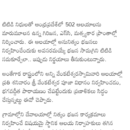
టిటిడి నిధుల‌తో ఆంధ్ర‌ప్ర‌దేశ్‌లో 502 ఆల‌యాల‌ను
మారుమూలన ఉన్న గిరిజ‌న‌, ఎస్‌సి, మ‌త్స్య‌కార ప్రాంతాల్లో
నిర్మించారు. ఈ ఆలయాల్లో అనునిత్యం భ‌జ‌న‌లు
నిర్వ‌హించేందుకు అవ‌స‌ర‌మ‌య్యే భ‌జ‌న సామ‌గ్రిని టిటిడి
స‌మ‌కూర్చేలా.. ఇప్పుడు నిర్ణయాలు తీసుకుంటున్నారు.
అంతేగాక రాష్ట్రంలోని అన్ని వేంక‌టేశ్వ‌ర‌స్వామివారి ఆల‌యాల్లో
ప్ర‌తి శ‌నివారం శ్రీ వేంక‌టేశ్వ‌ర పూజా విధానం నిర్వ‌హించ‌డం,
భ‌గ‌వ‌ద్గీత పారాయ‌ణం చేప‌ట్టేందుకు ప్ర‌ణాళిక‌లు సిద్ధం
చేస్తున్న‌ట్టు ఈవో చెప్పారు.
గ్రామాల్లోని దేవాల‌యాల్లో నిత్యం భ‌జ‌న కార్య‌క్ర‌మాలు
నిర్వ‌హించే విష‌య‌మై స్థానిక ఆల‌య నిర్వాహ‌కులు తగిన