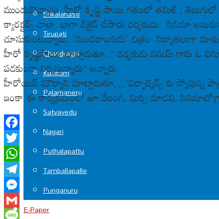
ముందుకొచ్చాను. హీరో కృష్ణ సాయి గ‌తంలో త‌మిళ్ , తెలుగులో
Srikalahasti
క్యార‌క్ట‌ర్స్ చాలా బాగా డిజైన్ చేసారు ద‌ర్శ‌కుడు. సినిమా అనుకు
Tirupati
చూసుకుంటున్నారు. `సుంద‌రాంగుడు` చిత్రం నిర్మాత‌లుగా మాకు మ
హీరో కృష్ణ‌సాయి మాట్లాడుతూ..“ ద‌ర్శ‌కుడు విన‌య్ గారు ఓ వినూత‌
Chandragiri
ప‌డ‌కుండా నిర్మిస్తున్నారు“ అన్నారు.
Kuppam
హీరోయిన్ మౌర్యాని మాట్లాడుతూ…“ప‌ర్ఫార్మెన్స్ కు స్కోపున్న 
Palamaneru
ఇంకా ఈ కార్య‌క్ర‌మంలో జూ.రేలంగి, మిర్చి మాధ‌వి, సినిమాటోగ్
Satyavedu
Nagari
Facebook
Puthalapattu
Twitter
WhatsApp
Tamballapalle
Telegram
Punganuru
Messenger
E-Paper
Gmail