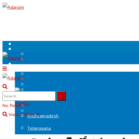
.
Politics
No Result
View All Result
Andhrapradesh
Telangaana