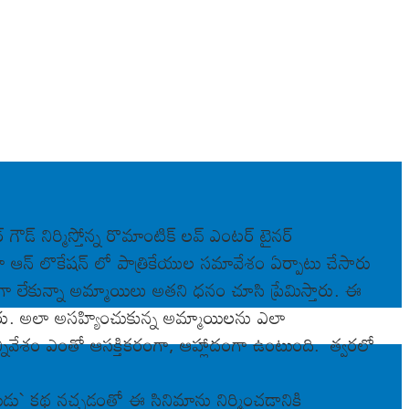
ౌడ్ నిర్మిస్తోన్న రొమాంటిక్ ల‌వ్ ఎంట‌ర్ టైన‌ర్
గా ఆన్ లొకేష‌న్ లో పాత్రికేయుల స‌మావేశం ఏర్పాటు చేసారు
 లేకున్నా అమ్మాయిలు అత‌ని ధ‌నం చూసి ప్రేమిస్తారు. ఈ
రు. అలా అస‌హ్యించుకున్న అమ్మాయిల‌ను ఎలా
స‌న్నివేశం ఎంతో ఆస‌క్తిక‌రంగా, ఆహ్లాదంగా ఉంటుంది. త్వ‌ర‌లో
ు` క‌థ న‌చ్చ‌డంతో ఈ సినిమాను నిర్మించ‌డానికి