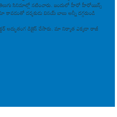
ెలుగు సినిమాల్లో న‌టించారు. ఇందులో హీరో హీరోయిన్స్
ిమా కావ‌డంతో ద‌ర్శ‌కుడు విన‌య్ బాబు అన్నీ ద‌గ్గ‌రుండి
్ట‌ర్ అద్భుతంగ డిజైన్ చేసారు. మా నిర్మాత ఎక్క‌డా రాజీ