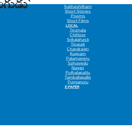
ాంగుడు`
SPECIAL
Subhashitham
Short Stories
Poems
Short Films
LOCAL
Tirumala
Chittoor
Srikalahasti
Tirupati
Chandragiri
Kuppam
Palamaneru
Satyavedu
Nagari
Puthalapattu
Tamballapalle
Punganuru
E-PAPER