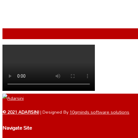
VIDEO
© 2021 ADARSINI
| Designed By
10gminds software solutions
Navigate Site