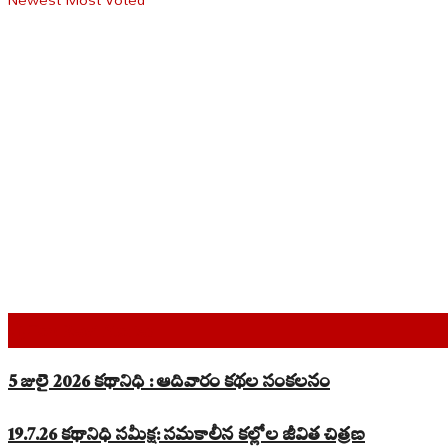
Top Read Stories
5 జులై 2026 కథానిధి : ఆదివారం కథల సంకలనం
19.7.26 కథానిధి సమీక్ష: సమకాలీన కల్లోల జీవిత చిత్రణ