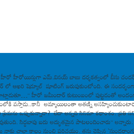
హీరో హీరోయిన్లుగా ఎమ్‌.విన‌య్ బాబు ద‌ర్శ‌క‌త్వంలో బీసు చంద‌ర్ గ
న‌గ‌ర్ లో ఆఖరి షెడ్యూల్ షూటింగ్ జ‌రుపుకుంటోంది. ఈ సంద‌ర్భం
బు మాట్లాడుతూ…“ హీరో జ‌మీందార్ కుటుంబంలో పుట్ట‌డంతో అందంగా
లోకి వ‌స్తాడు..కానీ అమ్మాయిలంతా అత‌ణ్ని అస‌హ్యించుకుంటా
లి ప్రేమ‌ను ఒప్పుకున్నాడా? లేదా అన్న‌ది సినిమా క‌థాంశం. ప్ర‌తి 
తుంది. సిద్ధ‌బాపు ఐదు అద్భుత‌మైన పాట‌లందించారు“ అన్నారు.
ు నాకు చాలా కాలం నుంచి ప‌రిచ‌యం. త‌ను చెప్పిన `సుంద‌రాంగుడ