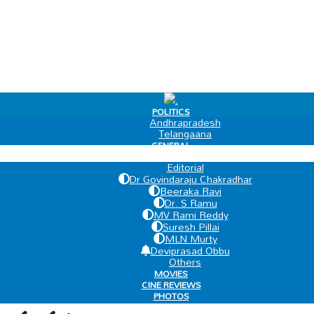
.
POLITICS
Andhrapradesh
Telangaana
GENERAL
EDIT PAGE
Editorial
Dr Govindaraju Chakradhar
Beeraka Ravi
Dr. S Ramu
MV Rami Reddy
Suresh Pillai
MLN Murty
Deviprasad Obbu
Others
MOVIES
CINE REVIEWS
PHOTOS
VIDEOS