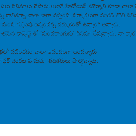
 ప‌లు సినిమాలు చేసారు.అలాగే హీరోయిన్ మౌర్యాని కూడా చాలా త
న్న దానిక‌న్నా చాలా బాగా వ‌స్తోంది. నిర్మాత‌లుగా మాకిది తొలి సిన
ంచి గుర్తింపు ఇస్తుంద‌న్న న‌మ్మ‌కంతో ఉన్నాం“ అన్నారు.
మైన కాన్సెప్ట్ తో `సుంద‌రాంగుడు` సినిమా చేస్తున్నారు. నా క్యారక
పాత్ర‌లో న‌టించ‌డం చాలా ఆనందంగా ఉంద‌న్నారు.
రాఫ‌ర్ వెంక‌ట హ‌నుమ త‌దితరులు పాల్గొన్నారు.