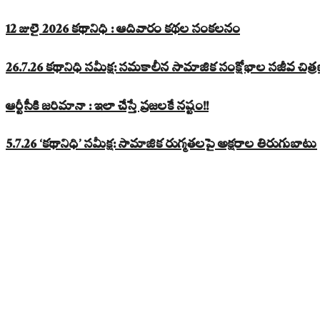
12 జులై 2026 కథానిధి : ఆదివారం కథల సంకలనం
26.7.26 కథానిధి సమీక్ష: సమకాలీన సామాజిక సంక్షోభాల సజీవ చిత్
ఆర్టీసీకి జరిమానా : ఇలా చేస్తే ప్రజలకే నష్టం!!
5.7.26 ‘కథానిధి’ సమీక్ష: సామాజిక రుగ్మతలపై అక్షరాల తిరుగుబాటు