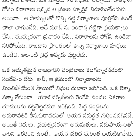
కోసం విరాళాలు ఇచ్చిన ఆ ప్రజల స్ఫూర్తిని నిరూపించేందుకు
అయినా.. ఆ సొమ్ములతో కొన్ని గట్టి నిర్మాణాలు పూర్తిచేసి ఉంటే
చాలా బాగుండేది. అదే మూడ్ ను ఇంకాస్త గట్టిగా ప్రయత్నాలు
చేసి.. ముమ్మరంగా ప్రచారం చేసి.. విరాళాలను పోగేసి ఉండినా
సరిపోయేది. రాజధాని ప్రాంతంలో కొన్ని నిర్మాణాలు పూర్తయి
ఉండేవి. అలాంటి శ్రద్ధ అప్పుడు పుట్టలేదు.
ఒక అద్భుతమైన రాజధానిని చంద్రబాబు కలగన్నారనడంలో
సందేహం లేదు. కానీ, ఆ క్రమంలో నిర్మాణాలను
మించిపోయేంత స్థాయిలో నిధుల దుబారా జరిగింది. ఒక లెక్కా
పక్కా లేకుండా.. యూనివర్సిటీలకు రెండేసి వందల ఎకరాల
భూములను కట్టబెట్టడమూ జరిగింది. పెద్ద సంస్థలను
అమరావతికి తీసుకురావడంలో ఆయన సమర్థత గుర్తించదగినదే.
అయితే నిధులు, ప్రభుత్వపరంగా అనుమతులు, సదుపాయాలతో
వారిని ఆకర్షించి ఉంటే.. ఆయన ప్రతిభ మరింత బయటికొచ్చేది.