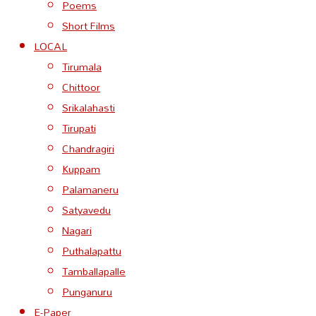
Poems
Short Films
LOCAL
Tirumala
Chittoor
Srikalahasti
Tirupati
Chandragiri
Kuppam
Palamaneru
Satyavedu
Nagari
Puthalapattu
Tamballapalle
Punganuru
E-Paper