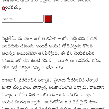
ఉండవచ్చు.
No Result
ఏదైతేనేం చంద్రబాబుతో తొలిసారిగా జోలెపట్టించిన ఘనత
View All Result
బందరుకు దక్కింది. అయిదే ఆయన జోలెపట్టడం కొంత
ఆలస్యం అయిందేమో అనిపిస్తోంది. ఈ పని చేయవలసిన
సమయంలో చేసి ఉంటే గనుక… ఇవాళ ఈ అవసరం కోసం
జోలె పట్టే పరిస్థితి వచ్చి ఉండేది కాదు.
రాజధాని ప్రకటించిన తర్వాత.. స్థలాలు సేకరించిన తర్వాత
కూడా చంద్రబాబు చాన్నాళ్లు అధికారంలోనే ఉన్నారు. రాజధాని
నిర్మాణం కోసం ప్రతి తెలుగువాడూ ఒక ఇటుకు ఇవ్వాలని
ఆయన పిలుపు ఇచ్చారు. అందుకోసం ఒక వెబ్ సైట్ కూడా
ఏర్పాటు చేశారు. ఒక మోస్తరుగానే నిధులు వచ్చాయి. రాజధాని