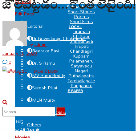
జోలెపట్టడం… కొంత లేటైంది!
General
SPECIAL
Subhashitham
Short Stories
Edit Page
Poems
Short Films
Editorial
LOCAL
Tirumala
Chittoor
Dr Govindaraju Chakradhar
Srikalahasti
by
admin
Tirupati
Beeraka Ravi
Chandragiri
January 10, 2020
Kuppam
Palamaneru
0
Dr. S Ramu
Satyavedu
Nagari
MV Rami Reddy
Puthalapattu
Tamballapalle
Punganuru
Suresh Pillai
E-PAPER
MLN Murty
Deviprasad Obbu
No Result
Others
View All Result
Movies