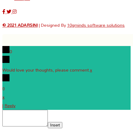
© 2021 ADARSINI
| Designed By
10gminds software solutions
0
Would love your thoughts, please comment.
x
(
)
x
|
Reply
Insert