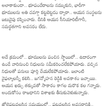
అలాకాకుండా.. భూపందేరాలను నమ్ముకుని, భారీగా
భూములను అతి చవగ్గా కట్టబెట్టడం ద్వారా.. ఆయన సంస్థలను
ఇటువైపు రప్పించారు. దీనికి ఆయన సీనియారిటీగానీ,
సమర్థతగాని అవసరం లేదు.
అదే క్రమంలో.. భూములను పంచిన స్థాయిలో.. ఉదారంగా
ఉండే వారినుంచి నిధులను సమీకరించలేకపోయారు. వచ్చిన
నిధులతో పనులు పూర్తి చేయలేకపోయారు. ఇలాంటి
వైఫల్యాలన్నీ కలిసి.. జగన్మోహన రెడ్డికి అవకాశం ఇచ్చాయి.
ఆయన ఖర్చు తక్కువతో సాకారం కాగల మరొక కల గన్నారు.
అందుకోసం రాజధానిని విశాఖకు తీసుకువెళుతున్నారు.
జోలెపట్టవలసిన సమయంలో.. పట్టవలసిన అవసరానికి..