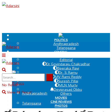
.
POLITICS
Andhrapradesh
Telangaana
GENERAL
EDIT PAGE
Editorial
Dr Govindaraju Chakradhar
Beeraka Ravi
Dr. S Ramu
.
MV Rami Reddy
Suresh Pillai
Politics
No Result
MLN Murty
Deviprasad Obbu
View All Result
Andhrapradesh
Others
MOVIES
CINE REVIEWS
Telangaana
PHOTOS
VIDEOS