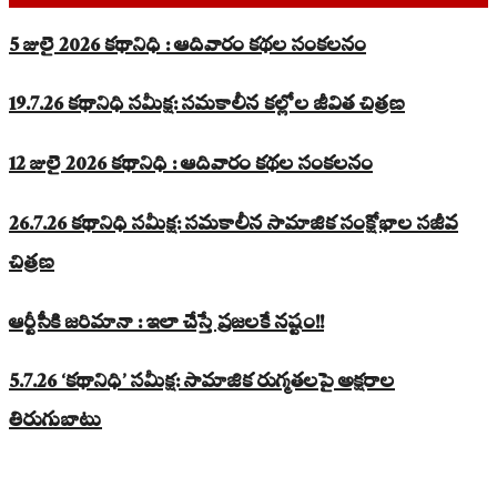
5 జులై 2026 కథానిధి : ఆదివారం కథల సంకలనం
19.7.26 కథానిధి సమీక్ష: సమకాలీన కల్లోల జీవిత చిత్రణ
12 జులై 2026 కథానిధి : ఆదివారం కథల సంకలనం
26.7.26 కథానిధి సమీక్ష: సమకాలీన సామాజిక సంక్షోభాల సజీవ
చిత్రణ
ఆర్టీసీకి జరిమానా : ఇలా చేస్తే ప్రజలకే నష్టం!!
5.7.26 ‘కథానిధి’ సమీక్ష: సామాజిక రుగ్మతలపై అక్షరాల
తిరుగుబాటు