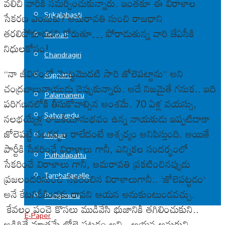
వలిచి వారికి సమర్పించుకున్నారు. ఇంతకూ ఈ విరాళాల
Srikalahasti
సేకరణ ఎందుకు? అమరావతి నుంచి రాజధాని
తరలిపోకూడదని కోరుతూ… పోరాడుతున్న వారి జేఏసీకి
Tirupati
నిధులకోసం!
Chandragiri
‘‘నా జీవితంలో మొట్టమొదటి సారి జోలెపట్టాను’’ అని
Kuppam
చంద్రబాబునాయుడు చెప్పుకున్నారు. అదే నిజమైతే గనుక.. ఇది
Palamaneru
పరిగణనలోకి తీసుకోవాల్సిన అంశమే. 70 ఏళ్ల వయస్సు,
Satyavedu
నలభయ్యేళ్ల రాజకీయానుభవం ఉన్న నాయకుడు ఇప్పటిదాకా
జోలెపట్టే సందర్భం రాలేదంటే ఆశ్చర్యం అనిపిస్తుంది. అయితే
Nagari
పార్టీకి సేకరించే విరాళాలు గానీ, ఎన్నికల సందర్భంలో
Puthalapattu
సేకరించే విరాళాలు గానీ, అమరావతి ప్రకటించినప్పుడు
Tamballapalle
ప్రజలందరినుంచి సేకరించిన విరాళాలుగానీ.. ‘జోలెపట్టడం’
అనే కేటగిరీకిందకు రావని ఆయన అనుకుంటుండవచ్చు.
Punganuru
కేవలం పంచె కొసలు ముడివేసి భుజానికి తగిలించుకుని..
E-Paper
అడిగితే మాత్రమే జోలె పట్టడం అని.. ఆయన అనుకుని