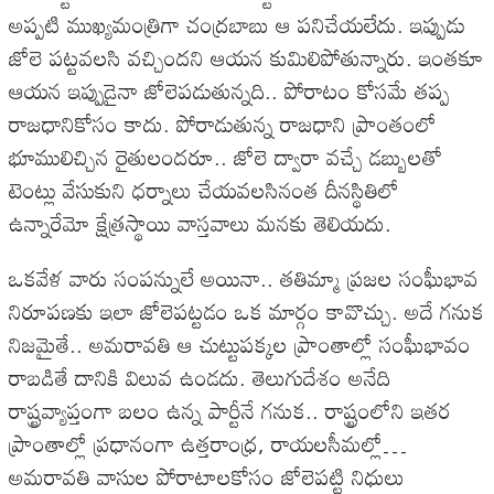
అప్పటి ముఖ్యమంత్రిగా చంద్రబాబు ఆ పనిచేయలేదు. ఇప్పుడు
జోలె పట్టవలసి వచ్చిందని ఆయన కుమిలిపోతున్నారు. ఇంతకూ
ఆయన ఇప్పుడైనా జోలెపడుతున్నది.. పోరాటం కోసమే తప్ప
రాజధానికోసం కాదు. పోరాడుతున్న రాజధాని ప్రాంతంలో
భూములిచ్చిన రైతులందరూ.. జోలె ద్వారా వచ్చే డబ్బులతో
టెంట్లు వేసుకుని ధర్నాలు చేయవలసినంత దీనస్థితిలో
ఉన్నారేమో క్షేత్రస్థాయి వాస్తవాలు మనకు తెలియదు.
ఒకవేళ వారు సంపన్నులే అయినా.. తతిమ్మా ప్రజల సంఘీభావ
నిరూపణకు ఇలా జోలెపట్టడం ఒక మార్గం కావొచ్చు. అదే గనుక
నిజమైతే.. అమరావతి ఆ చుట్టుపక్కల ప్రాంతాల్లో సంఘీభావం
రాబడితే దానికి విలువ ఉండదు. తెలుగుదేశం అనేది
రాష్ట్రవ్యాప్తంగా బలం ఉన్న పార్టీనే గనుక.. రాష్ట్రంలోని ఇతర
ప్రాంతాల్లో ప్రధానంగా ఉత్తరాంధ్ర, రాయలసీమల్లో…
అమరావతి వాసుల పోరాటాలకోసం జోలెపట్టి నిధులు