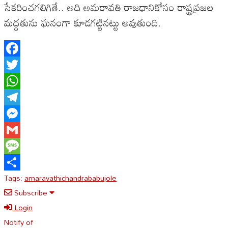
సేకరించగలిగితే.. అది అమరావతి రాజధానికోసం రాష్ట్రప్రజల
మద్దతును ఘనంగా కూడగట్టినట్టు అవుతుంది.
Facebook
Twitter
WhatsApp
Telegram
Messenger
Gmail
Message
Tags:
amaravathi
chandrababu
jole
Share
Subscribe
Login
Notify of