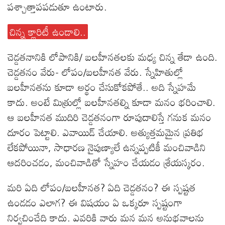
పశ్చాత్తాపపడుతూ ఉంటారు.
చిన్న క్లారిటీ ఉండాలి..
చెడ్డతనానికి లోపానికి/ బలహీనతలకు మధ్య చిన్న తేడా ఉంది.
చెడ్డతనం వేరు- లోపం/బలహీనత వేరు. స్నేహితుల్లో
బలహీనతను కూడా అర్థం చేసుకోకపోతే.. అది స్నేహమే
కాదు. అంటే మిత్రుల్లో బలహీనతల్ని కూడా మనం భరించాలి.
ఆ బలహీనత ముదిరి చెడ్డతనంగా రూపుదాలిస్తే గనుక మనం
దూరం పెట్టాలి. ఎవాయిడ్ చేయాలి. అత్యుత్తమమైన ప్రతిభ
లేకపోయినా, సాధారణ నైపుణ్యాలే ఉన్నప్పటికీ మంచివాడిని
ఆదరించడం, మంచివాడితో స్నేహం చేయడం శ్రేయస్కరం.
మరి ఏది లోపం/బలహీనత? ఏది చెడ్డతనం? ఈ స్పష్టత
ఉండడం ఎలాగ? ఈ విషయం ఏ ఒక్కరూ స్పష్టంగా
నిర్వచించేది కాదు. ఎవరికి వారు మన మన అనుభవాలను