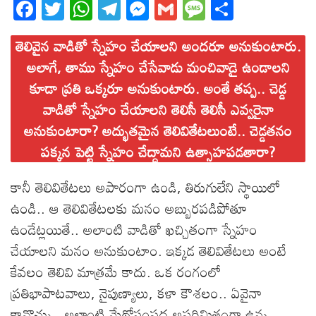
Fa
T
W
T
M
G
M
S
ce
wi
ha
el
es
m
es
ha
తెలివైన వాడితో స్నేహం చేయాలని అందరూ అనుకుంటారు.
bo
tt
ts
eg
se
ail
sa
re
అలాగే, తాము స్నేహం చేసేవాడు మంచివాడై ఉండాలని
ok
er
A
ra
ng
ge
కూడా ప్రతి ఒక్కరూ అనుకుంటారు. అంతే తప్ప.. చెడ్డ
pp
m
er
వాడితో స్నేహం చేయాలని తెలిసీ తెలిసీ ఎవ్వరైనా
అనుకుంటారా? అద్భుతమైన తెలివితేటలుంటే.. చెడ్డతనం
పక్కన పెట్టి స్నేహం చేద్దామని ఉత్సాహపడతారా?
కానీ తెలివితేటలు అపారంగా ఉండి, తిరుగులేని స్థాయిలో
ఉండి.. ఆ తెలివితేటలకు మనం అబ్బురపడిపోతూ
ఉండేట్లయితే.. అలాంటి వాడితో ఖచ్చితంగా స్నేహం
చేయాలని మనం అనుకుంటాం. ఇక్కడ తెలివితేటలు అంటే
కేవలం తెలివి మాత్రమే కాదు. ఒక రంగంలో
ప్రతిభాపాటవాలు, నైపుణ్యాలు, కళా కౌశలం.. ఏవైనా
కావొచ్చు.. అలాంటి మేథోసంపద అపరిమితంగా ఉన్న