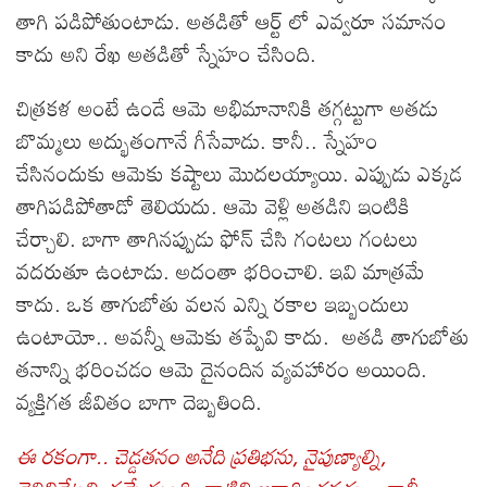
తాగి పడిపోతుంటాడు. అతడితో ఆర్ట్ లో ఎవ్వరూ సమానం
కాదు అని రేఖ అతడితో స్నేహం చేసింది.
చిత్రకళ అంటే ఉండే ఆమె అభిమానానికి తగ్గట్టుగా అతడు
బొమ్మలు అద్భుతంగానే గీసేవాడు. కానీ.. స్నేహం
చేసినందుకు ఆమెకు కష్టాలు మొదలయ్యాయి. ఎప్పుడు ఎక్కడ
తాగిపడిపోతాడో తెలియదు. ఆమె వెళ్లి అతడిని ఇంటికి
చేర్చాలి. బాగా తాగినప్పుడు ఫోన్ చేసి గంటలు గంటలు
వదరుతూ ఉంటాడు. అదంతా భరించాలి. ఇవి మాత్రమే
కాదు. ఒక తాగుబోతు వలన ఎన్ని రకాల ఇబ్బందులు
ఉంటాయో.. అవన్నీ ఆమెకు తప్పేవి కాదు. అతడి తాగుబోతు
తనాన్ని భరించడం ఆమె దైనందిన వ్యవహారం అయింది.
వ్యక్తిగత జీవితం బాగా దెబ్బతింది.
ఈ రకంగా.. చెడ్డతనం అనేది ప్రతిభను, నైపుణ్యాల్ని,