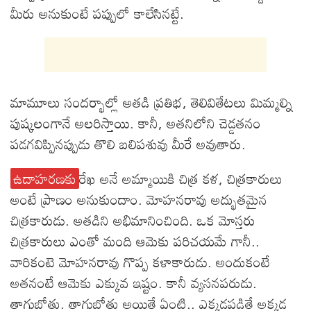
మీరు అనుకుంటే పప్పులో కాలేసినట్టే.
మామూలు సందర్భాల్లో అతడి ప్రతిభ, తెలివితేటలు మిమ్మల్ని
పుష్కలంగానే అలరిస్తాయి. కానీ, అతనిలోని చెడ్డతనం
పడగవిప్పినప్పుడు తొలి బలిపశువు మీరే అవుతారు.
ఉదాహరణకు
రేఖ అనే అమ్మాయికి చిత్ర కళ, చిత్రకారులు
అంటే ప్రాణం అనుకుందాం. మోహనరావు అద్భుతమైన
చిత్రకారుడు. అతడిని అభిమానించింది. ఒక మోస్తరు
చిత్రకారులు ఎంతో మంది ఆమెకు పరిచయమే గానీ..
వారికంటె మోహనరావు గొప్ప కళాకారుడు. అందుకంటే
అతనంటే ఆమెకు ఎక్కువ ఇష్టం. కానీ వ్యసనపరుడు.
తాగుబోతు. తాగుబోతు అయితే ఏంటి.. ఎక్కడపడితే అక్కడ