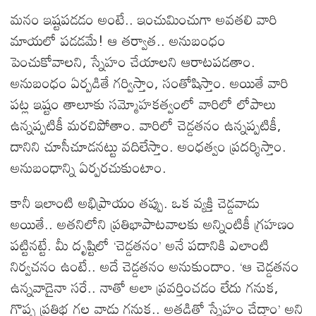
మనం ఇష్టపడడం అంటే.. ఇంచుమించుగా అవతలి వారి
మాయలో పడడమే! ఆ తర్వాత.. అనుబంధం
పెంచుకోవాలని, స్నేహం చేయాలని ఆరాటపడతాం.
అనుబంధం ఏర్పడితే గర్విస్తాం, సంతోషిస్తాం. అయితే వారి
పట్ల ఇష్టం తాలూకు సమ్మోహకత్వంలో వారిలో లోపాలు
ఉన్నప్పటికీ మరచిపోతాం. వారిలో చెడ్డతనం ఉన్నప్పటికీ,
దానిని చూసీచూడనట్టు వదిలేస్తాం. అంధత్వం ప్రదర్శిస్తాం.
అనుబంధాన్ని ఏర్పరచుకుంటాం.
కానీ ఇలాంటి అభిప్రాయం తప్పు. ఒక వ్యక్తి చెడ్డవాడు
అయితే.. అతనిలోని ప్రతిభాపాటవాలకు అన్నింటికీ గ్రహణం
పట్టినట్టే. మీ దృష్టిలో ‘చెడ్డతనం’ అనే పదానికి ఎలాంటి
నిర్వచనం ఉంటే.. అదే చెడ్డతనం అనుకుందాం. ‘ఆ చెడ్డతనం
ఉన్నవాడైనా సరే.. నాతో అలా ప్రవర్తించడం లేదు గనుక,
గొప్ప ప్రతిభ గల వాడు గనుక.. అతడితో స్నేహం చేద్దాం’ అని