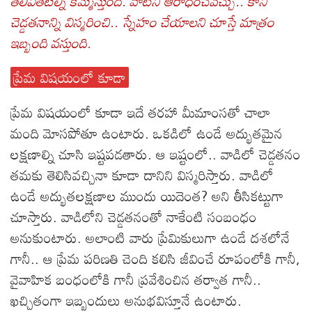
తెలివితేటల్ని కమ్మేస్తుంది. వాటిని ఆరాధించవచ్చు.. కానీ
చెడ్డతనాన్ని విస్మరించి.. స్నేహం చేయాలని చూస్తే మాత్రం
ఇబ్బంది వస్తుంది.
ప్రేమ విషయంలో కూడా
ప్రేమ విషయంలో కూడా ఇదే తరహా మీమాంసతో చాలా
మంది మోసపోతూ ఉంటారు. ఒకడిలో ఉండే అద్భుతమైన
లక్షణాల్ని చూసి ఇష్టపడతారు. ఆ ఇష్టంలో.. వాడిలో చెడ్డతనం
తమకు తెలిసివచ్చినా కూడా దానిని విస్మరిస్తారు. వాడిలో
ఉండే అద్భుతలక్షణాల ముందు యిదెంత? అని తీసికట్టుగా
చూస్తారు. వాడిలోని చెడ్డతనంతో నాకేంటి సంబంధం
అనుకుంటారు. అలాంటి వారు ప్రేమికులుగా ఉండే దశలోనే
గానీ.. ఆ ప్రేమ పరిణతి చెంది కలిసి జీవించే రూపంలోకి గానీ,
వైవాహిక బంధంలోకి గానీ ప్రవేశించిన తర్వాత గానీ..
ఖచ్చితంగా ఇబ్బందులు అనుభవిస్తూనే ఉంటారు.