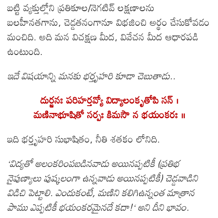
బట్టి వ్యక్తుల్లోని ప్రతికూల/నెగటివ్ లక్షణాలను
బలహీనతగాను, చెడ్డతనంగానూ విభజించి అర్థం చేసుకోవడం
మంచిది. అది మన విచక్షణ మీద, వివేచన మీద ఆధారపడి
ఉంటుంది.
ఇదే విషయాన్ని మనకు భర్తృహరి కూడా చెబుతాడు..
దుర్జనః పరిహర్తవ్యో విద్యాలంకృతోపి సన్ ।
మణినాభూషితో సర్పః కిమసౌ న భయంకరః ।।
ఇది భర్తృహరి సుభాషితం, నీతి శతకం లోనిది.
‘విద్యతో అలంకరింపబడినవాడు అయినప్పటికీ (ప్రతిభ
నైపుణ్యాలు పుష్కలంగా ఉన్నవాడు అయినప్పటికీ) చెడ్డవాడిని
విడిచి పెట్టాలి. ఎందుకంటే, మణిని కలిగిఉన్నంత మాత్రాన
పాము ఎప్పటికీ భయంకరమైనదే కదా!‘ అని దీని భావం.