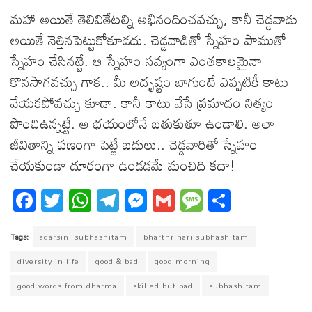
మహా అయితే తెలివితేటల్ని అభినందించవచ్చు, కానీ చెడ్డవాడు
అయితే నెత్తినపెట్టుకోకూడదు. చెడ్డవాడితో స్నేహం పాముతో
స్నేహం చేసినట్టే. ఆ స్నేహం సవ్యంగా ఎంతకాలమైనా
కొనసాగవచ్చు గాక.. మీ అదృష్టం బాగుంటే ఎప్పటికీ కాటు
వేయకపోవచ్చు కూడా. కానీ కాటు వేసే ప్రమాదం నిత్యం
పొంచిఉన్నట్టే. ఆ భయంలోనే బతుకుతూ ఉండాలి. అలా
జీవితాన్ని పణంగా పెట్టే బదులు.. చెడ్డవారితో స్నేహం
చేయకుండా దూరంగా ఉండడమే మంచిది కదా!
Fa
T
W
T
M
G
M
S
ce
wi
ha
el
es
m
es
ha
bo
tt
ts
eg
se
ail
sa
re
Tags:
adarsini subhashitam
bharthrihari subhashitam
ok
er
A
ra
ng
ge
diversity in life
good & bad
good morning
pp
m
er
good words from dharma
skilled but bad
subhashitam