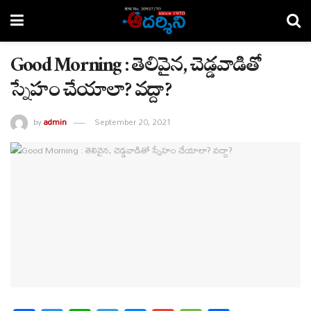
Good Morning : తెలివైన, చెడ్డవాడితో
స్నేహం చేయాలా? వద్దా?
by
admin
September 20, 2021