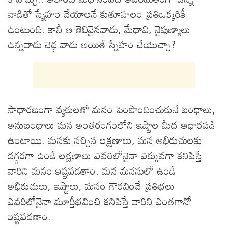
వాడితో స్నేహం చేయాలనే కుతూహలం ప్రతిఒక్కరికీ
ఉంటుంది. కానీ ఆ తెలివైనవాడు, మేధావి, నైపుణ్యాలు
ఉన్నవాడు చెడ్డ వాడు అయితే స్నేహం చేయొచ్చా?
సాధారణంగా వ్యక్తులతో మనం పెంపొందించుకునే బంధాలు,
అనుబంధాలు మన అంతరంగంలోని ఇష్టాల మీద ఆధారపడి
ఉంటాయి. మనకు నచ్చిన లక్షణాలు, మన అభిరుచులకు
దగ్గరగా ఉండే లక్షణాలు ఎవరిలోనైనా ఎక్కువగా కనిపిస్తే
వారిని మనం ఇష్టపడతాం. మన మనసులో ఉండే
అభిరుచులు, ఇష్టాలు, మనం గౌరవించే ప్రతిభలు
ఎవరిలోనైనా మూర్తీభవించి కనిపిస్తే వారిని ఎంతగానో
ఇష్టపడతాం.