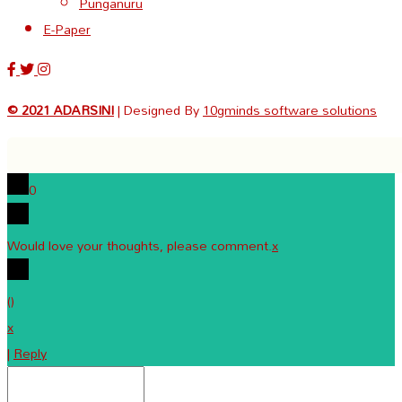
Punganuru
E-Paper
© 2021 ADARSINI
| Designed By
10gminds software solutions
0
Would love your thoughts, please comment.
x
(
)
x
|
Reply