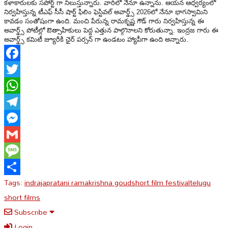
కళాకారులకు సపోర్ట్ గా నిలుస్తున్నారు. వారిలో నేనూ ఉన్నాను. ఆయన ఆధ్వర్యంలో
నిర్వహిస్తున్న టీఎఫ్ సీసీ షార్ట్ ఫిలిం ఫెస్టివల్ అవార్డ్స్ 2026లో నేనూ భాగస్వామిని
కావడం సంతోషంగా ఉంది. మంచి పేరున్న రామకృష్ణ గౌడ్ గారు నిర్వహిస్తున్న ఈ
అవార్డ్స్ పోటీల్లో ఔత్సాహికులు పెద్ద ఎత్తున పాల్గొనాలని కోరుతున్నా. ఇంద్రజ గారు ఈ
అవార్డ్స్ కమిటీ జ్యూరీకి ఛైర్ పర్సన్ గా ఉండటం హ్యాపీగా ఉంది అన్నారు.
Facebook
Twitter
WhatsApp
Telegram
Messenger
Gmail
Message
Tags:
indraja
pratani ramakrishna goud
short film festival
telugu
Share
short films
Subscribe
Login