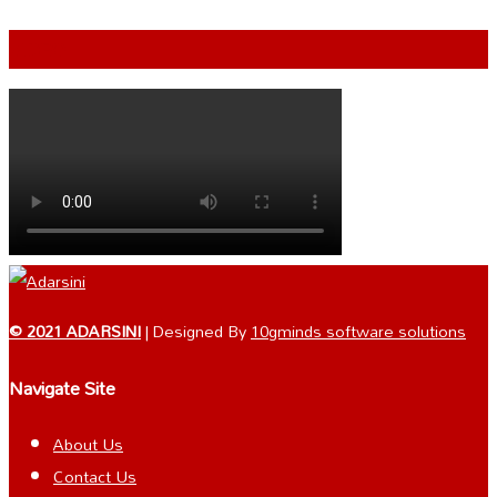
VIDEO
© 2021 ADARSINI
| Designed By
10gminds software solutions
Navigate Site
About Us
Contact Us