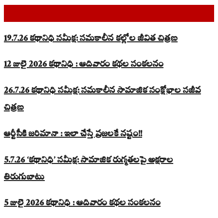
Top Read Stories
19.7.26 కథానిధి సమీక్ష: సమకాలీన కల్లోల జీవిత చిత్రణ
12 జులై 2026 కథానిధి : ఆదివారం కథల సంకలనం
26.7.26 కథానిధి సమీక్ష: సమకాలీన సామాజిక సంక్షోభాల సజీవ
చిత్రణ
ఆర్టీసీకి జరిమానా : ఇలా చేస్తే ప్రజలకే నష్టం!!
5.7.26 ‘కథానిధి’ సమీక్ష: సామాజిక రుగ్మతలపై అక్షరాల
తిరుగుబాటు
5 జులై 2026 కథానిధి : ఆదివారం కథల సంకలనం