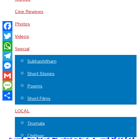
Cine Reviews
Photos
Facebook
Videos
Twitter
Special
WhatsApp
Subhashitham
Telegram
Short Stories
Messenger
Gmail
Poems
Message
Short Films
Share
LOCAL
Tirumala
Chittoor