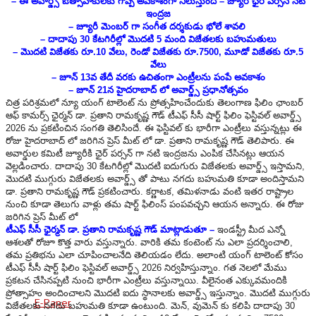
– ఈ అవార్డ్స్ ఔత్సాహికులకు గొప్ప అవకాశంగా నిలుస్తుంది – జ్యూరీ ఛైర్ పర్సన్ నటి
ఇంద్రజ
Srikalahasti
– జ్యూరీ మెంబర్ గా సంగీత దర్శకుడు భోలే శావలి
– దాదాపు 30 కేటగిరీల్లో మొదటి 5 మంది విజేతలకు బహుమతులు
Tirupati
– మొదటి విజేతకు రూ.10 వేలు, రెండో విజేతకు రూ.7500, మూడో విజేతకు రూ.5
వేలు
Chandragiri
– జూన్ 13వ తేదీ వరకు ఉచితంగా ఎంట్రీలను పంపే అవకాశం
– జూన్ 21న హైదరాబాద్ లో అవార్డ్స్ ప్రధానోత్సవం
Kuppam
చిత్ర పరిశ్రమలో న్యూ యంగ్ టాలెంట్ ను ప్రోత్సహించేందుకు తెలంగాణ ఫిలిం ఛాంబర్
ఆఫ్ కామర్స్ ఛైర్మన్ డా. ప్రతాని రామకృష్ణ గౌడ్ టీఎఫ్ సీసీ షార్ట్ ఫిలిం ఫెస్టివల్ అవార్డ్స్
Palamaneru
2026 ను ప్రకటించిన సంగతి తెలిసిందే. ఈ ఫెస్టివల్ కు భారీగా ఎంట్రీలు వస్తున్నట్లు ఈ
రోజు హైదరాబాద్ లో జరిగిన ప్రెస్ మీట్ లో డా. ప్రతాని రామకృష్ణ గౌడ్ తెలిపారు. ఈ
అవార్డుల కమిటీ జ్యూరీకి ఛైర్ పర్సన్ గా నటి ఇంద్రజను ఎంపిక చేసినట్లు ఆయన
Satyavedu
వెల్లడించారు. దాదాపు 30 కేటగిరీల్లో మొదటి ఐదుగురు విజేతలకు అవార్డ్స్ ఇస్తామని,
మొదటి ముగ్గురు విజేతలకు అవార్డ్స్ తో పాటు నగదు బహుమతి కూడా అందిస్తామని
Nagari
డా. ప్రతాని రామకృష్ణ గౌడ్ ప్రకటించారు. కర్ణాటక, తమిళనాడు వంటి ఇతర రాష్ట్రాల
నుంచి కూడా తెలుగు వాళ్లు తమ షార్ట్ ఫిలింస్ పంపవచ్చని ఆయన అన్నారు. ఈ రోజు
Puthalapattu
జరిగిన ప్రెస్ మీట్ లో
టీఎఫ్ సీసీ ఛైర్మన్ డా. ప్రతాని రామకృష్ణ గౌడ్ మాట్లాడుతూ –
ఇండస్ట్రీ మీద ఎన్నో
Tamballapalle
ఆశలతో రోజూ కొత్త వారు వస్తున్నారు. వారికి తమ కంటెంట్ ను ఎలా ప్రదర్శించాలి,
తమ ప్రతిభను ఎలా చూపించాలనేది తెలియడం లేదు. అలాంటి యంగ్ టాలెంట్ కోసం
టీఎఫ్ సీసీ షార్ట్ ఫిలిం ఫెస్టివల్ అవార్డ్స్ 2026 నిర్వహిస్తున్నాం. గత నెలలో మేము
Punganuru
ప్రకటన చేసినప్పటి నుంచి భారీగా ఎంట్రీలు వస్తున్నాయి. వీలైనంత ఎక్కువమందికి
ప్రోత్సాహం అందించాలని మొదటి ఐదు స్థానాలకు అవార్డ్స్ ఇస్తున్నాం. మొదటి ముగ్గురు
E-Paper
విజేతలకు నగదు బహుమతి కూడా ఉంటుంది. మెన్, వుమెన్ కు కలిపి దాదాపు 30