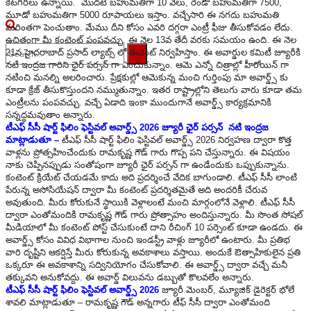
కేటగిరీలు ఉన్నాయి. మొదటి బహుమతిగా 10 వేలు, రెండో బహుమతిగా 7500,
మూడో బహుమతిగా 5000 రూపాయలు ఇస్తాం. వచ్చేసారి ఈ నగదు బహుమతి
మరింతగా పెంచుతాం. మేము దీని కోసం ఎవరి దగ్గరా ఎంట్రీ ఫీజు తీసుకోవడం లేదు.
ఉచితంగా మీ కంటెంట్ పంపవచ్చు. ఈ నెల 13వ తేదీ వరకు సమయం ఉంది. ఈ నెల
21న హైదరాబాద్ ప్రసాద్ ల్యాబ్స్ లో ఈవెంట్ నిర్వహిస్తాం. ఈ అవార్డుల కమిటీ జ్యూరీకి
నటి ఇంద్రజ గారిని ఛైర్ పర్సన్ గా ఎంచుకున్నాం. ఆమె ఎన్నో చిత్రాల్లో హీరోయిన్ గా
No Result
నటించి మనల్ని అలరించారు. ప్రేక్షకుల్లో ఆమెకున్న మంచి గుర్తింపు మా అవార్డ్స్ కు
కూడా క్రేజ్ తీసుకొస్తుందని నమ్ముతున్నాం. ఇతర రాష్ట్రాల్లోని తెలుగు వారు కూడా తమ
ఎంట్రీలను పంపవచ్చు. వచ్చే ఏడాది ఇంకా ముందుగానే అవార్డ్స్ కార్యక్రమానికి
View All Result
సన్నద్ధమవుతాం అన్నారు.
టీఎఫ్ సీసీ షార్ట్ ఫిలిం ఫెస్టివల్ అవార్డ్స్ 2026 జ్యూరీ ఛైర్ పర్సన్ నటి ఇంద్రజ
మాట్లాడుతూ –
టీఎఫ్ సీసీ షార్ట్ ఫిలిం ఫెస్టివల్ అవార్డ్స్ 2026 నిర్వహణ ద్వారా కొత్త
వాళ్లను ప్రోత్సహించేందుకు రామకృష్ణ గౌడ్ గారు గొప్ప పని చేస్తున్నారు. ఈ విషయం
నాకు చెప్పినప్పుడు సంతోషంగా జ్యూరీ ఛైర్ పర్సన్ గా ఉండేందుకు ఒప్పుకున్నాను.
కంటెంట్ క్రియేట్ చేయడమే కాదు అది ప్రదర్శించే వేదిక బాగుండాలి. టీఎఫ్ సీసీ లాంటి
పేరున్న అసోసియేషన్ ద్వారా మీ కంటెంట్ ప్రదర్శితమైతే అది అందరికీ చేరువ
అవుతుంది. మీరు కోరుకునే స్థాయికి వెళ్లాలంటే మంచి మార్గంలోనే వెళ్లాలి. టీఎఫ్ సీసీ
ద్వారా ఎంతోమందికి రామకృష్ణ గౌడ్ గారు ప్రోత్సాహం అందిస్తున్నారు. మీ సొంత సోషల్
మీడియాలో మీ కంటెంట్ పోస్ట్ చేసుకుంటే దాని రీచింగ్ 10 పర్సెంట్ కూడా ఉండదు. ఈ
అవార్డ్స్ కోసం వివిధ విభాగాల నుంచి ఇండస్ట్రీ వాళ్లు జ్యూరీలో ఉంటారు. మీ ప్రతిభ
వారి దృష్టిని ఆకర్షిస్తే మీరు కోరుకున్న అవకాశాలు వస్తాయి. అందుకే ఔత్సాహికులైన ప్రతి
ఒక్కరూ ఈ అవకాశాన్ని సద్వినియోగం చేసుకోవాలి. ఈ అవార్డ్స్ ద్వారా వచ్చే మనీ
తక్కువని అనుకోవద్దు. ఈ అవార్డ్ విలువను డబ్బుతో కొలవలేం అన్నారు.
టీఎఫ్ సీసీ షార్ట్ ఫిలిం ఫెస్టివల్ అవార్డ్స్ 2026
జ్యూరీ మెంబర్, మ్యూజిక్ డైరెక్టర్ భోలే
శావలి మాట్లాడుతూ – రామకృష్ణ గౌడ్ అన్నగారు టీఫ్ సీసీ ద్వారా ఎంతోమంది