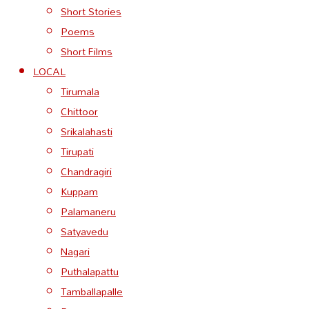
Short Stories
Poems
Short Films
LOCAL
Tirumala
Chittoor
Srikalahasti
Tirupati
Chandragiri
Kuppam
Palamaneru
Satyavedu
Nagari
Puthalapattu
Tamballapalle