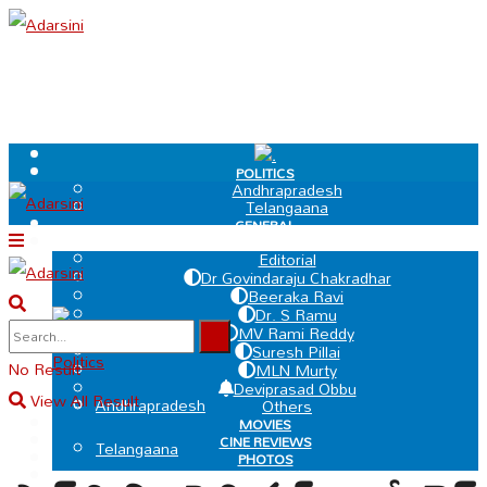
.
POLITICS
Andhrapradesh
Telangaana
GENERAL
EDIT PAGE
Editorial
Dr Govindaraju Chakradhar
Beeraka Ravi
Dr. S Ramu
.
MV Rami Reddy
Suresh Pillai
Politics
No Result
MLN Murty
Deviprasad Obbu
View All Result
Andhrapradesh
Others
MOVIES
CINE REVIEWS
Telangaana
PHOTOS
VIDEOS